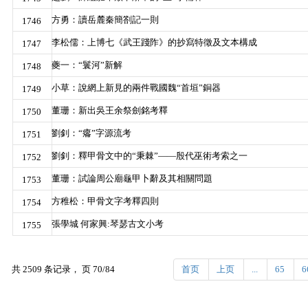
方勇：讀岳麓秦簡劄記一則
1746
李松儒：上博七《武王踐阼》的抄寫特徵及文本構成
1747
夔一：“鬟河”新解
1748
小草：說網上新見的兩件戰國魏“首垣”銅器
1749
董珊：新出吳王余祭劍銘考釋
1750
劉釗：“癟”字源流考
1751
劉釗：釋甲骨文中的“秉棘”——殷代巫術考索之一
1752
董珊：試論周公廟龜甲卜辭及其相關問題
1753
方稚松：甲骨文字考釋四則
1754
張學城 何家興:琴瑟古文小考
1755
共 2509 条记录， 页 70/84
首页
上页
...
65
6