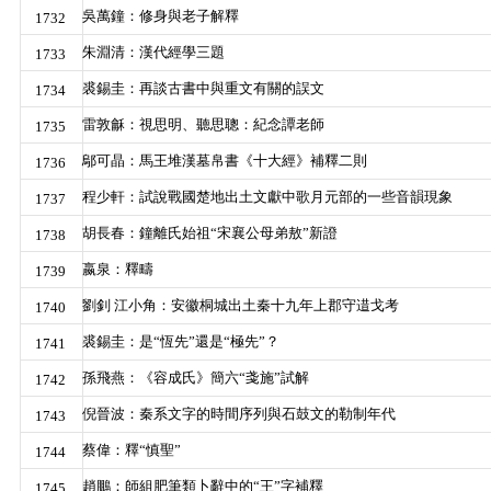
吳萬鐘：修身與老子解釋
1732
朱淵清：漢代經學三題
1733
裘錫圭：再談古書中與重文有關的誤文
1734
雷敦龢：視思明、聽思聰：紀念譚老師
1735
鄔可晶：馬王堆漢墓帛書《十大經》補釋二則
1736
程少軒：試說戰國楚地出土文獻中歌月元部的一些音韻現象
1737
胡長春：鐘離氏始祖“宋襄公母弟敖”新證
1738
嬴泉：釋疇
1739
劉釗 江小角：安徽桐城出土秦十九年上郡守逪戈考
1740
裘錫圭：是“恆先”還是“極先”？
1741
孫飛燕：《容成氏》簡六“戔施”試解
1742
倪晉波：秦系文字的時間序列與石鼓文的勒制年代
1743
蔡偉：釋“慎聖”
1744
趙鵬：師組肥筆類卜辭中的“王”字補釋
1745