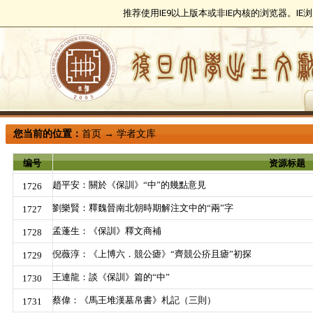
推荐使用IE9以上版本或非IE内核的浏览器。I
您当前的位置：
首页
→
学者文库
编号
资源标题
趙平安：關於《保訓》“中”的幾點意見
1726
劉樂賢：釋魏晉南北朝時期解注文中的“兩”字
1727
孟蓬生：《保訓》釋文商補
1728
倪薇淳：《上博六．競公瘧》“齊競公疥且瘧”初探
1729
王連龍：談《保訓》篇的“中”
1730
蔡偉：《馬王堆漢墓帛書》札記（三則）
1731