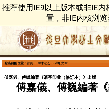
推荐使用IE9以上版本或非IE
置，非IE内核浏
您当前的位置：
首页
→
学术动态
→
详细文章
傅嘉儀、傅巍編著《篆字印彙（修訂本）》出版
傅嘉儀、傅巍編著《