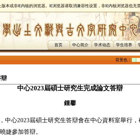
以上版本或非IE内核的浏览器。IE浏览器请取消兼容性设置，非IE内核浏览器也
首页
中心简介
学术动态
学生培养
背景色：
答辯
中心
2023
屆碩士研究生完成論文答辯
鍾馨
，中心
2023
屆碩士研究生答辯會
在中心資料室舉行，
曉婕參加答辯。