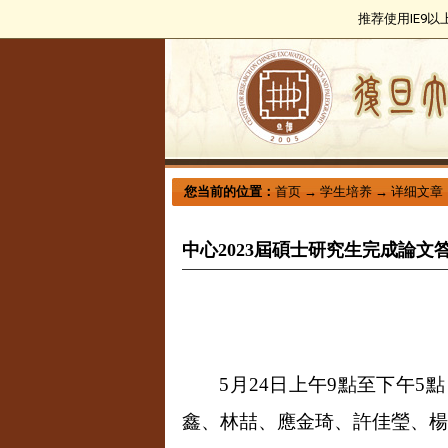
推荐使用IE9
您当前的位置：
首页
→
学生培养
→
详细文章
中心2023屆碩士研究生完成論文
5
月
24
日上午
9
點至下午
5
點
鑫、林喆、應金琦、許佳瑩、楊