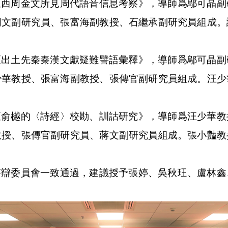
《西周金文所見周代語音信息考察》，導師爲鄔可晶副
明文副研究員、張富海副教授、石繼承副研究員組成。
《出土先秦秦漢文獻疑難譬語彙釋》，導師爲鄔可晶副
少華教授、張富海副教授、張傳官副研究員組成。汪少
《俞樾的〈詩經〉校勘、訓詁研究》，導師爲汪少華教
教授、張傳官副研究員、蔣文副研究員組成。張小豔教
答辯委員會一致通過，建議授予張婷、吳秋玨、盧林鑫