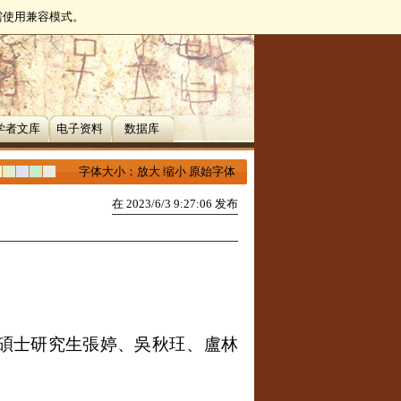
无需使用兼容模式。
学者文库
电子资料
数据库
字体大小：
放大
缩小
原始字体
在 2023/6/3 9:27:06 发布
碩士研究生張婷、吳秋玨、盧林