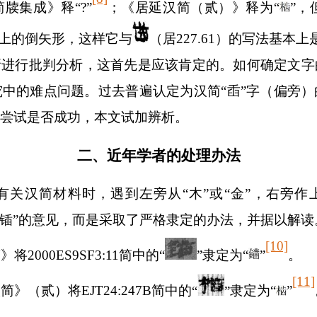
简牍集成》释
“
?
”
；《居延汉简（贰）》释为
“
”
，
中上的倒矢形，这样它与
（居
227.61
）的写法基本上
新进行批判分析，这首先是应该肯定的。如何确定文字
中的难点问题。过去普遍认定为汉简“臿”字（偏旁
尝试是否成功，本文试加辨析。
二、近年学者的处理办法
有关汉简材料时，遇到左旁从
“
木
”
或
“
金
”
，右旁作
锸”的意见，而是采取了严格隶定的办法，并据以解读
[10]
简》将
2000ES9SF3:11
简中的
“
”
隶定为
“
”
。
[11]
汉简》（贰）将
EJT24:247B
简中的
“
”
隶定为“
”