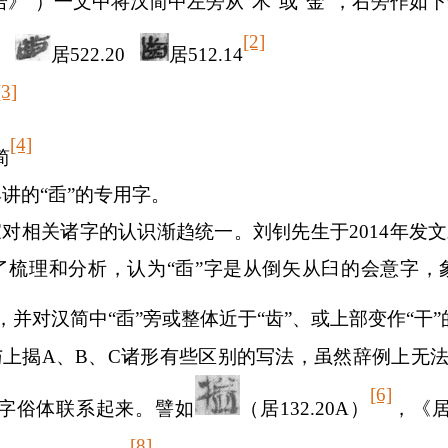
》”）一文中将汉简中左旁从“木”或“金”，右旁作如下诸
[2]
61
居
522.20
居
512.14
[3]
[4]
简
具讲的
“
臿
”
的专用字。
家对相关诸字的认识渐趋统一。刘钊先生于
2014
年发文
了梳理和分析，认为“臿”字是从倒矢从臼的会意字，
，并对汉简中“臿”旁或整体近于“齿”、或上部变作“干
与上揭
A
、
B
、
C
诸形有些区别的写法，虽然辞例上无
[6]
”字俗体联系起来。譬如
（居
132.20A
）
，《
[8]