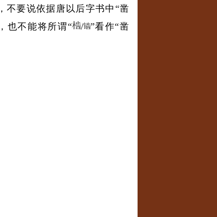
以，不要说依据唐以后字书中
“
凿
，也不能将所谓“
/
”
看作
“
凿