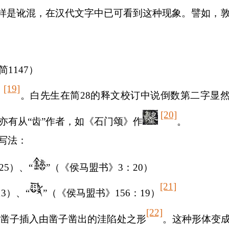
”同样是讹混，在汉代文字中已可看到这种现象。譬如，敦
简
1147
）
[19]
》
。白先生在简
28
的释文校订中说倒数第二字显然从
[20]
亦有从“齿”作者，如《石门颂》作
。
写法：
25
）、“
”（《侯马盟书》
3
：
20
）
[21]
13
）、“
”（《侯马盟书》
156
：
19
）
[22]
象凿子插入由凿子凿出的洼陷处之形
。这种形体变成