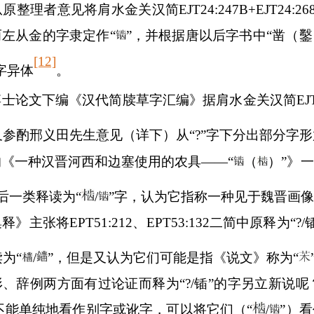
从原整理者意见将肩水金关汉简
EJT24:247B+EJT24:26
而左从金的字隶定作
“
”
，并根据唐以后字书中
“
凿（鑿
[12]
字异体
。
博士论文下编《汉代简牍草字汇编》据肩水金关汉简
EJ
参酌邢义田先生意见（详下）从“?”字下分出部分字形
《一种汉晋河西和边塞使用的农具——“
（
）
”
》一
后一类释读为“
/
”字，认为它指称一种见于魏晋画
集释》主张将
EPT51:212
、
EPT53:132
二简中原释为“?
/
读为
“
/
”
，但是又认为它们可能是指《说文》称为“
、辞例两方面有过论证而释为“?
/
锸”的字另立新说呢
的不能单纯地看作别字或讹字，可以将它们（“
/
”）