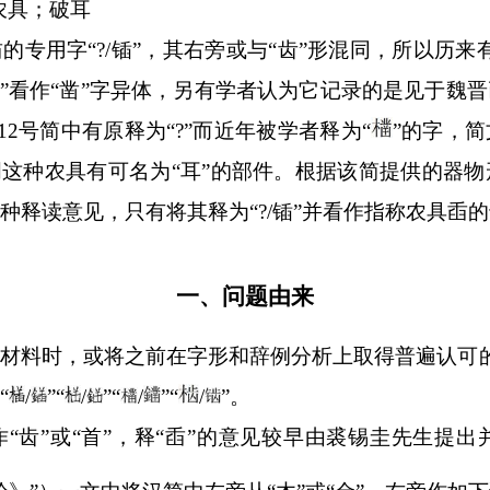
农具；破耳
的专用字“?
/
锸”，其右旁或与
“
齿
”
形混同，所以历来
”
看作“凿”字异体，另有学者认为它记录的是见于魏
12
号简中有原释为
“
?
”
而近年被学者释为
“
”
的字，简
明这种农具有可名为
“
耳
”
的部件。根据该简提供的器物
种释读意见，只有将其释为
“
?
/
锸
”
并看作指称农具臿的
一、问题由来
材料时，或将之前在字形和辞例分析上取得普遍认可的
“
/
”“
/
”“
/
”
“
/
”。
“齿”或“首”，释“臿”的意见较早由裘锡圭先生提