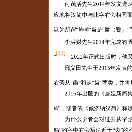
何茂活先生
2014
年发文遵
应地将汉简中与此字右旁相同
认为所谓“
/
”
当是“凿（鑿）”
李洪财先生
2014
年完成的
[13]
”
。
2022
年正式出版时，他又
邢义田先生于
2015
年发表的
右旁从“臿”和从“齿”两类，并将
2016
年出版的《居延新简
”
，或者依《额济纳汉简》释
为什么学者会对过去从字形
锸”的字中右旁写法近于“齿”