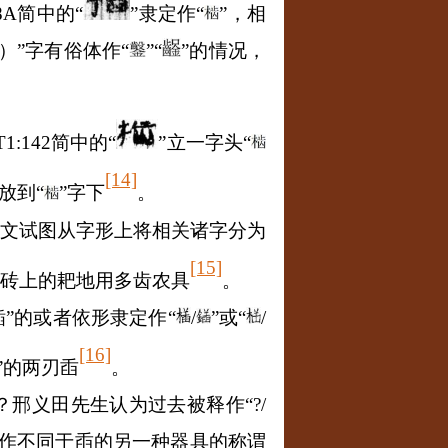
8A
简中的“
”隶定作
“
”
，相
）
”
字有俗体作
“
”“
”
的情况，
T1:142
简中的“
”立一字头“
[14]
放到“
”字下
。
文试图从字形上将相关诸字分为
[15]
像砖上的耙地用多齿农具
。
锸”的或者依形隶定作
“
/
”
或
“
/
[16]
”的两刃臿
。
？邢义田先生认为过去被释作“?
/
看作不同于臿的另一种器具的称谓