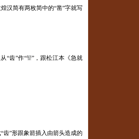
煌汉简有两枚简中的“凿”字就写
“齿”作“
”，跟松江本《急就
“齿”形跟象箭插入由箭头造成的