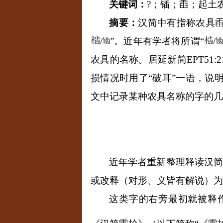
关键词：
?；锸；臿；起土
摘要：
汉简中有指称农具臿
/
”
。近年有学者将所谓
“
/
农具的名称。居延新简
EPT51:2
损情况时用了
“
破耳
”
一语，说
文中记录某种农具名称的字的几
近年学者重新整理释读汉简
或改释（对形、义皆有解说）为
这类字的右旁最初就被释作