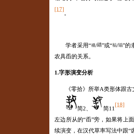
[17]
。
学者采用
“
/
”
或“
/
”
的
农具臿的关系。
1.
字形演变分析
《零拾》所举
A
类形体跟古
[18]
简
2
、
简
11
左边所从的“臿”旁，如果将上
续演变，在汉代草率写法中跟“