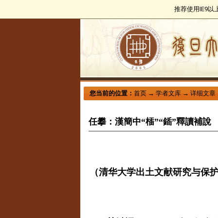
推荐使用IE9
您当前的位置：
首页
→
学者文库
→
详细文章
任攀：漢簡中“㮑”“鍤”釋讀補說
（清华大学出土文献研究与保