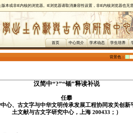
以上版本或非IE内核的浏览器。IE浏览器请取消兼容性设置，非IE内核浏览器也
首页
中心简介
学术动态
学生培养
背景色：
汉简中“?
”
“锸”释读补说
任攀
护中心、古文字与中华文明传承发展工程协同攻关创新
土文献与古文字研究中心，上海
200433
；）