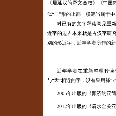
《居延汉简释文合校》《中国
似“皿”形的上部一横笔当属于
对已有的文字释读意见重
近字的边界本来就是古汉字研究
别的形近字，近年学者所作的新
近年学者在重新整理释读
与“齿”相近的字，没有采用释“?
/
2005
年出版的《额济纳汉
2012
年出版的《肩水金关