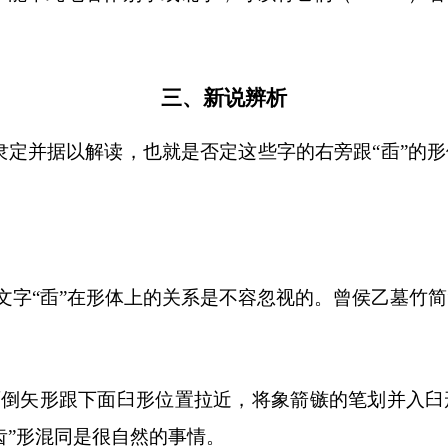
三、新说辨析
隶定并据以解读，也就是否定这些字的右旁跟“臿”的
文字“臿”在形体上的关系是不容忽视的。曾侯乙墓竹简
面倒矢形跟下面臼形位置拉近，将象箭镞的笔划并入
齿”形混同是很自然的事情。