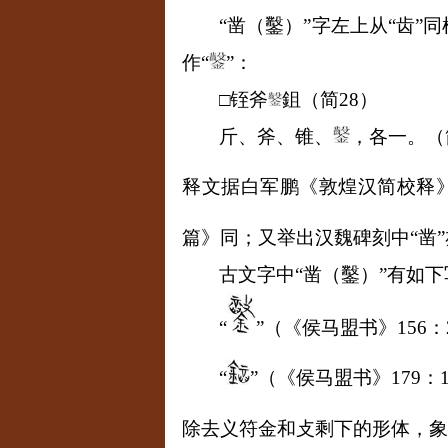
“凿（鑿）”字左上从“齿
作“
”：
□铚斧
鉏（简
28
）
斤、斧、锥、
，各一。（
释文据白军鹏《敦煌汉简校释
篇》同；又举出汉魏碑刻中“凿”
古文字中
“
凿（鑿）
”
有如下
“
”（《侯马盟书》
156
：
“
”（《侯马盟书》
179
：
除去义符金和攴剩下的形体，