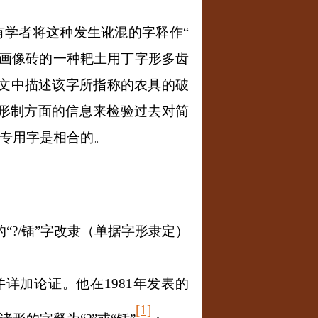
有学者将这种发生讹混的字释作
“
晋画像砖的一种耙土用丁字形多齿
文中描述该字所指称的农具的破
形制方面的信息来检验过去对简
专用字是相合的。
“?
/
锸”字改隶（单据字形隶定）
出并详加论证。他在
1981
年发表的
[1]