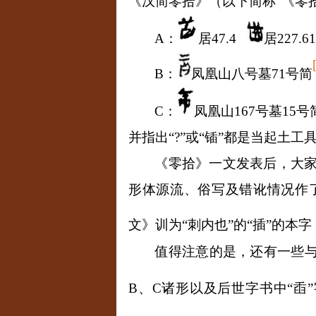
《汉简零拾》（以下简称“《零拾
A
：
居
47.4
居
227.
B
：
凤凰山八号墓
71
号简
C
：
凤凰山
167
号墓
15
号
并指出“?”或“锸”都是当起土工
《零拾》一文发表后，大
形体源流、俗写及错讹情况作
文》训为
“
刺内也
”
的
“
插
”
的本字
值得注意的是，还有一些
B
、
C
诸形以及后世字书中“臿