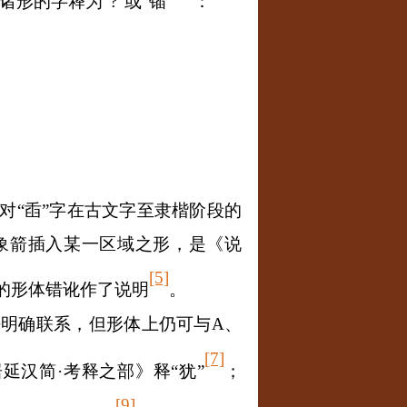
形的字释为“?”或“锸”
：
对“臿”字在古文字至隶楷阶段的
象箭插入某一区域之形，是《说
[5]
”的形体错讹作了说明
。
法明确联系，但形体上仍可与
A
、
[7]
居延汉简·考释之部》释
“
犹
”
；
[9]