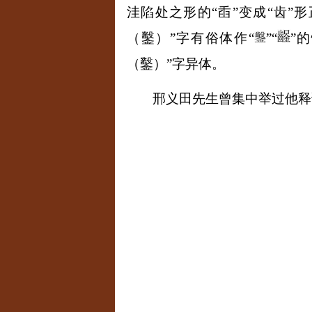
洼陷处之形的“臿”变成“齿
（鑿）
”
字有俗体作
“
”“
”
的
（鑿）
”
字异体。
邢义田先生曾集中举过他释