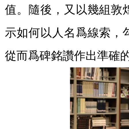
值。隨後，又以幾組敦
示如何以人名爲線索，
從而爲碑銘讚作出準確