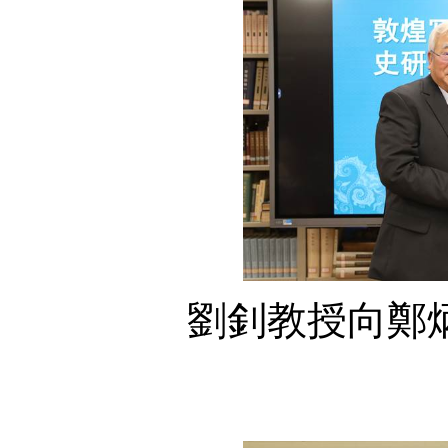
劉釗教授向鄭