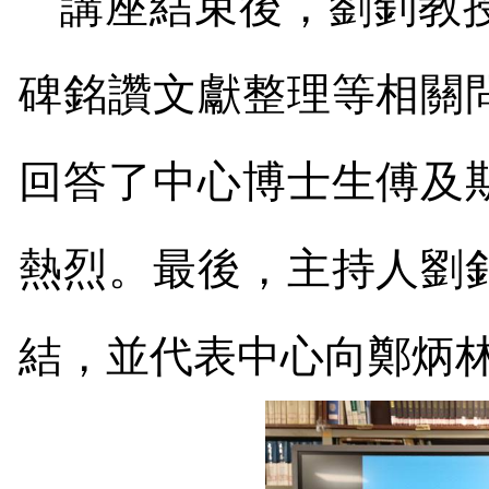
講座結束後，劉釗教
碑銘讚文獻整理等相關
回答了中心博士生傅及
熱烈。最後，主持人劉
結，並代表中心向鄭炳