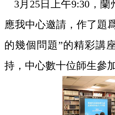
3
月
25
日上午
9:30
，蘭
應我中心邀請，作了題
的幾個問題”的精彩講
持，中心數十位師生參