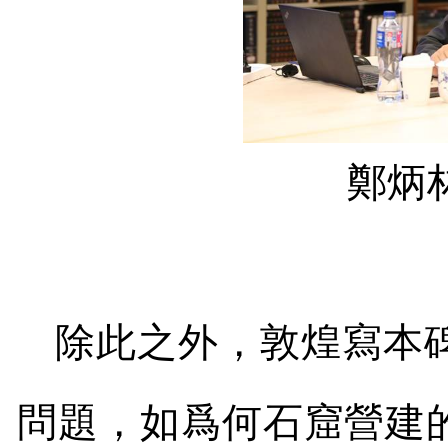
鄭炳
除此之外，敦煌寫本
問題，如爲何石窟營建