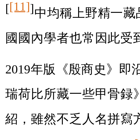
[11]
[
]
中均稱上野精一藏
國國內學者也常因此受
2019
年版《殷商史》即
瑞荷比所藏一些甲骨録
紹，雖然不乏人名拼寫