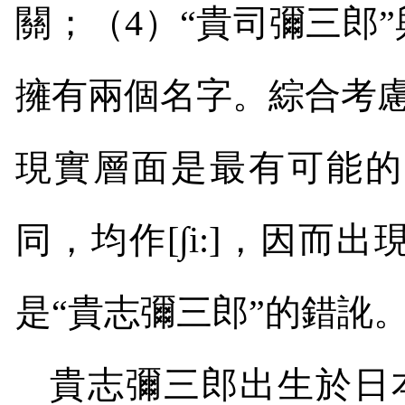
關；（
4
）
“
貴司彌三郎
”
擁有兩個名字。綜合考
現實層面是最有可能的
同，均作
[∫i:]
，因而出
是
“
貴志彌三郎
”
的錯訛
貴志彌三郎出生於日