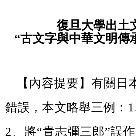
復旦大學出土
“古文字與中華文明傳
【內容提要】有關日
錯誤，本文略舉三例：
1
2
、將
“
貴志彌三郎
”
誤作