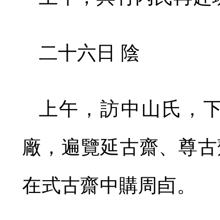
二十六日 陰
上午，訪中山氏，
廠，遍覽延古齋、尊古
在式古齋中購周卣。