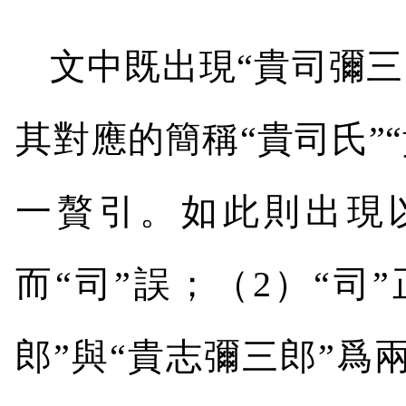
文中既出現“貴司彌三
其對應的簡稱“貴司氏”
一贅引。如此則出現
而
“
司
”
誤；（
2
）
“
司
”
郎
”
與
“
貴志彌三郎
”
爲