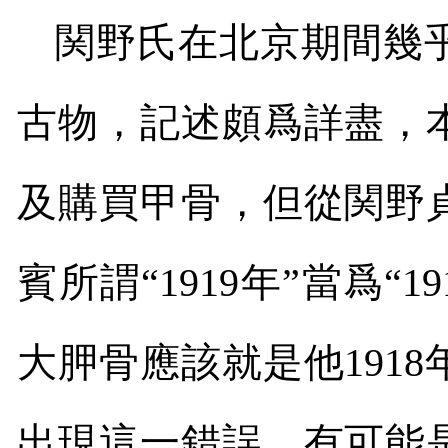
関野氏在北京期間幾
古物，記述頗爲詳盡，
及購買甲骨，但從関野
賓所謂“
1919
年
”
當爲
“19
大胛骨應該就是他
1918
出現這一錯誤，有可能