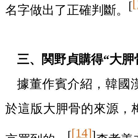
[
[
名字做出了正確判斷。
三、関野貞購得“大胛
據董作賓介紹，韓國
於這版大胛骨的來源，
[14]
[
]