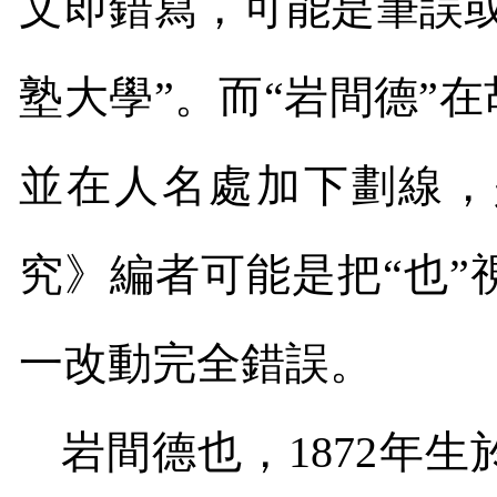
文即錯寫，可能是筆誤
塾大學
”
。而
“
岩間德
”
在
並在人名處加下劃線，
究》編者可能是把
“
也
”
一改動完全錯誤。
岩間德也，
1872
年生