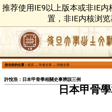
推荐使用IE9以上版本或非IE
置，非IE内核浏
您当前的位置：
首页
→
学者文库
→
详细文章
許悅浩：日本甲骨學相關史事辨誤三例
日本甲骨學