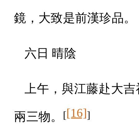
鏡，大致是前漢珍品。
六日 晴陰
上午，與江藤赴大吉
[16]
[
]
兩三物。