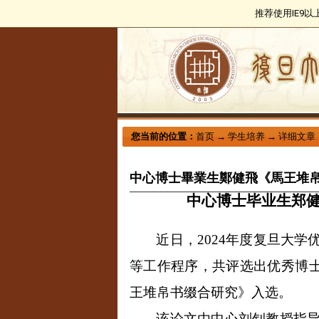
推荐使用IE9
您当前的位置：
首页
→
学生培养
→
详细文章
中心博士畢業生鄭健飛《馬王堆帛
中心博士毕业生郑
近日，
2024
年度复旦大学
等工作程序，共评选出优秀博
王堆帛书缀合研究》入选。
该论文由中心刘钊教授指