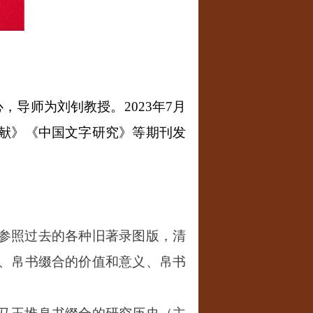
心，导师为刘钊教授。
2023
年
7
月
献》《中国文字研究》等期刊发
参照过去的各种旧著录图版，清
、帛书缀合的价值和意义、帛书