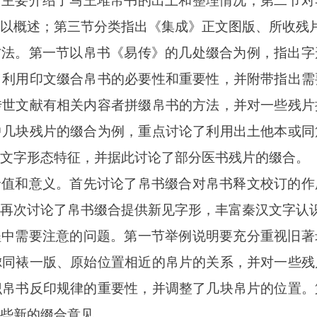
节主要介绍了马王堆帛书的出土和整理情况；第二节对
以概述；第三节分类指出《集成》正文图版、所收残
方法。第一节以帛书《易传》的几处缀合为例，指出字
了利用印文缀合帛书的必要性和重要性，并附带指出需
传世文献有相关内容者拼缀帛书的方法，并对一些残片
中几块残片的缀合为例，重点讨论了利用出土他本或同
文字形态特征，并据此讨论了部分医书残片的缀合。
价值和意义。首先讨论了帛书缀合对帛书释文校订的作
再次讨论了帛书缀合提供新见字形，丰富秦汉文字认
程中需要注意的问题。第一节举例说明要充分重视旧著
虑同裱一版、原始位置相近的帛片的关系，并对一些残
识帛书反印规律的重要性，并调整了几块帛片的位置。
些新的缀合意见。