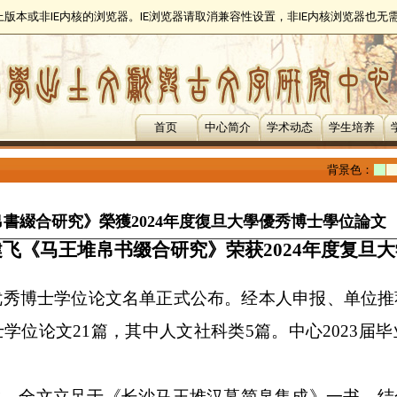
以上版本或非IE内核的浏览器。IE浏览器请取消兼容性设置，非IE内核浏览器也
首页
中心简介
学术动态
学生培养
背景色：
書綴合研究》榮獲2024年度復旦大學優秀博士學位論文
健飞《马王堆帛书缀合研究》荣获
2024
年度复旦大
优秀博士学位论文名单正式公布。经本人申报、单位推
士学位论文
21
篇，其中人文社科类
5
篇。中心
2023
届毕
导。全文立足于《长沙马王堆汉墓简帛集成》一书，结