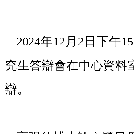
2024
年
12
月
2
日下午
15
究生答辯會在中心資料
辯。