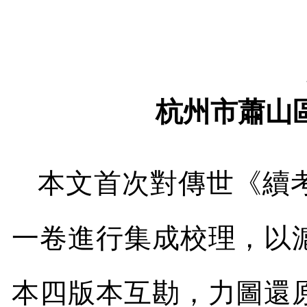
杭州市蕭山
本文首次對傳世《續
一卷進行集成校理，以
本四版本互勘，力圖還