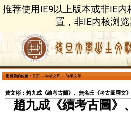
推荐使用IE9以上版本或非IE
置，非IE内核浏
您当前的位置：
首页
→
学者文库
→
详细文章
費文彬：趙九成《續考古圖》、無名氏《考古圖釋文
趙九成《續考古圖》