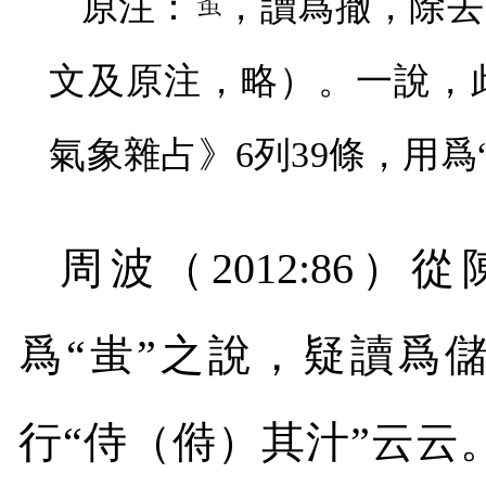
原注：
，讀爲撤，除去
文及原注，略）。一說，
氣象雜占》
6
列
39
條，用爲“
周波（
2012:86
）從
爲“蚩”之說，疑讀爲
行“侍（偫）其汁”云云