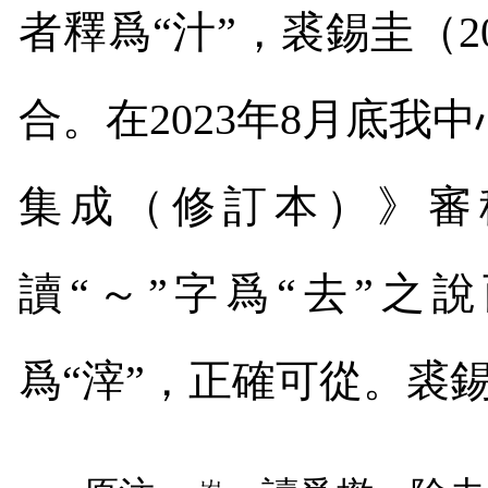
者釋爲“汁”，裘錫圭（
2
合。在
2023
年
8
月底我中
集成（修訂本）》審
讀“～”字爲“去”之
爲“滓”，正確可從。裘