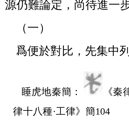
源仍難論定，尚待進一
（一）
爲便於對比，先集中
睡虎地秦簡：
《秦
律十八種·工律》簡
104