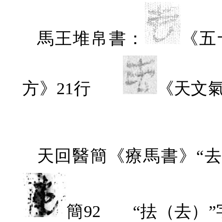
馬王堆帛書：
《五
方》
21
行
《天文
天回醫簡《療馬書》“去
簡
92
“抾（去）”