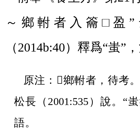
～鄉軵者入籥□盈
（
2014b:40
）釋爲“蚩”
原注：
𧈪
鄉軵者，待考。
松長（
2001:535
）說。“蚩
語。