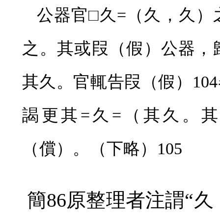
公器官□久
=
（久，久）
之。其或叚（假）公器，
其久。官輒告叚（假）
104
謁更其
=
久
=
（其久。其
（償）。（下略）
105
簡
86
原整理者注謂“