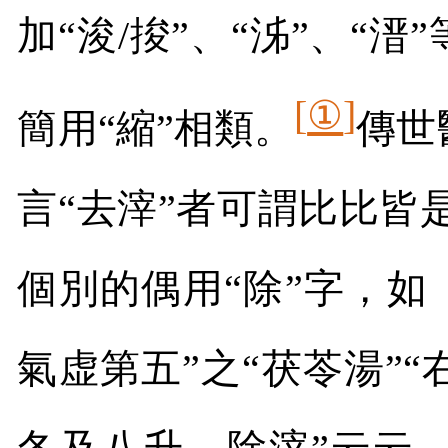
加“浚
/
捘”、“泲”、“溍
[
①
]
簡用“縮”相類。
傳世
言“去滓”者可謂比比皆
個別的偶用“除”字，如
氣虚第五”之“茯苓湯”