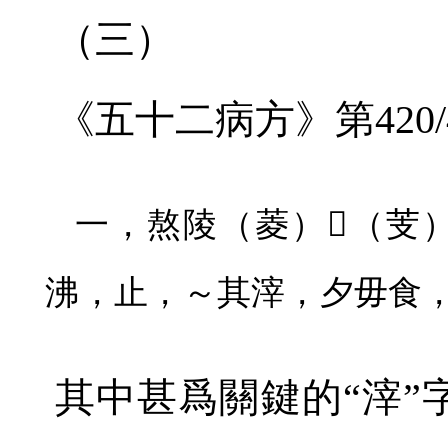
（三）
《五十二病方》第
420
一，熬陵（菱）
𢻃
（芰
沸，止，～其滓，夕毋食
其中甚爲關鍵的“滓”