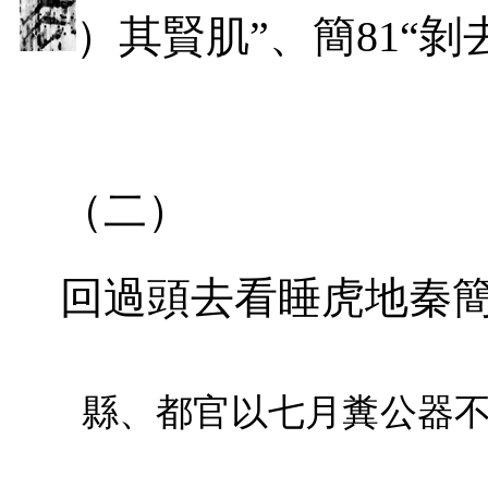
）其賢肌”、簡
81
“剝
（二）
回過頭去看睡虎地秦
縣、都官以七月糞公器