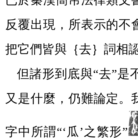
反覆出現，所表示的不
把它們皆與｛去｝詞相
但諸形到底與“去”是
又是什麼，仍難論定。
字中所謂“‘瓜’之繁形”