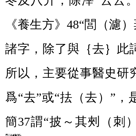
冬及八升，除滓”云云
《養生方》
48
“閭（濾）
諸字，除了與｛去｝此
所以，主要從事醫史研
爲“去”或“抾（去）”
簡
37
謂“披～其㓨（刺