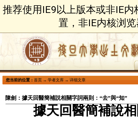
推荐使用IE9以上版本或非IE
置，非IE内核浏
您当前的位置：
首页
→
学者文库
→
详细文章
陳劍：據天回醫簡補説相關字詞兩則：“去”與“知”
據天回醫簡補說相