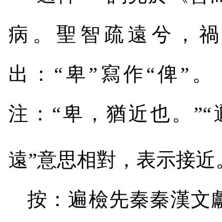
病。聖智疏遠兮，禍
出：“卑”寫作“俾”
注：“卑，猶近也。”
遠”意思相對，表示接近
按：遍檢先秦秦漢文獻