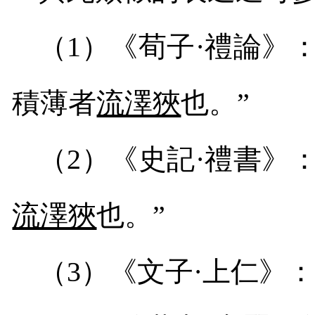
（
1
）《荀子·禮論》
積薄者
流澤狹
也。”
（
2
）《史記·禮書》
流澤狹
也。”
（
3
）《文子·上仁》：