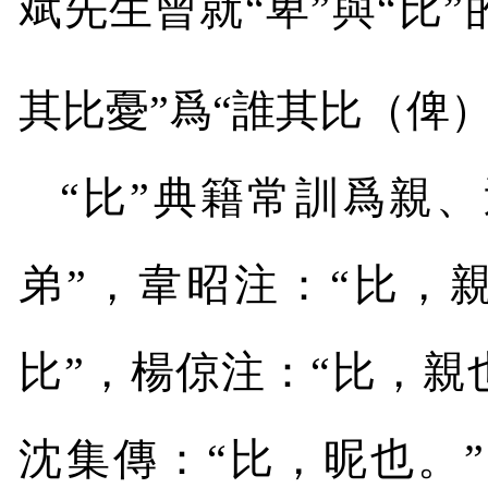
斌先生曾就“卑”與“比
其比憂”爲“誰其比（俾）
“比”典籍常訓爲親、
弟”，韋昭注：“比，
比”，楊倞注：“比，親
沈集傳：“比，昵也。