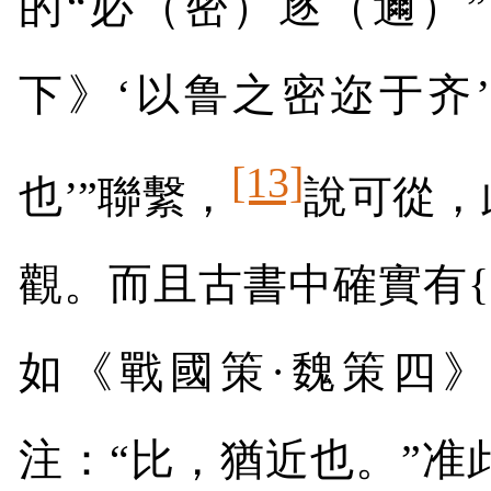
的“必（密）逐（邇）
下》‘以鲁之密迩于齐
[13]
也’”聯繫，
說可從，
觀。而且古書中確實有
{
如《戰國策·魏策四》
注：“比，猶近也。”准