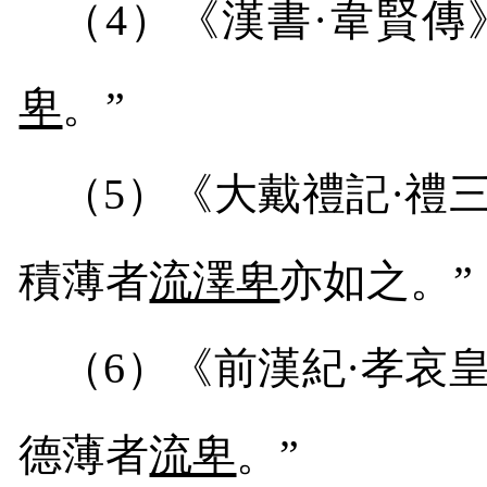
（
4
）《漢書·韋賢傳
卑
。”
（
5
）《大戴禮記·禮
積薄者
流澤卑
亦如之。”
（
6
）《前漢紀·孝哀
德薄者
流卑
。”