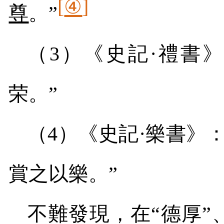
[
④
]
尊
。”
（
3
）《史記·禮書》
荣。”
（
4
）《史記·樂書》：
賞之以樂。”
不難發現，在“德厚”