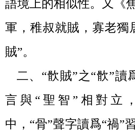
語境上的相似性。又《
軍，稚叔就賊，寡老獨居
賊”。
二、“䯉賊”之“䯉”讀
言與“聖智”相對立
中，“骨”聲字讀爲“禍