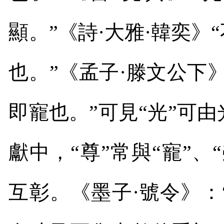
顯。”《詩·大雅·韓奕》
也。”《孟子·滕文公下
即寵也。”可見“光”可
獻中，“尊”常與“寵”、
互彰。《墨子·號令》