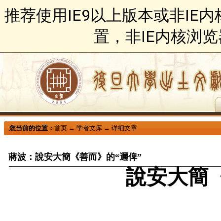
推荐使用IE9以上版本或非IE
置，非IE内核浏
您当前的位置：
首页
→
学者文库
→
详细文章
蔣波：說安大簡《善而》的“邇俾”
說安大簡