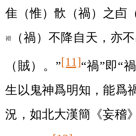
隹（惟）䯉（禍）之卣
（禍）不降自天，亦不
[11]
（賊）。”
“禍”即“
生以鬼神爲明知，能爲禍
況，如北大漢簡《妄稽