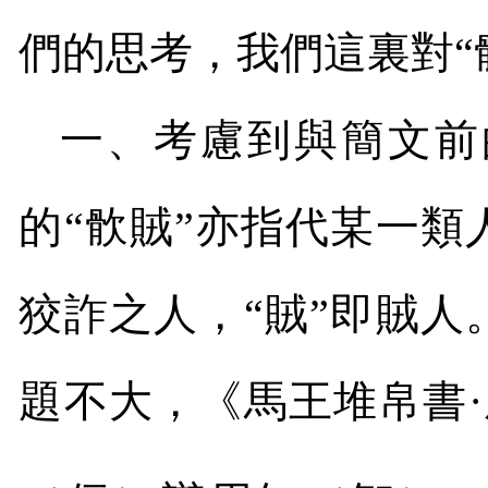
們的思考，我們這裏對“
一、考慮到與簡文前
的“䯉賊”亦指代某一類
狡詐之人，“賊”即賊人
題不大，《馬王堆帛書