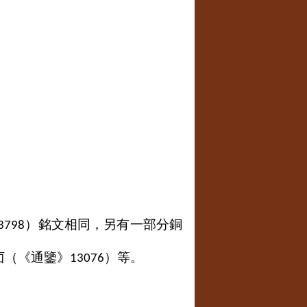
）銘文相同，另有一部分銅
3798
卣（《通鑒》
）等。
13076