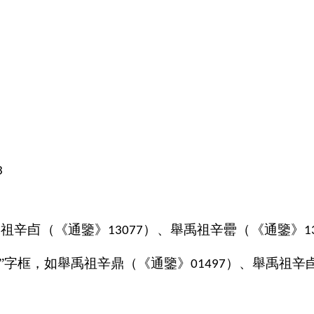
3
。
禹祖辛卣（《通鑒》
）、舉禹祖辛罍（《通鑒》
13077
1
亞”字框，如舉禹祖辛鼎（《通鑒》
）、舉禹祖辛
01497