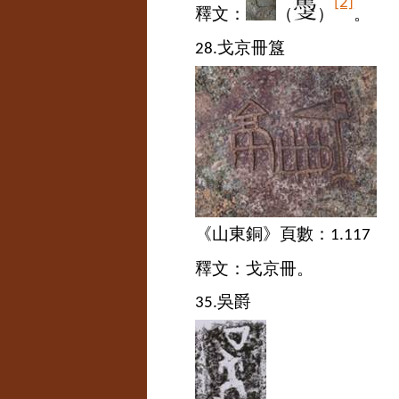
[2]
釋文：
（
）
。
戈京冊簋
28.
《山東銅》頁數：
1.117
釋文：戈京冊。
吳爵
35.