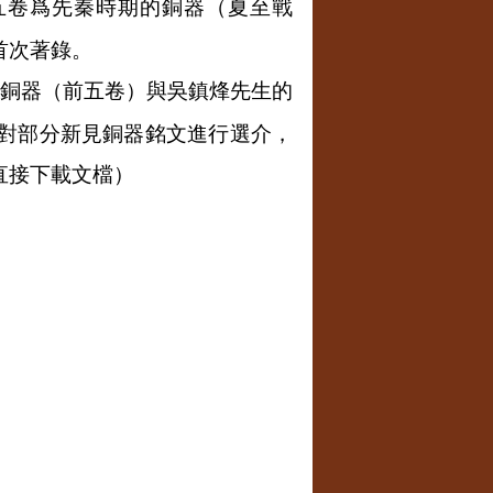
五卷爲先秦時期的銅器（夏至戰
首次著錄。
銅器（前五卷）與吳鎮烽先生的
對部分新見銅器銘文進行選介，
直接下載文檔）