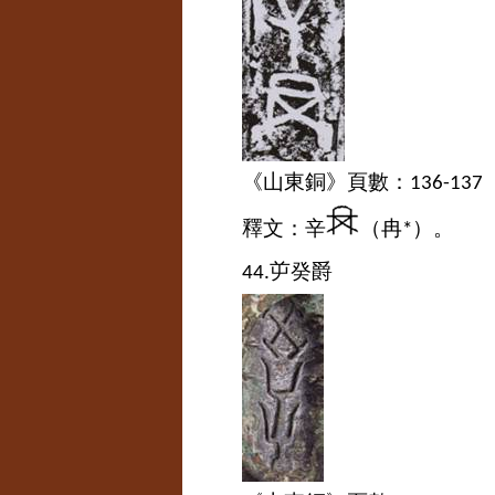
《山東銅》頁數：
136-137
釋文：辛
（冉
）。
*
屰癸爵
44.