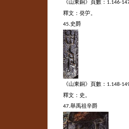
《山東銅》頁數：
1.146-14
釋文：癸屰。
史爵
45.
《山東銅》頁數：
1.148-14
釋文：史。
舉禹祖辛爵
47.