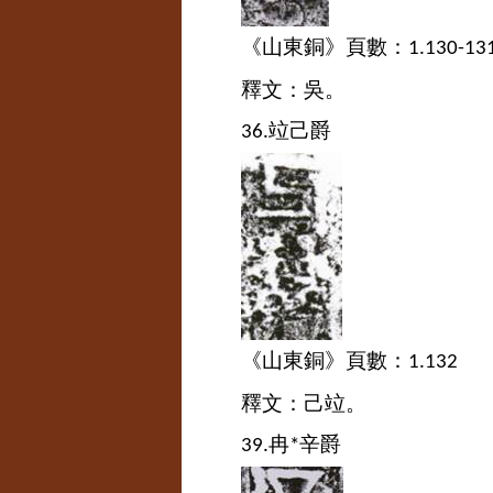
《山東銅》頁數：
1.130-13
釋文：吳。
竝己爵
36.
《山東銅》頁數：
1.132
釋文：己竝。
冉
辛爵
39.
*