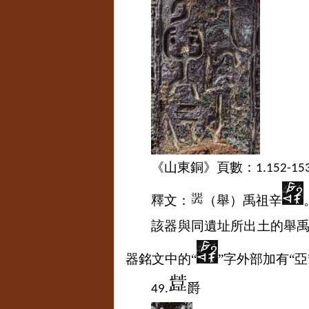
《山東銅》頁數：
1.152-15
釋文：
（舉）禹祖辛
該器與同遺址所出土的舉
器銘文中的“
”字外部加有“
爵
49.