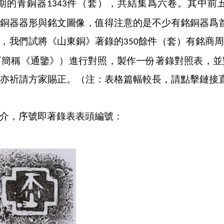
期的青銅器
件（套），共結集爲六卷。其中前
1343
銅器器形與銘文圖像，值得注意的是不少有銘銅器爲
，我們試將《山東銅》著錄的
餘件（套）有銘商周
350
下簡稱《通鑒》）進行對照，製作一份著錄對照表，並
亦祈請方家賜正。（注：表格篇幅較長，請點擊鏈接
介，序號即著錄表表頭編號：