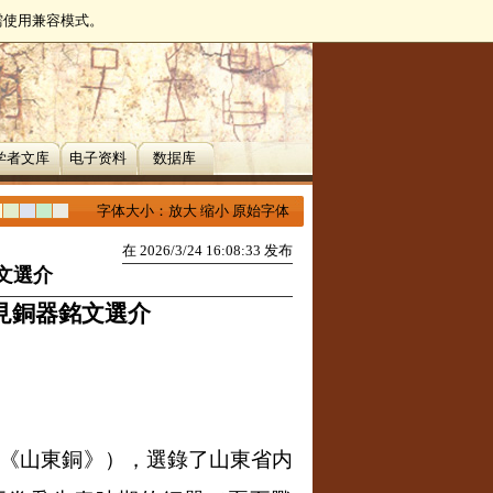
无需使用兼容模式。
学者文库
电子资料
数据库
字体大小：
放大
缩小
原始字体
在 2026/3/24 16:08:33 发布
文選介
見銅器銘文選介
《山東銅》），選錄了山東省内