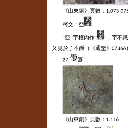
《山東銅》頁數：
1.073-07
釋文：亞
。
“亞”字框内作“
”，字不
又見於子不爵（《通鑒》
07366
簋
27.
《山東銅》頁數：
1.116