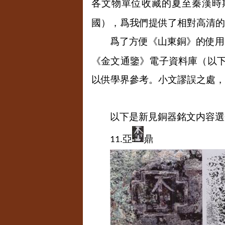
各文物單位收藏的夏至秦漢時
國），爲我們提供了相對高清的
爲了方便《山東銅》的使用
《金文通鑒》電子資料庫（以
以供學界參考。小文謬誤之處，
以下是新見銅器銘文内容選
亞
鼎
11.