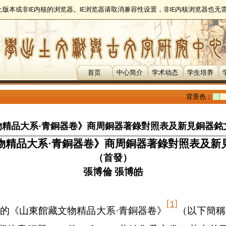
以上版本或非IE内核的浏览器。IE浏览器请取消兼容性设置，非IE内核浏览器也
首页
中心简介
学术动态
学生培养
背景色：
精品大系·青銅器卷》商周銅器著錄對照表及新見銅器銘
物精品大系·青銅器卷》商周銅器著錄對照表
及新
（首發）
張博倫
張博皓
[1]
的《山東館藏文物精品大系·青銅器卷》
（以下簡稱