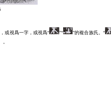
5
識，或視爲一字，或視爲“
”“
”的複合族氏。“
）。