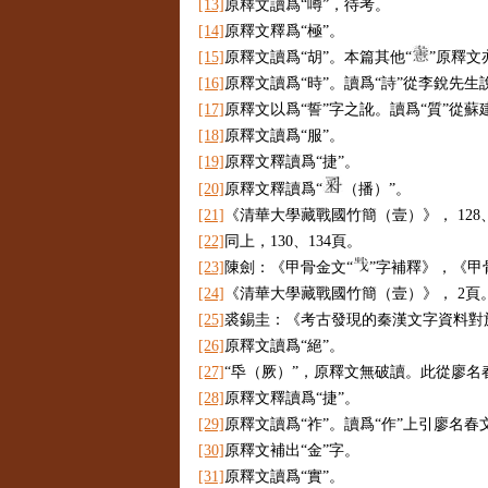
[13]
原釋文讀爲“噂”，待考。
[14]
原釋文釋爲“極”。
[15]
原釋文讀爲“胡”。本篇其他“
”原釋文
[16]
原釋文讀爲“時”。讀爲“詩”從李銳先
[17]
原釋文以爲“誓”字之訛。讀爲“質”
[18]
原釋文讀爲“服”。
[19]
原釋文釋讀爲“捷”。
[20]
原釋文釋讀爲“
（播）”。
[21]
《清華大學藏戰國竹簡（壹）》，
128
[22]
同上，
130
、
134
頁。
[23]
陳劍：《甲骨金文“
”字補釋》，《
[24]
《清華大學藏戰國竹簡（壹）》，
2
頁
[25]
裘錫圭：《考古發現的秦漢文字資料對
[26]
原釋文讀爲“絕”。
[27]
“氒（厥）”，原釋文無破讀。此從廖
[28]
原釋文釋讀爲“捷”。
[29]
原釋文讀爲“祚”。讀爲“作”上引廖名
[30]
原釋文補出“金”字。
[31]
原釋文讀爲“實”。