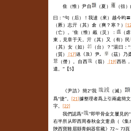
隹（惟）尹自
（夏）
（徂）
曰：“句（后）！我逨（來）越今昀
（厥）志亓（其）倉（爽？寒？）
[1
（亡）。’隹（惟）胾（災）：
（虐
東，見章于天。亓（其）又（有）民
（其）女（如）
（台）？”湯曰：
（質）
﨤（及）尹，
（茲）乃
[17]
（僭）。自西
（翦）
西邑
[19]
遺。”【
】
5
《尹誥》簡
“我
（滅）
2
爲“捷”。
據整理者爲上引兩處簡文
[21]
字。
[22]
我們認爲“
”即甲骨金文屢見的“
右半所从即西周春秋金文
㚄
鼎
（《集
陝西寶雞眉縣青銅器窖藏》
～
頁
72
73