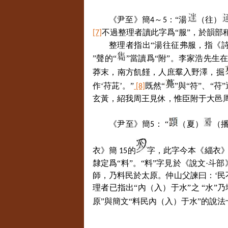
《尹至》簡
～
：“湯
（往）
4
5
不過整理者讀此字爲“服”，於韻部
[7]
整理者指出“湯往征弗服，指《詩
”聲的“
”當讀爲“附”。李家浩先生
莽末，南方飢饉，人庶羣入野澤，掘
作‘苻茈’。”
既然“
”與“符”、“苻
[8]
玄黃，紹我周王見休，惟臣附于大邑周。
《尹至》簡
： “
（夏）
（
5
衣》簡
的
字，此字今本《緇衣》
15
隸定爲“料”。“料”字見於《說文·斗
師，乃料民於太原。仲山父諫曰：‘民
理者已指出“內（入）于水”之 “水”
原”與簡文“料民內（入）于水”的說法