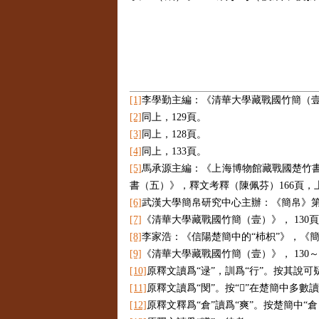
[1]
李學勤主編：《清華大學藏戰國竹簡（
[2]
同上，
129
頁。
[3]
同上，
128
頁。
[4]
同上，
133
頁。
[5]
馬承源主編：《上海博物館藏戰國楚竹
書（五）》，釋文考釋（陳佩芬）
166
頁，
[6]
武漢大學簡帛研究中心主辦：《簡帛》
[7]
《清華大學藏戰國竹簡（壹）》，
130
頁
[8]
李家浩：《信陽楚簡中的“杮枳”》，《
[9]
《清華大學藏戰國竹簡（壹）》，
130
～
[10]
原釋文讀爲“逯”，訓爲“行”。按其說
[11]
原釋文讀爲“閔”。按“
𡵂
”在楚簡中多數讀
[12]
原釋文釋爲“倉”讀爲“爽”。按楚簡中“