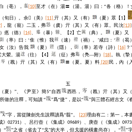
白（亳），
至才（在）湯〓（湯。湯）曰：“各（格）！
[10]
〓（旬日）。余
𡵂
（美）
亓（其）又（有）
（夏）眾【
】
[11]
1
，龍（寵）二玉，弗
（虞）亓（其）又（有）眾。民沇
2]
[13]
）悳（德）
、
（暴）
、【
（典）。
（夏）又
[14]
2
】亡
（率）曰：‘隹（惟）我
（速）
（禍）。’咸曰：‘
（曷
“女（汝）告我
（夏）
（隱），
（率）若寺（詩）
？
[16]
柔大縈。湯
（往）【
】
（征）弗
（鳧—附）
。執（摯
4
[18]
，
（戡）亓（其）又（有）
〓（夏。夏）料
民，內（
[20]
五
（夏）”、《尹至》簡
“自西
西邑，
（戡）亓（其）又
5
所做的注釋，可知讀 “
”爲“捷”，是以“
”與三體石經古文《春
”字，當從陳劍先生說釋讀爲“翦”。
理由有二：第一，本書
[23]
成》
）、呂行壺（《集成》
）、庚壺（《集成》
02731
09689
0973
）“
”之省（省去了“戈”的大半，但戈援的橫畫尚存）， “
”