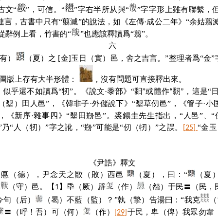
古文“
”，可信。“
”字右半所从與“
”字字形上雖有聯繫，
連言，古書中只有“翦滅”的說法，如《左傳·成公二年》“余姑翦
從辭例上看，竹書的“
”也應該釋讀爲“翦”。
六
（有）
（夏）之
金
玉日（實）邑，舍之吉言。”整理者爲“金”
[
]
在圖版上存有大半形體：
，沒有問題可直接釋出來。
”，似乎還不如讀爲“牣”。《說文·黍部》“
䵒
䵑
這是“
”或體作“
”，
（墾）田人邑”，《韓非子·外儲說下》“墾草仞邑”，《管子·小
，《新序·雜事四》“墾田剙邑”。裘錫圭先生指出，“人邑”、“
“大”乃“人（牣）”字之訛，“剙”可能是“仞（牣）”之誤。
“金玉
[25]
《尹誥》釋文
一悳（德），尹念天之贁（敗）西邑
（夏），曰：“
（夏
與
（守）邑。【
】氒（厥）辟
（作）
（怨）于民〓（民，
1
今句（后）
（曷）不藍（監）？”執（摯）告湯曰：“我克
（
〓（呼！吾）可（何）
（作）
于民，卑（俾）我眾勿韋
[29]