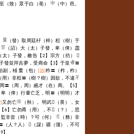
乃至（致）眾于白（亳）
（中）邑。
）
（發）取周廷杍（梓）梪（樹）于
，
（詔）大（太）子發，卑（俾）霝
（太）子發，敝告【
】宗方（祊）
𡉣
2
子發並拜吉夢，受商命【
】于皇
〓
3
柏副，棫
㯱
（包）
柞〓（柞，柞）
[35]
（用）非梪〓（樹？樹）因欲，不違
周〓（周，周）慼才（在）商。【
】
5
。卑（俾）行量亡乏，明〓（明明）才
又勿亡
（秋）。明武
𥚸
（畏），女
]
【
】亡勿甬（用），不
（？），思
6
𢗏
）監非旹（時）？可（何）
（務）非
〓（人？人）
𢘓
（謀）疆（彊），不可
【
】
9