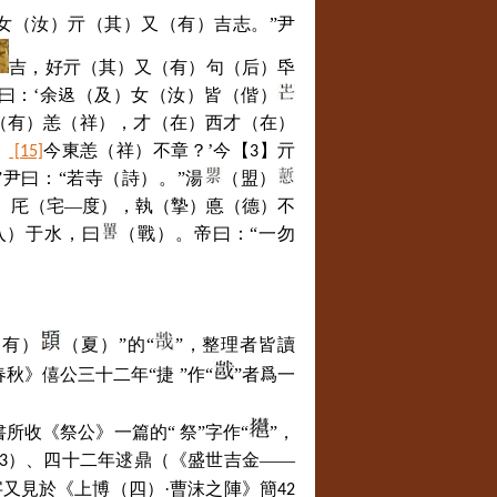
女（汝）亓（其）又（有）吉志。”尹
吉，好亓（其）又（有）句（后）氒
曰：‘余﨤（及）女（汝）皆（偕）
（有）恙（祥），才（在）西才（在）
）
今東恙（祥）不章？’今【
】亓
[15]
3
”尹曰：“若寺（詩）。”湯
（盟）
）厇（宅—度），執（摯）悳（德）不
入）于水，曰
（戰）。帝曰：“一勿
（有）
（夏）”的“
”，整理者皆讀
秋》僖公三十二年“捷 ”作“
”者爲一
所收《祭公》一篇的“ 祭”字作“
”，
）、四十二年逑鼎（《盛世吉金——
3
字又見於《上博（四）·曹沫之陣》簡
42