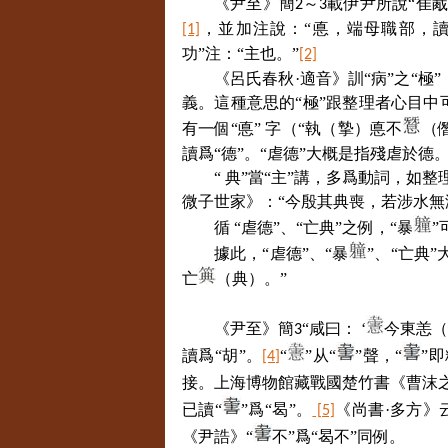
《尹至》簡
～
載伊尹所說“隹
2
3
，並加注說：“悳，端母職部，讀爲
[1]
功”注：“主也。”
[2]
《呂氏春秋·適音》訓“病”之“
義。這種意思的“極”跟整理者心目中可
有一個“悳” 字（“執（摯）悳不
（
讀爲“德”。“虐德”大概是指殘虐於德
“ 典”當“主”講，多爲動詞，如
微子世家》：“今殷其典喪，若涉水無津
循 “虐德”、“亡典”之例，“暴
”
據此，“虐德”、“暴
”、“亡典
亡
（典）。”
《尹至》簡
“咸曰： ‘
今東恙（
3
讀爲“胡”。
“
”从“
”聲，“
”即
[4]
接。上海博物館藏戰國楚竹書《曹沫
已讀“
”爲“曷”。
《尚書·多方》
[5]
《尹誥》“
不”爲“曷不”同例。