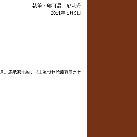
執筆：鄔可晶、顧莉丹
年
月
日
2011
1
5
月。馬承源主編：《上海博物館藏戰國楚竹