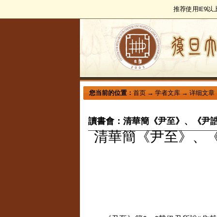
推荐使用IE9
您当前的位置：
首页
→
学者文库
→
详细文章
讀書會：清華簡《尹至》、《尹
清華簡《尹至》、