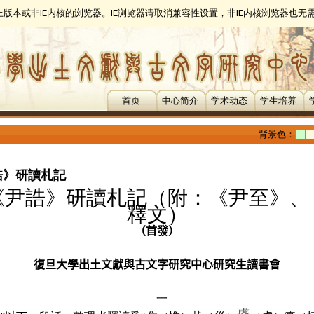
以上版本或非IE内核的浏览器。IE浏览器请取消兼容性设置，非IE内核浏览器也
首页
中心简介
学术动态
学生培养
背景色：
誥》研讀札記
《尹誥》研讀札記（附：《尹至》、
釋文）
（首發）
復旦大學出土文獻與古文字研究中心研究生讀書會
一