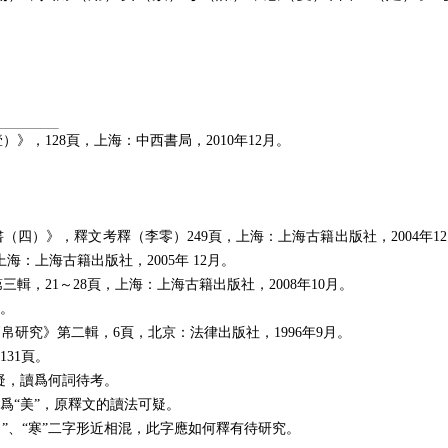
壹）》，
128
頁，上海：中西書局，
2010
年
12
月。
書（四）》，釋文考釋（李零）
249
頁，上海：上海古籍出版社，
2004
年
12
上海：上海古籍出版社，
2005
年
12
月。
第三輯，
21
～
28
頁，上海：上海古籍出版社，
2008
年
10
月。
。
簡帛研究》第二輯，
6
頁，北京：法律出版社，
1996
年
9
月。
131
頁。
可疑，讀爲何詞待考。
爲“美”，原釋文的讀法可疑。
倉 ”、“寒”二字形近相混，此字應如何釋有待研究。