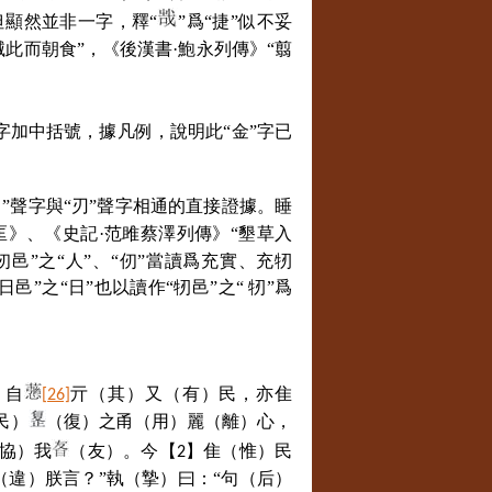
但顯然並非一字，釋“
”爲“捷”似不妥
滅此而朝食”，《後漢書·鮑永列傳》“翦
字加中括號，據凡例，說明此“金”字已
日”聲字與“刃”聲字相通的直接證據。睡
匡》、《史記·范雎蔡澤列傳》“墾草入
仞邑”之“人”、“仞”當讀爲充實、充牣
日邑”之“日”也以讀作“牣邑”之“ 牣”爲
）自
亓（其）又（有）民，亦隹
[26]
民）
（復）之甬（用）麗（離）心，
協）我
（友）。今【
】隹（惟）民
2
（違）朕言？”執（摯）曰：“句（后）