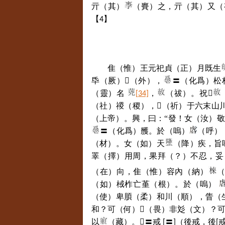
亓（其）
（賚）之，亓（其）又（
【
】
4
隹（惟）王元祀貞（正）月既生
氒（厥）
𨳿
（外），
〓（化爲）松
（靈）名
，
（祓）。祝
𢗹
[34]
（社）禝（稷），
𢗹
（祈）于六末山
（上帝）。興，曰：“發！女（汝）
〓（化爲）雘。於（嗚）
（呼）
（材）。女（如）天
（降）疾，旨
睪（擇）用周，果拜（？）不忍，妥
（在）向，隹（惟）容內（納）
（如）棫柞亡堇（根）。於（嗚）
（使）卑
（柔）和川（順），眚（
䐓
和？可（何）
𥚸
（畏）非彣（文）？
以
（藏）。
𨒥
〓戒
〓
（後戒，後
[
]
[