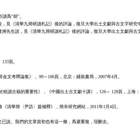
亦讀爲“胡”。
生說，見《清華九簡研讀札記》後的評論，復旦大學出土文獻與古文字研究
從蘇建洲先生說，見《清華九簡研讀札記》後的評論，復旦大學出土文獻與古
、
133
頁。
甲骨金文考釋論集》，
99
～
106
頁，北京：綫裝書局，
2007
年
4
月。
。
於校讀古籍的重要性》，《中國出土古文獻十講》，
126
～
128
頁，上海：
名春《清華簡〈尹誥〉篇補釋》，簡帛研究網站，
2011
年
1
月
4
日
。
春文已說。我們的文章當初也有這一條，爲避重複，現刪去。