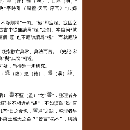
極）
（暴）
（
），亡
（典）”
典”字時引《周禮·天官·序官》“典婦
不鑒則竭”一句。“極”即疲極、疲困之
古書中從無讀爲“極 ”之例。本篇簡
就
5
這個“悳”也不應該讀爲“極”，而就應該
典”疑指散亡典常、典法而言。《史記·宋
”與“典喪”相近。
，可疑，尚待進一步研究。
）：
（虐）悳（德）、
（暴）
、
（后）
不藍（監）”之“
”，整理者亦
韻部並不相近的“胡”，不如讀爲“曷”直
簡
有“日之食也，
爲”之語，整理者早
1
惠王熙天之命？”皆言“曷不” ，與讀