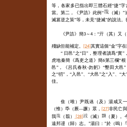
等，各家多已指出即三體石經“捷”字
當。第二，《尹誥》此例“
（滅）”
滅篡逆之策”等，未見“捷滅”的說法。
《尹誥》簡
～
：“亓（其）又
3
4
殘缺但能補定。
其實這個“金”字
[24]
“ 日邑”之“日”，整理者讀爲“實
虎地秦簡《爲吏之道》簡
第三欄“根
6
邑”，《呂氏春秋·勿躬》“墾田大邑”
之“牣”，“入邑”、“大邑”之“入”、
佳。
隹（唯）尹既﨤（及）湯咸又
（惟）氒（厥—蹶）眾，
非民亡
[27]
我
（翦）
（滅）
（夏）。
[28]
遠邦
䢜
（歸）志。”湯曰：“於（嗚）