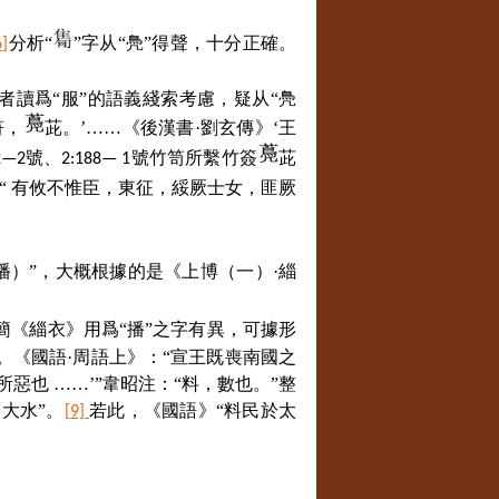
分析“
”字从“鳧”得聲，十分正確。
6]
者讀爲“服”的語義綫索考慮，疑从“鳧
符，
茈。’……《後漢書·劉玄傳》‘王
號、
號竹笥所繫竹簽
茈
2—2
2:188— 1
：“ 有攸不惟臣，東征，綏厥士女，匪厥
播）”，大概根據的是《上博（一）·緇
博簡《緇衣》用爲“播”之字有異，可據形
）。《國語·周語上》：“宣王既喪南國之
也 ……’”韋昭注：“料，數也。”整
於大水”。
若此，《國語》“料民於太
[9]