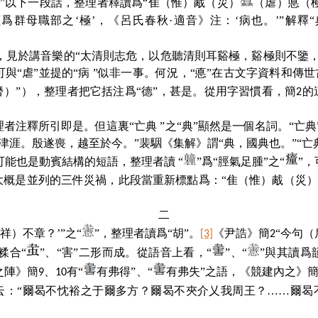
胾”以下一段話，整理者釋讀爲“隹（惟）胾（災）
（虐）悳（
群母職部之‘極’，《呂氏春秋·適音》注：‘病也。’”解釋“
極”，見於講音樂的“太清則志危，以危聽清則耳谿極，谿極則不鑒，
與“虐”並提的“病 ”似非一事。何況，“悳”在古文字資料和傳世
僭）”），整理者把它括注爲“德”，甚是。從用字習慣看，簡
的
2
。
整理者注釋所引即是。但這裏“亡典 ”之“典”顯然是一個名詞。“亡
涯。殷遂喪，越至於今。”裴駰《集解》謂“典，國典也。”“亡典
可能也是動賓結構的短語，整理者讀 “
”爲“脛氣足腫”之“
”
”大概是並列的三件災禍，此段當重新標點爲：“隹（惟）胾（災
二
祥）不章？’”之“
”，整理者讀爲“胡”。
《尹誥》簡
“今句
[3]
2
糅合“
”、“害”二形而成。從語音上看，“
”、“
”與其讀爲
之陣》簡
、
有“
有弗得”、“
有弗失”之語，《競建內之》
9
10
云：“爾曷不忱裕之于爾多方？爾曷不夾介乂我周王？……爾曷不