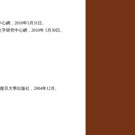
中心網，
2010
年
5
月
31
日
。
文字研究中心網，
2010
年
5
月
30
日。
復旦大學出版社，
2004
年
12
月。