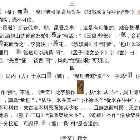
三
（征）弗
。”整理者引單育辰先生《談戰國文字中的“鳧”》
[
稍隔，恐不可信。
·長發》所云伐韋、顧、昆吾之事” ，這是有可能的。結合整理
在討論包山楚簡簡
的“
茈”時說：“《玉篇·艸部》：‘
，音
258
茈而食之’，李賢注：‘
茈，《續漢書》作“符訾”。’包山
2:5
”通用，“
”當然可以讀爲“附”。《孟子·滕文公下》引《書》曰
”先言“征”，後言“附”，與此“往征弗附”可類比。
四
播）民內（入）于水曰
（戰）。”整理者釋“夏”下一字爲“
（
作“播”。不過，《尹至》此字原作
，从“米”从“斗”，與上
部》，訓爲“量也 ”，“从斗、米在其中”（小徐本作“從米在斗中”
不可料也！夫古者不料民而知其少多，……且無故而料民，天之所惡
乃地名，《墨子·三辯》“湯敗桀於大本”，《道藏》本作“ 湯放桀
十分接近，可證釋“
（播）”爲“料”是合適的。
《尹至》釋文