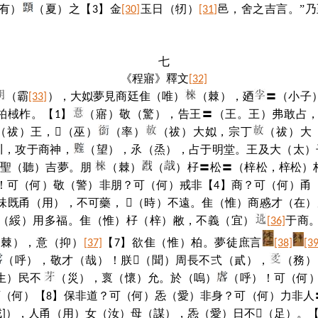
有）
（夏）之【
】金
玉日（牣）
邑，舍之吉言。”
3
[30]
[31]
七
《程寤》釋文
[32]
（霸
），大姒夢見商廷隹（唯）
（棘），廼
〓（小子
[33]
柏棫柞。【
】
（寤）敬（驚），告王〓（王。王）弗敢占
1
（祓）王，
𠳄
（巫）
（率）
（祓）大姒，宗丁
（祓）大
川，攻于商神，
（望），氶（烝），占于明堂。王及大（太）
敬聖（聽）吉夢。朋
（棘）
（
）杍〓松〓（梓松，梓松）
！可（何）敬（警）非朋？可（何）戒非【
】商？可（何）甬
4
味既甬（用），不可藥，
𠱾
（時）不遠。隹（惟）商慼才（在）
（綏）用多福。隹（惟）杍（梓）敝，不義（宜）
于商
[36]
（棘），意（抑）
【
】欲隹（惟）柏。夢徒庶言
[37]
7
[38]
[39
（呼），敬才（哉）！朕
𦖞
（聞）周長不弍（貳），
（務）
生）民不
（災），褱（懷）允。於（嗚）
（呼）！可（何
可（何）【
】保非道？可（何）
（愛）非身？可（何）力非人
8
㤅
戒
），人甬（用）女（汝）母（謀），
㤅
𧿞
（足）。
]
（愛）日不