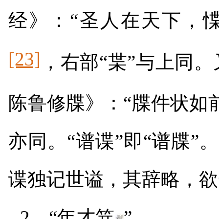
经》：
“圣人在天下，惵
[23]
，右部“枼
”
与上同。
陈鲁修牒》：“牒件状如
亦同。“谱谍”即“谱牒”
谍独记世谥，其辞略，欲
2
．“年才笄
”