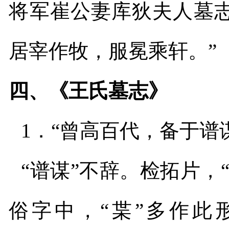
将军崔公妻库狄夫人墓
居宰作牧，服冕乘轩。”
四、《王氏墓志》
1
．“曾高百代，备于谱
“谱谋”不辞。检拓片，
俗字中，“枼”多作此