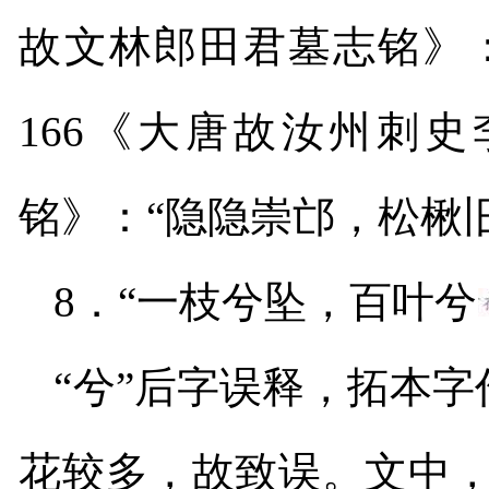
故文林郎田君墓志铭》
166
《
大唐故汝州刺史
铭》：
“
隐隐崇邙，松
楸
8
．“一枝兮坠，百叶兮
“兮”后字误释，拓本字
花较多，故致误。文中，