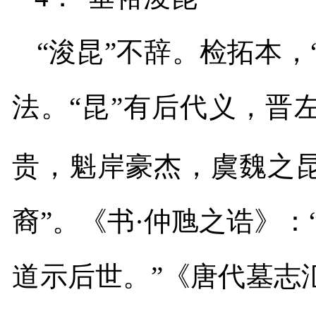
“浚昆”不辞。检拓本，
法。“昆”有后代义，晋
贵，魁岸豪杰，虞魏之昆
裔”。《书·仲虺之诰》：
道示后世。”
《唐代墓志