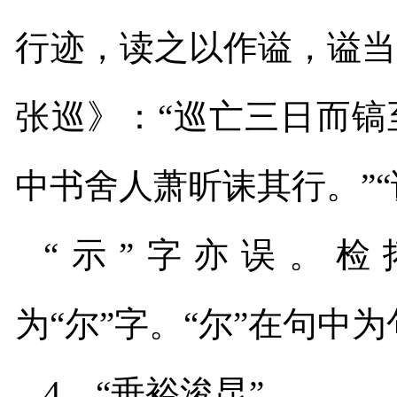
行迹，读之以作谥，谥当
张巡》：“巡亡三日而
中书舍人萧昕诔其行。”
“示”字亦误。检
为“尔”字。“尔”在句中
4
．“垂裕浚昆”