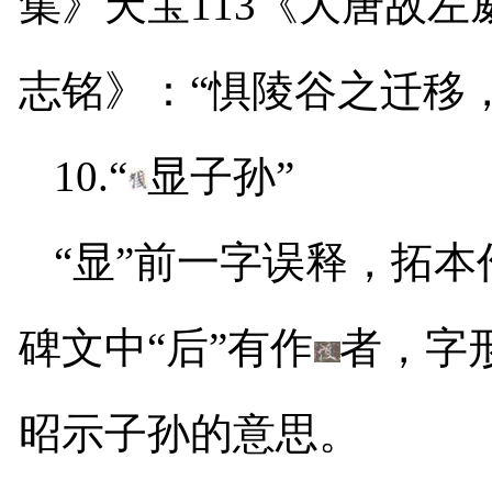
集》天宝
113
《大唐故左
志铭》：“惧陵谷之迁移
10.
“
显子孙”
“显”前一字误释，拓本
碑文中“后”有作
者，字
昭示子孙的意思。