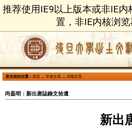
推荐使用IE9以上版本或非IE
置，非IE内核浏
您当前的位置：
首页
→
学者文库
→
详细文章
尚磊明：新出唐誌錄文拾遺
新出