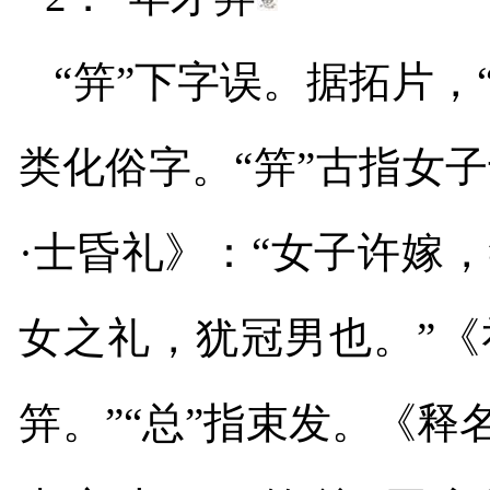
“
笄”下字误。据拓片，
类化俗字。“笄
”
古指女子
·士昏礼》：“女子许嫁
女之礼，犹冠男也。”《
笄。”“总
”
指束发。《释名