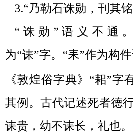
3.
“乃勒石诛勋，刊其铭
“诛勋
”
语义不通。
为“诔”字。“耒”作为
《敦煌俗字典》“耜
”
字
其例。古代记述死者德行
诔贵，幼不诔长，礼也。