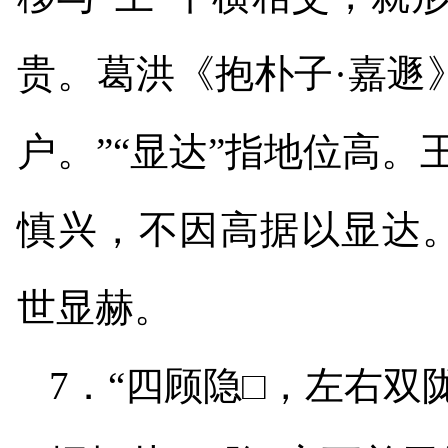
贵。葛洪《抱朴子·嘉遯
户。”“显达”指地位高。
慎兴，不因高据以显达。
世显赫。
7
．“四顾隐□，左右双陇