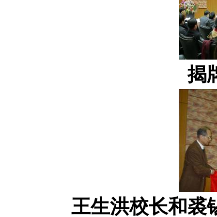
揭
王生洪校长和裘