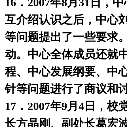
16
．
2007
年
8
月
31
日，中
互介绍认识之后，中心
等问题提出了一些要求
动。中心全体成员还就
程、中心发展纲要、中
针等问题进行了商议和
17
．
2007
年
9
月
4
日，校
长方晶刚、副处长葛宏