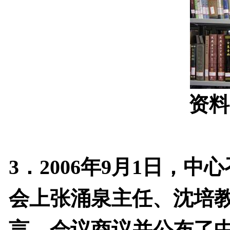
资料
3
．
2006
年
9
月
1
日，中心
会上张涌泉主任、沈培
言。会议商议并公布了