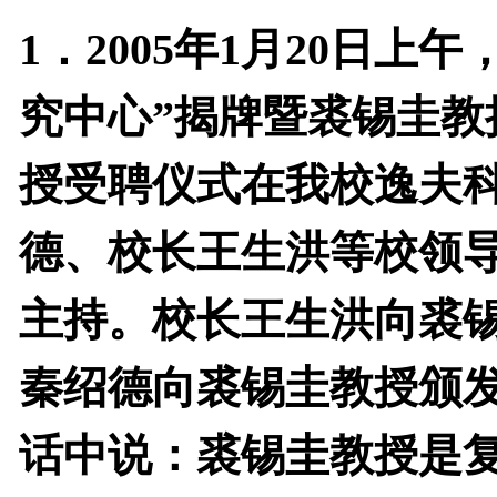
1
．
2005
年
1
月
20
日上午
究中心”揭牌暨裘锡圭
授受聘仪式在我校逸夫
德、校长王生洪等校领
主持。校长王生洪向裘
秦绍德向裘锡圭教授颁
话中说：裘锡圭教授是