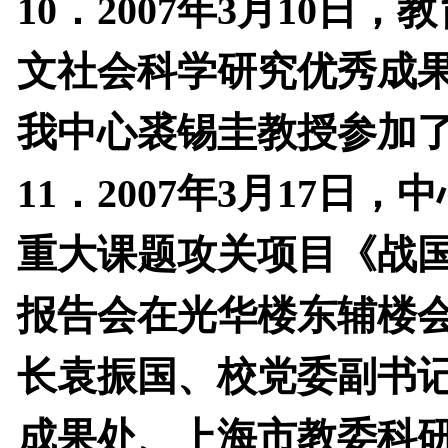
10
．
2007
年
3
月
10
日，教
文社会科学研究优秀成
我中心裘锡圭教授参加
11
．
2007
年
3
月
17
日，中
重大课题攻关项目《战
报
告会在光华楼东辅楼
长袁振国、校党委副书
成果处、上海市教委科