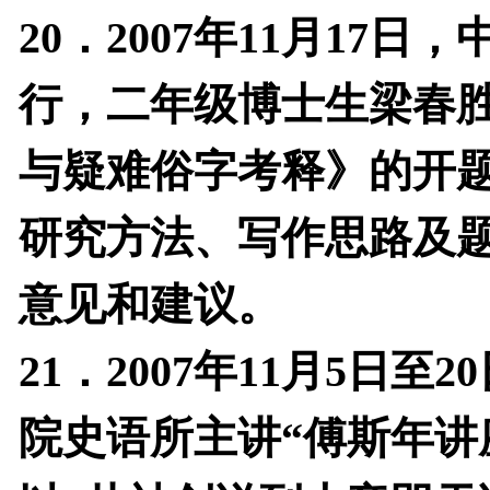
20
．
2007
年
11
月
17
日
，
行，二年级博士生梁春
与疑难俗字考释》的开
研究方法、写作思路及
意见和建议。
21
．
2007
年
11
月
5
日至
20
院史语所主讲“傅斯年讲