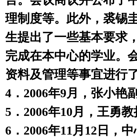
理制度等。此外，裘锡
生提出了一些基本要求
完成在本中心的学业。
资料及管理等事宜进行
4
．
2006
年
9
月，张小艳
5
．
2006
年
10
月，王勇教
6
．
2006
年
11
月
12
日，中