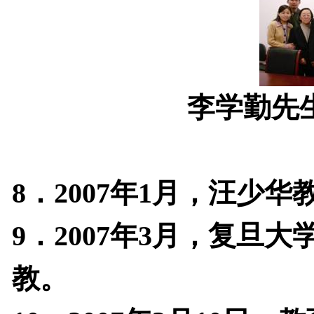
李学勤
先
8
．
2007
年
1
月，汪少华
9
．
2007
年
3
月，复旦大
教。