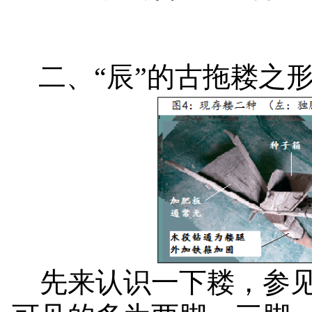
二、“辰”的古拖耧之
先来认识一下耧，参