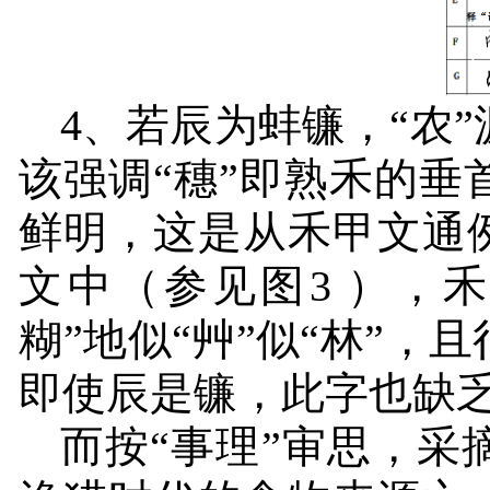
4
、若辰为蚌镰，“农”
该强调“穗”即熟禾的垂
鲜明，这是从禾甲文通
文中（参见图
3
），禾
糊”地似“艸”似“林”，且
即使辰是镰，此字也缺乏
而按“事理”审思，采