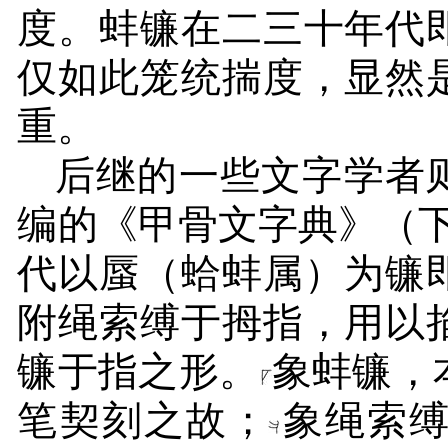
度。蚌镰在二三十年代
仅如此笼统揣度，显然
重。
后继的一些文字学者则
编的《甲骨文字典》（
代以蜃（蛤蚌属）为镰
附绳索缚于拇指，用以
镰于指之形。
象蚌镰，
笔契刻之故；
象绳索