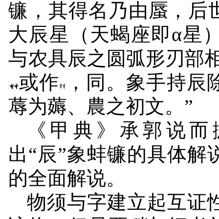
镰，其得名乃由蜃，后
大辰星（天蝎座即α星
与农具辰之圆弧形刃部相
或作
，同。象手持辰
蓐为薅、農之初文。”
《甲典》承郭说而
出“辰”象蚌镰的具体
的全面解说。
物须与字建立起互证