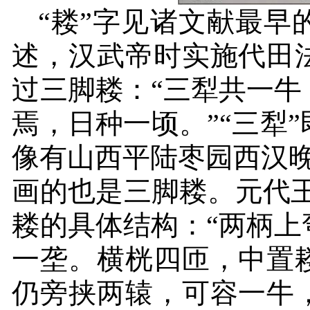
“耧”字见诸文献最早
述，汉武帝时实施代田
过三脚耧：
“
三犁共一牛
焉，日种一顷。
”
“三犁
像有山西平陆枣园西汉
画的也是三脚耧。元代
耧的具体结构：
“
两柄上
一垄。横桄四匝，中置
仍旁挟两辕，可容一牛