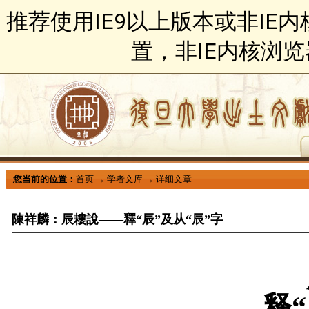
推荐使用IE9以上版本或非IE
置，非IE内核浏
您当前的位置：
首页
→
学者文库
→
详细文章
陳祥麟：辰耬說——釋“辰”及从“辰”字
——释“