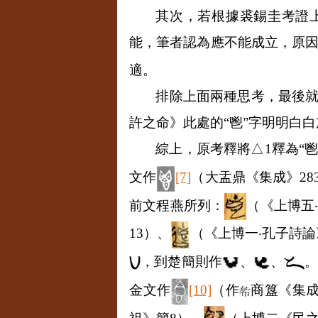
其次，若根據裘錫圭考證
能，筆者認為應不能成立，原
適。
排除上面兩種思考，最後就
許之命》此處的“鬯”字明明白
綜上，原考釋將△
1
釋為“
文作
[7]
（大盂鼎《集成》
28
前文程燕所列：
（《上博五
13
）、
（《上博一
‧
孔子詩論
，到楚簡則作
、
、
。
金文作
[10]
（作
商簋《集