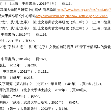
伍）》（上海：中西書局，
年
月），頁
。
2015
4
118
武漢大學簡帛研究中心網站
‧
簡帛論壇
http://www.bsm.org.cn/bbs/read.php?
漢大學簡帛研究中心網站
。
http://www.bsm.org.cn/show_article.php?id=2187
从“悤”、从“兇”之字》《出土文獻與古文字研究（第二輯）》（上海：復
从“悤”、从“兇”之字》《出土文獻與古文字研究（第二輯）》（上海：復
：中華書局，
年），頁
。
2012
1116
版社，
年），頁
。
2011
637
悤”字和从“悤”、从“兇”之字》文後的補記提及“
”旁下半部寫法的變化
：中華書局，
年），頁
。
2012
1072
版社，
年），頁
。
2011
628
：中華書局，
年），頁
。
2012
1121
書館，
年）頁
。
1958
236
古文字研究（第六輯）》（北京：中華書局，
年），頁
，注
。
1981
318
21
釋的重要性》（北京大學博士論文，
年），頁
注
。
2012
188
6
印書館，
年），頁
。
2014
646
初探》（武漢：武漢大學出版社，
年），頁
。
2010
457
墓》（鄭州：大象出版社，
年），頁
。
2003
196