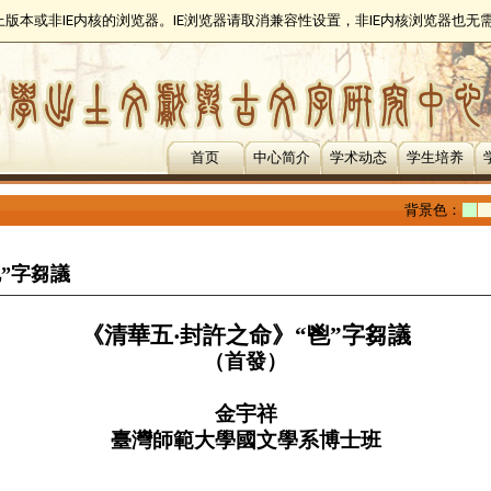
以上版本或非IE内核的浏览器。IE浏览器请取消兼容性设置，非IE内核浏览器也
首页
中心简介
学术动态
学生培养
背景色：
”字芻議
《清華五
‧
封許之命》“鬯”字芻議
（首發）
金宇祥
臺灣師範大學國文學系博士班