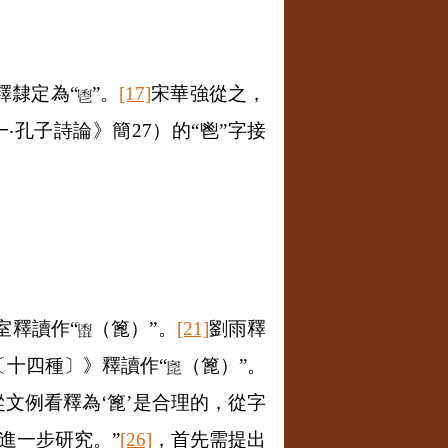
釋隸定為“
”。
[17]
宋華強從之，
一
‧
孔子詩論》簡
27
）的“鬯”字接
室釋讀作“
（篦）”。
[21]
劉雨釋
〔十四種〕》釋讀作“
（篦）”。
從文例看釋為‘篦’是合理的，從字
進一步研究。”
[26]
，首先需提出