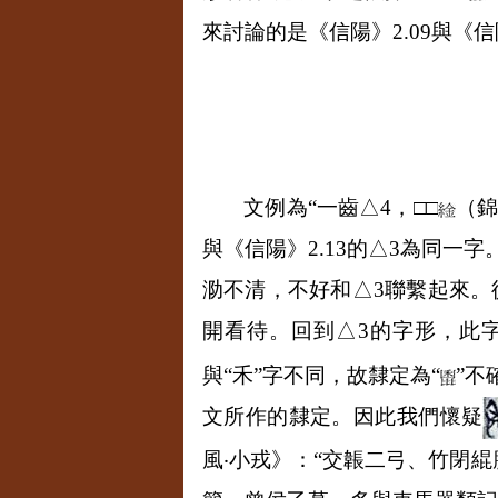
來討論的是《信陽》
2.09
與《信
文例為“一齒
△4
，
□□
（
與《信陽》
2.13
的
△3
為同一字
泐不清，不好和
△3
聯繫起來。
開看待。回到
△3
的字形，此字
與“禾”字不同，故隸定為“
”不
文所作的隸定。因此我們懷疑
風
‧
小戎》：“交韔二弓、竹閉緄