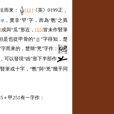
寫法而來：
[11]
《英》
0199
正，
從
，實非‘罕’字，而為‘鬯’之異
]
或與“瓜”形近，
[15]
皆未作豎筆
但是也從甲骨的“
”字得知，楚
字而來的，楚簡“兇”字作：
，可以發現“凶”形下半部作
筆或十字，“鬯”與“兇”幾乎同
35
＋甲
251
有一字作：