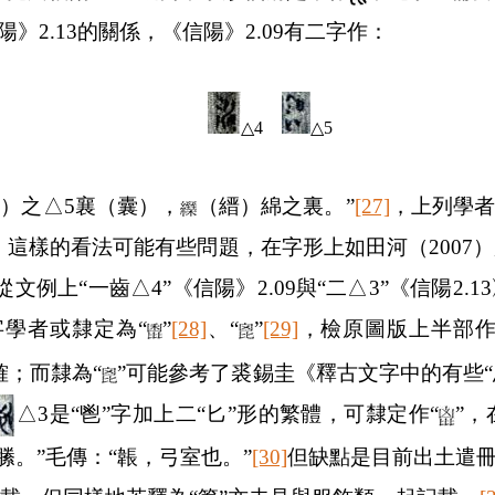
陽》
2.13
的關係，《信陽》
2.09
有二字作：
△4
△5
錦）之
△5
襄（囊），
（縉）綿之裏。”
[27]
，上列學
。這樣的看法可能有些問題，在字形上如田河（
2007
）
從文例上“一齒
△4
”《信陽》
2.09
與“二
△3
”《信陽
2.13
學者或隸定為“
”
[28]
、“
”
[29]
，檢原圖版上半部
確；而隸為“
”可能參考了裘錫圭《釋古文字中的有些“悤
△
3
是“鬯”字加上二“匕”形的繁體，可隸定作“
”，
縢。”毛傳：“韔，弓室也。”
[30]
但缺點是目前出土遣冊