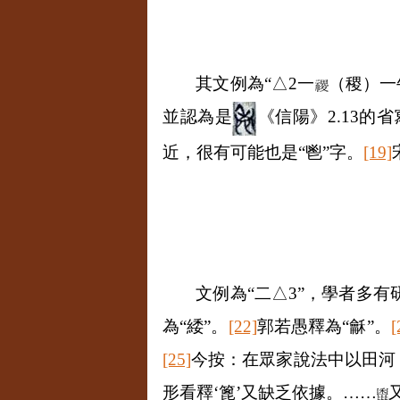
其文例為“△
2
一
（稷）一
並認為是
《信陽》
2.13
的省
近，很有可能也是“鬯”字。
[19]
文例為“二△
3
”，學者多有
為“緌”。
[22]
郭若愚釋為“龢”。
[
[25]
今按：在眾家說法中以田河
形看釋‘篦’又缺乏依據。
……