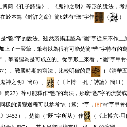
上博簡《孔子詩論》、《鬼神之明》等形的說法，考慮
因在於本篇《封許之命》簡
6
就有“璁”字作
（
）
是“鬯”字的說法。雖然裘錫圭認為“鬯”字從來不作上
白加上了一豎筆，筆者以為很有可能楚簡“鬯”字特有的
鬯”，筆者認為是可成立的。從字形上來看，“鬯”字甲骨
37
）。戰國時期的寫法，比較明確的是
（《清華
‧
鬼神之明》簡
6
）、
（《上博一
‧
孔子詩論》簡
11
）
》簡
27
）等可能釋作“鬯”的寫法，那麼“鬯”字的流變
同樣的演變過程可以參考“
（簋）”字，
[8]
“
”字甲骨
成》
3453
），楚簡（“既”字所从）作
（《上博六
‧
用