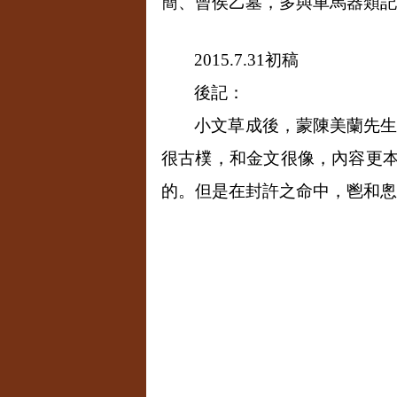
簡、曾侯乙墓，多與車馬器類記
2015.7.31
初稿
後記：
小文草成後，蒙陳美蘭先生
很古樸，和金文很像，內容更
的。但是在封許之命中，鬯和悤