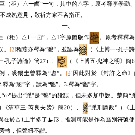
“巨（秬）
△
一卣”一句，其中的
△
字，原考釋李學勤、
不成熟意見，敬祈方家不吝指正。
一、
“巨（秬）
△1
一卣”，
△1
字原圖版作
。原考釋釋為
訛誤。
[2]
程燕亦釋為“鬯”，並認為
（《上博一
‧
孔子詩
一
‧
孔子詩論》簡
27
）、
（《上博五
‧
鬼神之明》簡
6
例，裘錫圭曾釋為“悤”。
[4]
因此對於《封許之命》
2.
釋為“悤”字，讀為“鬯”。
3.
釋為“鬯”字。
“
ee
”提出“兇”是“鬯”的訛誤，但未多加申說。楚簡“
（《清華三
‧
芮良夫毖》簡
20
）、
“兇刑厲政”（《
異在於
△1
上半多了
形，推測可能是作為區別符號使
可旁轉，但聲紐不諧。