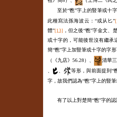
祖》簡
8
）、
（上博二《民
至於“鬯”字上的豎筆或十
此種寫法孫海波云：“或从匕”
體”
[13]
，但之後“鬯”字金文、
或十字的，可能後世沒有繼承
簡“鬯”字上加豎筆或十字的字
（《九店》
56.28
）、
清華
、
、
等形，與前面提到“鬯
字，故我們認為“鬯”字上的豎
有了以上對楚簡“鬯”字的