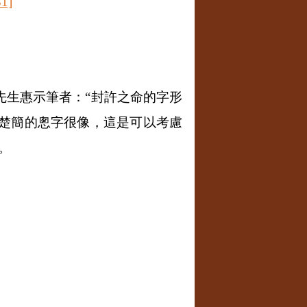
31]
先生惠示筆者：“封許之命的字形
楚簡的悤字很像，這是可以考慮
。