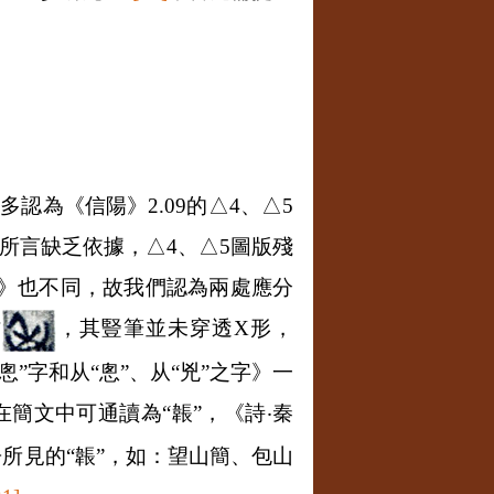
者多認為《信陽》
2.09
的
△4
、
△5
所言缺乏依據，
△4
、
△5
圖版殘
》也不同，故我們認為兩處應分
作
，其豎筆並未穿透
X
形，
”字和从“悤”、从“兇”之字》一
在簡文中可通讀為“韔”，《詩
‧
秦
所見的“韔”，如：望山簡、包山