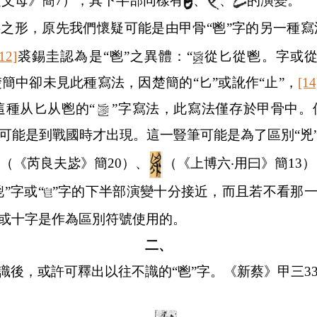
之父母》簡
7
），其下半部同樣有
、
、
的演變。
字之形，原先我們懷疑可能是由甲骨“鬯”字的另一種
[12]
裘錫圭認為是“鬯”之異體：“
從匕從鬯。字或
楚簡中卻未見此種寫法，因楚簡的“匕”或訛作“止”，
[14
這種从匕从鬯的“
”字寫法，此寫法僅存於甲骨中。
形可能是到戰國時才出現。這一豎筆可能是為了區別“兇”
三（《芮良夫毖》簡
20
）、
（《上博六
‧
用曰》簡
13
）
”字或“
”字的下半部演變十分接近，而且若不看那一豎
筆或十字是作為區別符號使用的。
二、
認識後，或許可釋出以往不識的“鬯”字。《新蔡》甲三
3