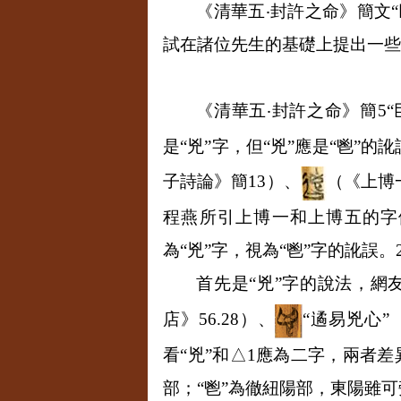
《清華五
‧
封許之命》簡文
試在諸位先生的基礎上提出一些
《清華五
‧
封許之命》簡
5
是“兇”字，但“兇”應是“鬯”的
子詩論》簡
13
）、
（《上博
程燕所引上博一和上博五的字
為“兇”字，視為“鬯”字的訛誤。
首先是“兇”字的說法，網友
店》
56.28
）、
“遹易兇心”
看“兇”和
△1
應為二字，兩者差
部；“鬯”為徹紐陽部，東陽雖