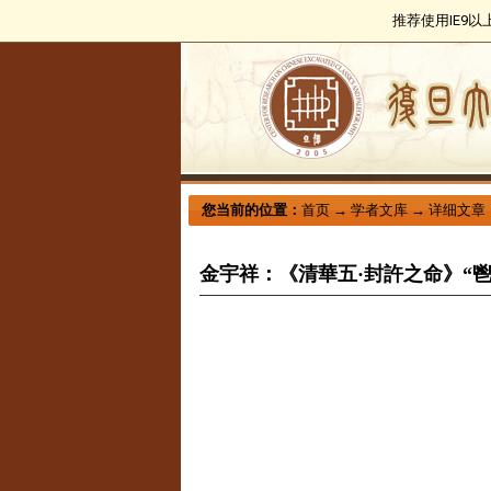
推荐使用IE9
您当前的位置：
首页
→
学者文库
→
详细文章
金宇祥：《清華五·封許之命》“鬯