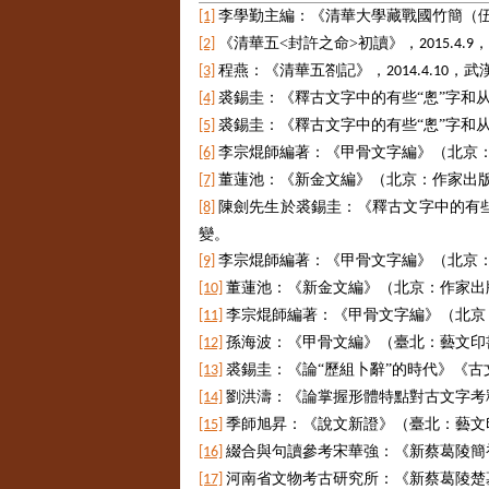
李學勤主編：《清華大學藏戰國竹簡（
[1]
清華五<封許之命>初讀》，
，
[2]
《
2015.4.9
程燕：《清華五劄記》，
，武
[3]
2014.4.10
裘錫圭：《釋古文字中的有些“悤”字和
[4]
裘錫圭：《釋古文字中的有些“悤”字和
[5]
李宗焜師編著：《甲骨文字編》（北京
[6]
董蓮池：《新金文編》（北京：作家出
[7]
陳劍先生於裘錫圭：《釋古文字中的有些“
[8]
變。
李宗焜師編著：《甲骨文字編》（北京
[9]
董蓮池：《新金文編》（北京：作家出
[10]
李宗焜師編著：《甲骨文字編》（北京
[11]
孫海波：《甲骨文編》（臺北：藝文印
[12]
裘錫圭：《論“歷組卜辭”的時代》《
[13]
劉洪濤：《論掌握形體特點對古文字考
[14]
季師旭昇：《說文新證》（臺北：藝文
[15]
綴合與句讀參考宋華強：《新蔡葛陵簡
[16]
河南省文物考古研究所：《新蔡葛陵楚
[17]