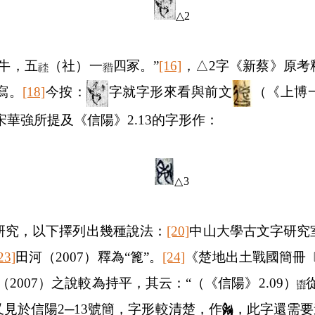
△
2
牛，五
（社）一
四冢。”
[16]
，△
2
字《新蔡》原考
寫。
[18]
今按：
字就字形來看與前文
（《上博
宋華強所提及《信陽》
2.13
的字形作：
△
3
研究，以下擇列出幾種說法：
[20]
中山大學古文字研究
23]
田河（
2007
）釋為“篦”。
[24]
《楚地出土戰國簡冊
（
2007
）之說較為持平，其云：“（《信陽》
2.09
）
又見於信陽
2─13
號簡，字形較清楚，作
，此字還需要