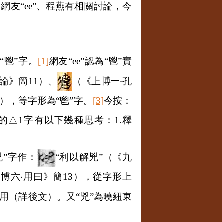
網友“
ee
”、程燕有相關討論，今
“鬯”字。
[1]
網友“
ee
”認為“鬯”實
論》簡
11
）、
（《上博一
‧
孔
），等字形為“鬯”字。
[3]
今按：
的
△1
字有以下幾種思考：
1.
釋
兇”字作：
“利以解兇”（《九
上博六
‧
用曰》簡
13
），從字形上
用（詳後文）。又“兇”為曉紐東