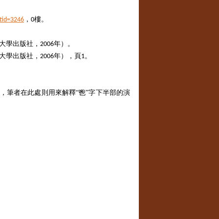
，
樓。
tid=3246
0
旦大學出版社，
年）。
2006
旦大學出版社，
年），頁
。
2006
1
，筆者在此處則用來解釋“鬯”字下半部的演