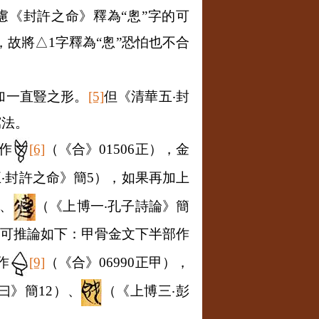
《封許之命》釋為“悤”字的可
，故將△
1
字釋為“悤”恐怕也不合
加一直豎之形。
[5]
但《清華五
‧
封
寫法。
作
[6]
（《合》
01506
正），金
五
‧
封許之命》簡
5
），如果再加上
、
（《上博一
‧
孔子詩論》簡
或可推論如下：甲骨金文下半部作
作
[9]
（《合》
06990
正甲），
曰》簡
12
）、
（《上博三
‧
彭