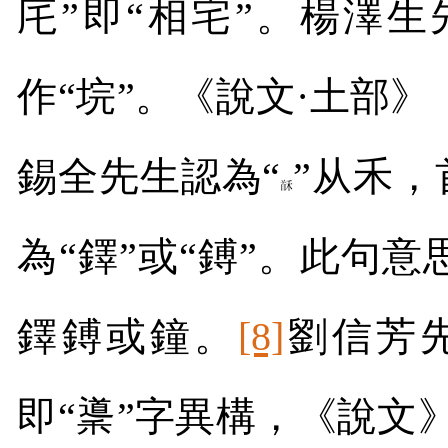
厇
”
即
“
相宅
”
。楊澤生
作“垸”。《說文·土部》
錫全先生認為“
”从禾，
為
“
鐸
”
或
“
鎛
”
。此句意
鐸鎛或鐘。
[8]
劉信芳
即“䆃”字異構，《說文