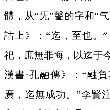
體，从“旡”聲的字和“
詁上》：“迄，至也。”
祀，庶無罪悔，以迄于今
漢書·孔融傳》：“融
廣，迄無成功。”李賢注