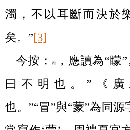
濁，不以耳斷而決於
矣。”
[3]
今按：
，應讀為“矇
曰不明也。”《廣
也。”“冒”與“蒙”為同