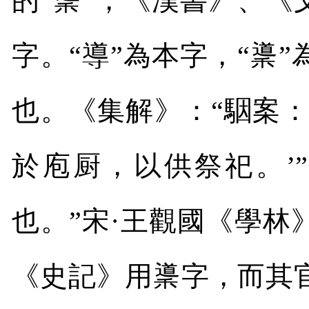
的
“
䆃
”
，《漢書》、《
字。
“
導
”
為本字，“䆃
也。《集解》：
“
駰案：
於庖厨，以供祭祀。
’”
也。
”
宋
·
王觀國《學林
《史記》用䆃字，而其