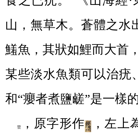
食之已疣。”《山海經
山，無草木。蒼體之水
鱃魚，其狀如鯉而大首
某些淡水魚類可以治疣
和“癭者煮鹽鹾”是一樣
，原字形作
，左上