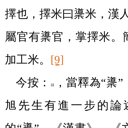
擇也，擇米曰䆃米，漢
屬官有䆃官，掌擇米。簡
加工米。
[9]
今按：
，當釋為“䆃”
旭先生有進一步的論