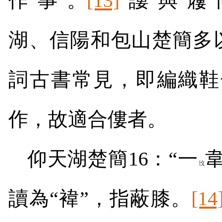
作“事”。
[13]
“謱”與“屨
湖、信陽和包山楚簡多以“
詞古書常見，即編織鞋
作，故適合僂者。
仰天湖楚簡
16
：“一
讀為“褘”，指蔽膝。
[14