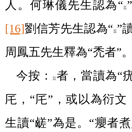
人。何琳儀先生認為“
[16]
劉信芳先生認為“
”
周鳳五先生釋為“禿者”
今按：
者，當讀為“
厇，“厇”，或以為衍文
生讀“鹾”為是。“癭者