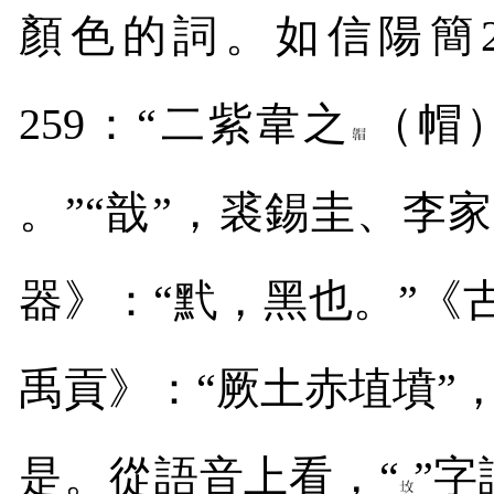
顏色的詞。如信陽簡
259
：“二紫韋之
（帽
。”“戠”，裘錫圭、李
器》：“黓，黑也。”《
禹貢》：“厥土赤埴墳”
是。從語音上看，“
”字