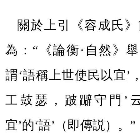
關於上引《容成氏》
為：“《論衡·自然》
謂‘語稱上世使民以宜’
工鼓瑟，跛躃守門’
宜’的‘語’（即傳説）。”