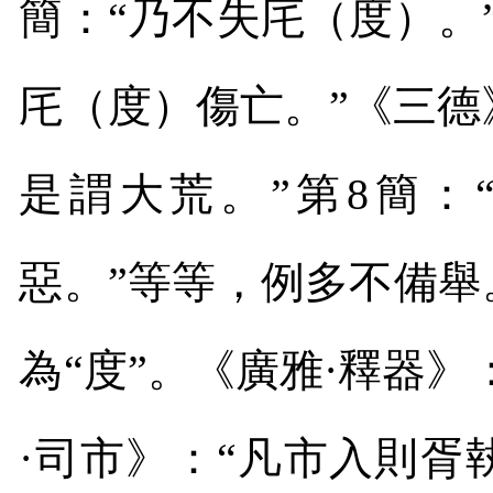
簡：“乃不失厇（度）。
厇（度）傷亡。”《三德
是謂大荒。”第
8
簡：
惡。”等等，例多不備舉
為“度”。《廣雅·釋器》
·司市》：“凡市入則胥