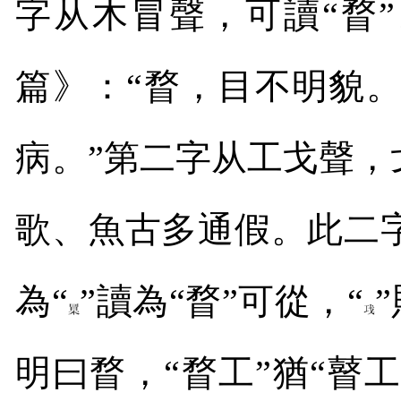
字从木冒聲，可讀
“
瞀
”
篇》：
“
瞀，目不明貌
病。
”
第二字从工戈聲，
歌、魚古多通假。此二
為“
”讀為“瞀”可從，“
明曰瞀，“瞀工”猶“瞽