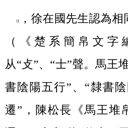
，徐在國先生認為相
（《楚系簡帛文字
从
“
攴
”
、
“
士
”
聲。馬王
書陰陽五行
”
、
“
隸書陰
遷
”
，陳松長《馬王堆