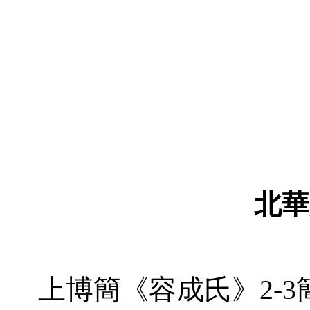
北華
上博簡《容成氏》
2-3