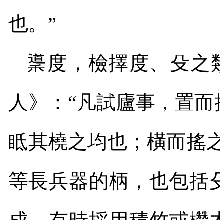
也。”
䆃度，檢擇度、殳之類
人》：“凡試廬事，置
眡其橈之均也；橫而搖之
等長兵器的柄，也包括