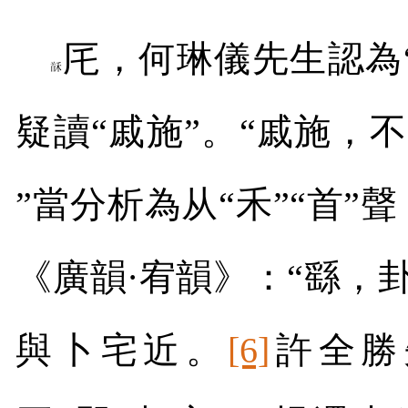
厇，何琳儀先生認為
疑讀“戚施”。“戚施，
”當分析為从
“
禾
”“
首
”
聲
《廣韻
·
宥韻》：
“
繇，
與卜宅近。
[6]
許全勝