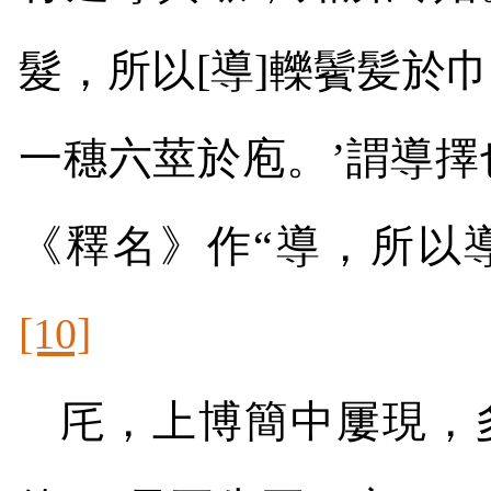
髮，所以
[
導
]
轢鬢髪於巾
一穗六莖於庖。’謂導擇
《釋名》作“導，所以
[10]
厇，上博簡中屢現，