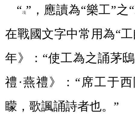
“
”，應讀為“樂工”之“
在戰國文字中常用為“工
年》：“使工為之誦茅鴟
禮·燕禮》：“席工于
矇，歌諷誦詩者也。”