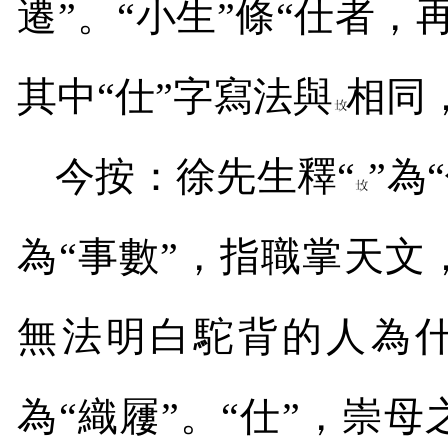
遷
”
。
“
小生
”
條
“
仕者，
其中
“
仕
”
字寫法與
相同
今按：徐先生釋“
”為
“
為
“
事數
”
，指職掌天文
無法明白駝背的人為什
為“織屨”。
“
仕
”
，崇母