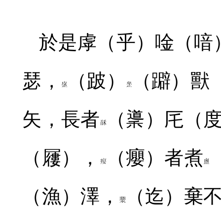
於是虖（乎）唫（喑
瑟，
（跛）
（躃）獸
矢，長者
（䆃）厇（
（屨），
（癭）者煮
（漁）澤，
（迄）棄