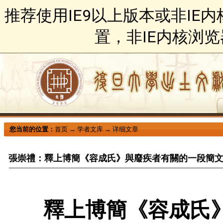
推荐使用IE9以上版本或非IE
置，非IE内核浏
您当前的位置：
首页
→
学者文库
→
详细文章
張崇禮：釋上博簡《容成氏》與廢疾者有關的一段簡
釋上博簡《容成氏