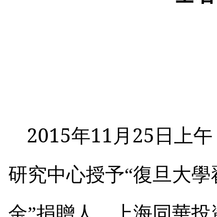
2015
11
25
年
月
日上午
研究中心授予“
復旦大學
金”捐贈人、上海同華投