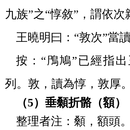
九族”之“惇敘”，謂依
王曉明曰：“敦次”當
按：“鳲鳩”已經指出
列。敦，讀為惇，敦厚
（
5
）垂顙折骼（額）
整理者注：顙，額頭