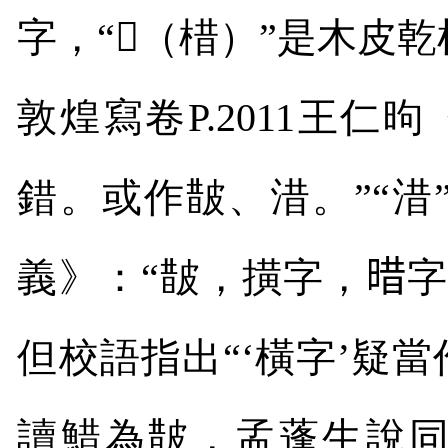
字，“
𣛵
（棤）”是木皮
敦煌寫卷
P.2011
王仁昫
錯。或作皵、㳻。”“㳻
義》：“皵，撗字，
𣈏
字
但校語指出“‘橫字’疑當
讀䱜為皵，孟蓬生說同