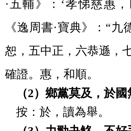
·五輔》：‘孝悌慈惠，
《逸周書·寶典》：“
恕，五中正，六恭遜，
確證。惠，和順。
（
2
）鄉黨莫及，於國
按：於，讀為舉。
（
3
）力勁夬觡，不好