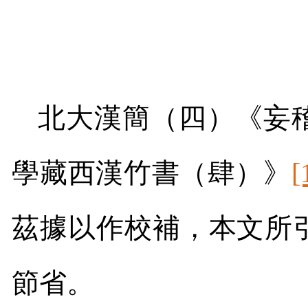
北大漢簡（四）《妄
學藏西漢竹書（肆）》
[
茲據以作校補，本文所
節省。