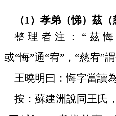
（
1
）孝弟（悌）茲（
整理者注：“茲悔
或“悔”通“宥”，“慈宥”
王曉明曰：悔字當讀
按：蘇建洲說同王氏，