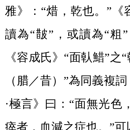
雅》：
“
焟，乾也。
”
《
讀為
“
皵
”
，或讀為
“
粗
”
《容成氏》
“
面倝䱜
”
之
“
（腊／昔）
”
為同義複詞
·
極言》曰：
“
面無光色
瘁者，血減之症也。
”
可