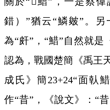
關於
“
𩸍
䱜
”
，一是蔡偉
錯）
”
猶云
“
鱗皴
”
。另
為
“
皯
”
，“䱜”自然就是
認為，戰國楚簡《禹王
成氏》簡
23+24“
面倝
作
“
昔
”
，《說文》：
“
昔