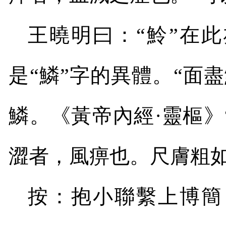
王曉明曰：“魿”在此
是“鱗”字的異體。“面
鱗。《黃帝內經·靈樞》
澀者，風痹也。尺膚粗如
按：抱小聯繫上博簡