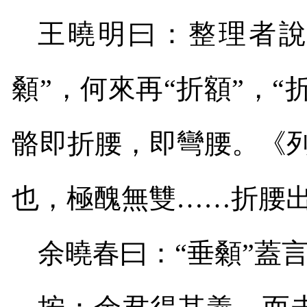
王曉明曰：整理者說
顙”，何來再“折額”，“
骼即折腰，即彎腰。《
也，極醜無雙……折腰出
余曉春曰：“垂顙”蓋