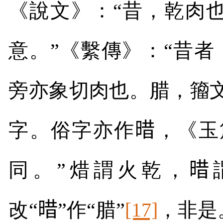
《說文》：“昔，乾肉
意。”《繫傳》：“昔
旁亦象切肉也。腊，籀文
字。俗字亦作
𣈏
，《玉
同。”焟謂火乾，
𣈏
改“
𣈏
”作“腊”
[17]
，非是