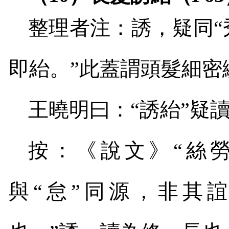
整理者注：誘，疑同“
即紿。”此蓋謂頭髮細密
王曉明曰：“誘紿”疑讀
按：《說文》“絲
與“怠”同源，非其