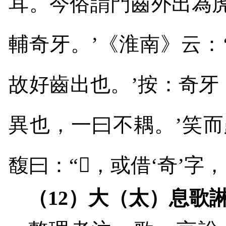
耳。今俗謂門齒外出為
輔奇牙。’《淮南》云：
故好齒出也。’按：奇牙
異也，一曰不耦。’笑
馥曰：“
𤘌
，或借‘奇’字
（
12
）大（太）息歌