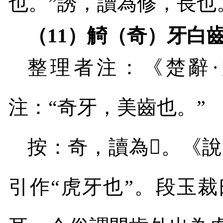
也。”誘，讀為修，長也
（
11
）觭（奇）牙白
整理者注：《楚辭·
注：“奇牙，美齒也。”
按：奇，讀為
𤘌
。《說
引作“虎牙也”。段玉裁