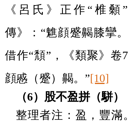
《呂氏》正作“椎顙
傳》：“魋顔蹙齃膝攣。”
借作“頽”，《類聚》卷
顔慼（蹙）齃。”
[10]
（
6
）股不盈拼（駢）
整理者注：盈，豐滿