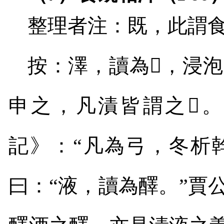
整理者注：既，此謂
按：澤，讀為
𥼶
，浸泡
申之，凡漬皆謂之
𥼶
。
記》：“凡為弓，冬析
曰：“液，讀為醳。”賈