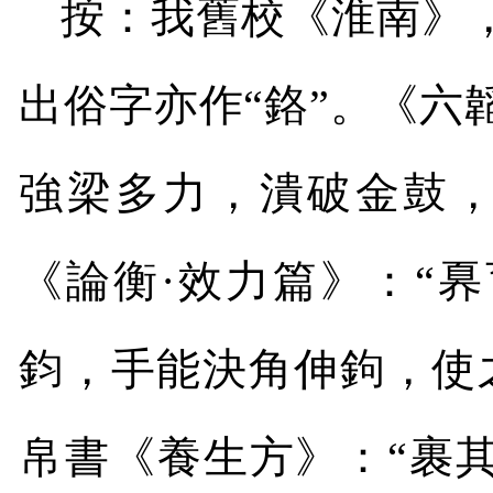
按：我舊校《淮南》
出俗字亦作“鉻”。《六
強梁多力，潰破金鼓，
《論衡·效力篇》：“
鈞，手能決角伸鉤，使
帛書《養生方》：“裹