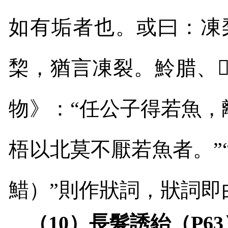
如有垢者也。或曰：凍
棃，猶言凍裂。魿腊、

物》：“任公子得若魚
梧以北莫不厭若魚者。”
䱜）”則作狀詞，狀詞即
（
10
）長髮誘紿（
P63