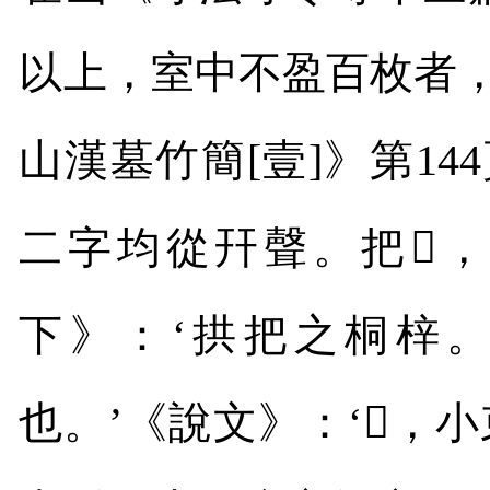
以上，室中不盈百枚者
山漢墓竹簡
[
壹
]
》第
144
二字均從幵聲。把
𢆞
，
下》：‘拱把之桐梓。
也。’《說文》：‘
𢆞
，小