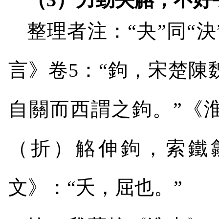
整理者注：“夬”同“
言》卷
5
：“鉤，宋楚陳
自關而西謂之鉤。”《
（折）觡伸鉤，索鐵歙
文》：“夭，屈也。”