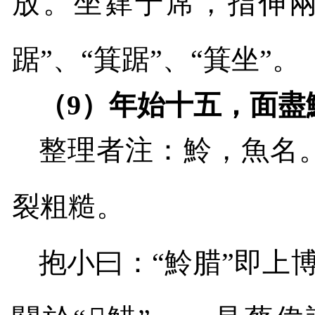
放。坐肄于席，指伸兩
踞”、“箕踞”、“箕坐”。
（
9
）年始十五，面盡
整理者注：魿，魚名。
裂粗糙。
抱小曰：
“
魿腊
”
即上