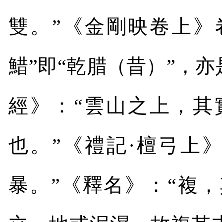
雙。”《金剛映卷上》
䱜”即“乾腊（昔）”，
經》：“雲山之上，其
也。”《禮記·檀弓上
暴。”《釋名》：“複