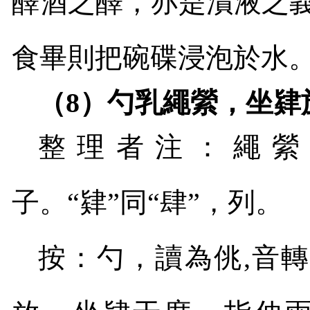
醳酒之醳，亦是漬液之
食畢則把碗碟浸泡於水
（
8
）勺乳繩縈，坐肄
整理者注：繩縈
子。“肄”同“肆”，列。
按：勺，讀為佻
,
音轉