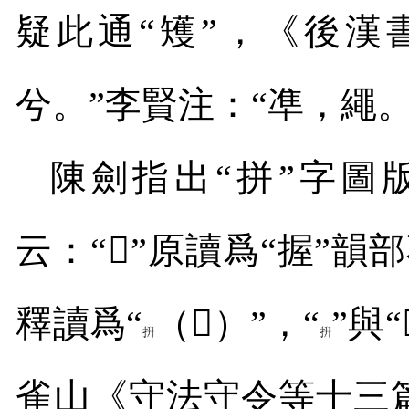
疑此通“矱”，《後漢
兮。”李賢注：“凖，繩
陳劍指出“拼”字圖
云：“
𢵣
”原讀爲“握”韻
釋讀爲“
（
𢆞
）”，“
”與“
雀山《守法守令等十三