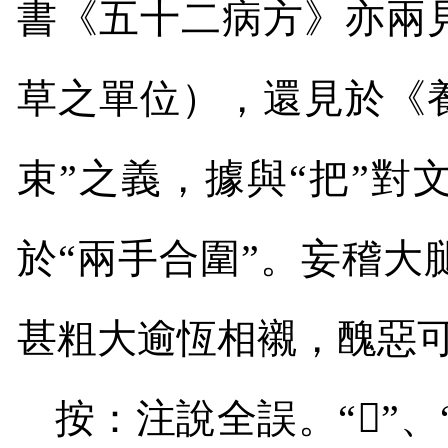
書《五十二病方》亦兩
草之單位），還見於《
束”之義，據與“把”對
於“兩手合圍”。妄稽
甚粗大逾恆相襯，醜惡
按：注說全誤。“
𢪝
”、