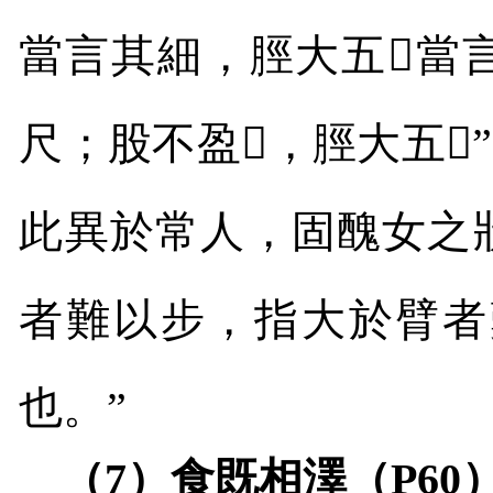
當言其細，脛大五
𢵣
當
尺；股不盈
𢪝
，脛大五
𢵣
此異於常人，固醜女之
者難以步，指大於臂者
也。”
（
7
）食既相澤（
P60