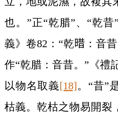
立，地或泥濕，故複其
也。”正“乾腊”、“乾昔
義》卷
82
：“乾
𣈏
：音昔
作“乾腊：音昔。”《禮
以物名取義
[18]
。“昔
枯義。乾枯之物易開裂