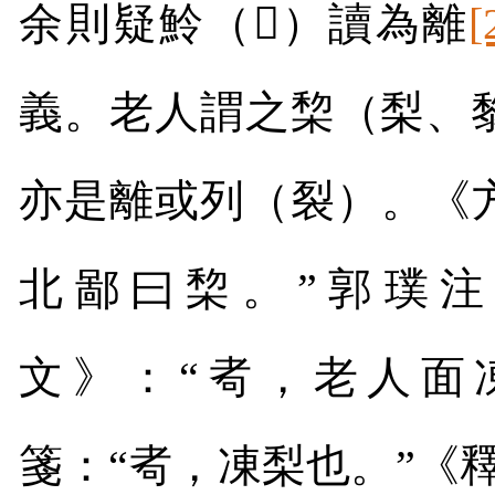
余則疑魿（
𩸍
）讀為離
[
義。老人謂之棃（梨、
亦是離或列（裂）。《
北鄙曰棃。”郭璞注
文》：“耇，老人面
箋：“耇，凍梨也。”《