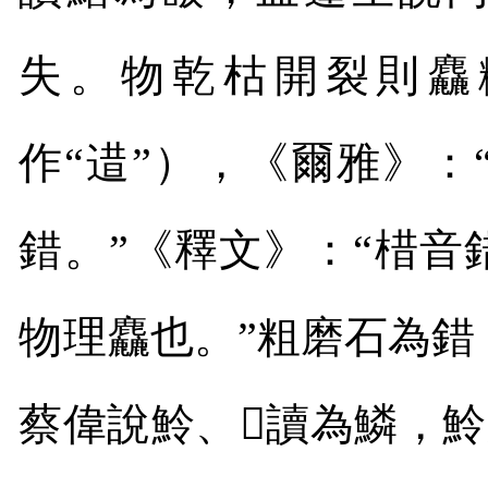
失。物乾枯開裂則麤
作“逪”），《爾雅》：
錯。”《釋文》：“棤音
物理麤也。”粗磨石為
蔡偉說魿、
𩸍
讀為鱗，魿