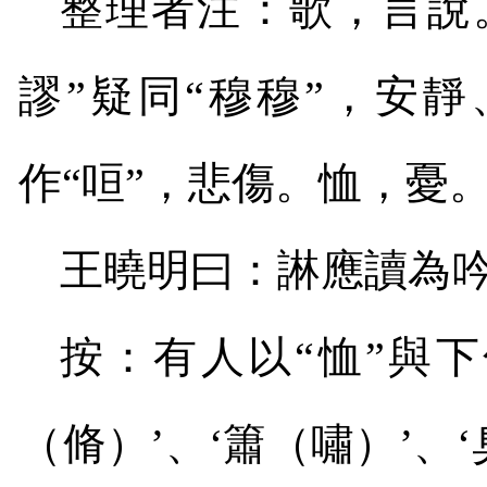
整理者注：歌，言說。
謬”疑同“穆穆”，安
作“咺”，悲傷。恤，憂
王曉明曰：諃應讀為吟
按：有人以“恤”與下
（脩）’、‘簫（嘯）’、