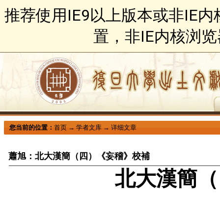
推荐使用IE9以上版本或非IE
置，非IE内核浏
您当前的位置：
首页
→
学者文库
→
详细文章
蕭旭：北大漢簡（四）《妄稽》校補
北大漢簡（