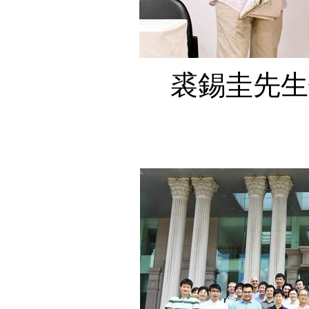
裘錫圭先生