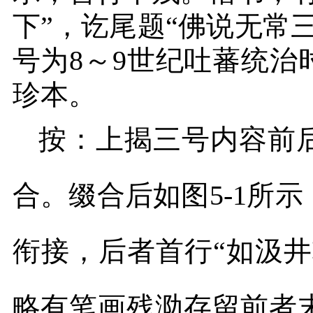
下”，讫尾题“佛说无常
号为
8
～
9
世纪吐蕃统治
珍本。
按：上揭三号内容前
合。缀合后如图
5-1
所示
衔接，后者首行“如汲
略有笔画残泐存留前者