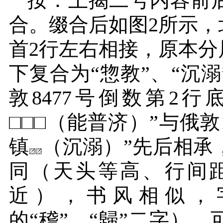
按：上揭二号内容前
合。缀合后如图
2
所示，
首
2
行左右相接，原本分
下复合为“惣教”、“沉
敦
8477
号倒数第
2
行底
□□□（能普济）”与俄敦
镇
（沉溺）”先后相承
同（天头等高、行间
近），书风相似，
的“稽”、“歸”二字）