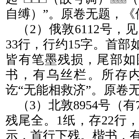
自缚）”。原卷无题，《
（
2
）俄敦
6112
号，见
33
行，行约
15
字。首部
皆有笔墨残损，尾部如
书，有乌丝栏。所存内
讫“无能相救济”。原卷
（
3
）北敦
8954
号（有
残尾全。
1
纸，存
22
行
示，首行下残。楷书，