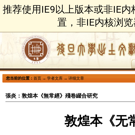
推荐使用IE9以上版本或非IE
置，非IE内核浏
您当前的位置：
首页
→
学者文库
→
详细文章
張炎：敦煌本《無常經》殘卷綴合研究
敦煌本《无