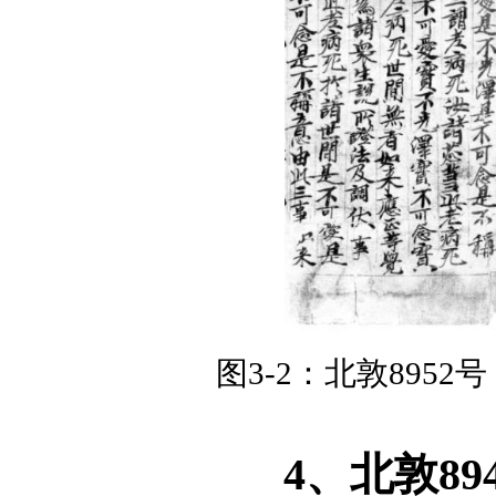
图
3-2
：北敦
8952
号
4
、北敦
89