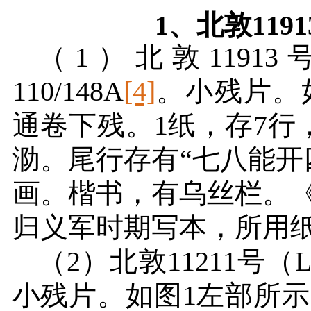
1
、北敦
1191
（
1
）北敦
11913
110/148A
[4]
。小残片。
通卷下残。
1
纸，存
7
行
泐。尾行存有“七八能开
画。楷书，有乌丝栏。
归义军时期写本，所用
（
2
）北敦
11211
号（
L
小残片。如图
1
左部所示