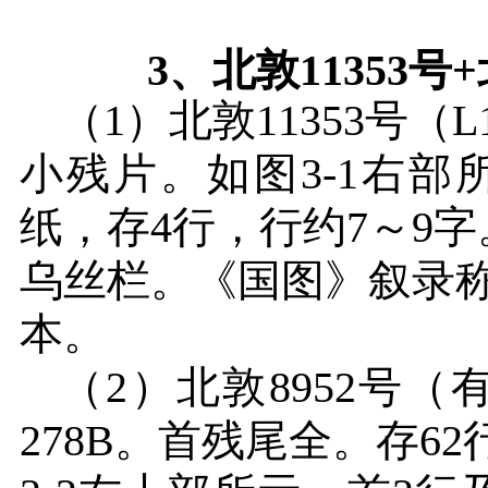
3
、北敦
11353
号
+
（
1
）北敦
11353
号（
L
小残片。如图
3-1
右部
纸，存
4
行，行约
7
～
9
字
乌丝栏。《国图》叙录
本。
（
2
）北敦
8952
号（
278B
。首残尾全。存
62