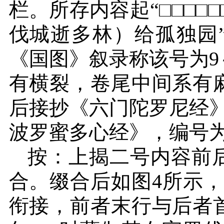
栏。所存内容起“□□□□□
伐城逝多林）给孤独园
《国图》叙录称该号为
9
有横裂，卷尾中间系有
后接抄《六门陀罗尼经
波罗蜜多心经》，编号
按：上揭二号内容前
合。缀合后如图
4
所示，
衔接，前者末行与后者