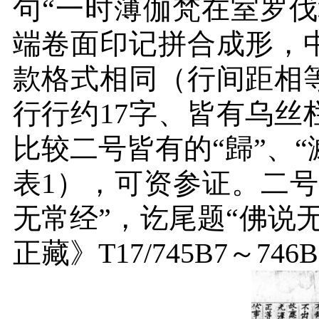
句“一时薄伽梵在室罗
端卷面印记拼合成形，
款格式相同（行间距相
行行约
17
字、皆有乌丝
比较二号皆有的“歸”、“滅
表
1
），可资参证。二号
无常经”，讫尾题“佛说
正藏》
T17/745B7
～
746B