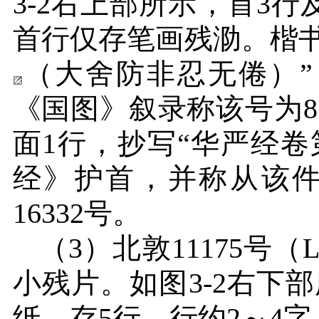
3-2
右上部所示，首
3
行
首行仅存笔画残泐。楷
（大舍防非忍无倦）”
《国图》叙录称该号为
8
面
1
行，抄写“华严经卷
经》护首，并称从该
16332
号。
（
3
）北敦
11175
号（
L
小残片。如图
3-2
右下部
纸，存
5
行，行约
2
～
4
字