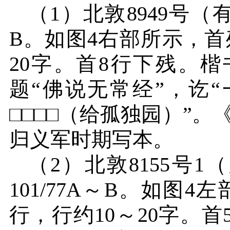
（
1
）北敦
8949
号（
B
。如图
4
右部所示，首
20
字。首
8
行下残。楷
题“佛说无常经”，讫
□□□□（给孤独园）”
归义军时期写本。
（
2
）北敦
8155
号
1
（
101/77A
～
B
。如图
4
左
行，行约
10
～
20
字。首