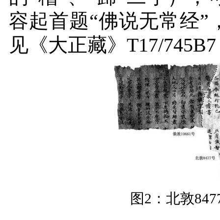
容起首题“佛说无常经”
见《大正藏》
T17/745B7
图
2
：北敦
847