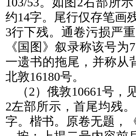
103/53
。如图
2
右部所示
约
14
字。尾行仅存笔画
3
行下残。通卷污损严重
《国图》叙录称该号为
7
一遗书的拖尾，并称从
北敦
16180
号。
（
2
）俄敦
10661
号，
2
左部所示，首尾均残。
字。楷书。原卷无题，