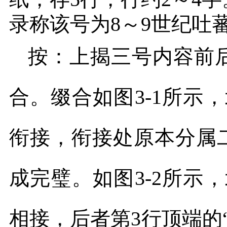
录称该号为
8
～
9
世纪吐
按：上揭三号内容前
合。缀合如图
3-1
所示，
衔接，衔接处原本分属
成完璧。如图
3-2
所示，
相接，后者第
3
行顶端的