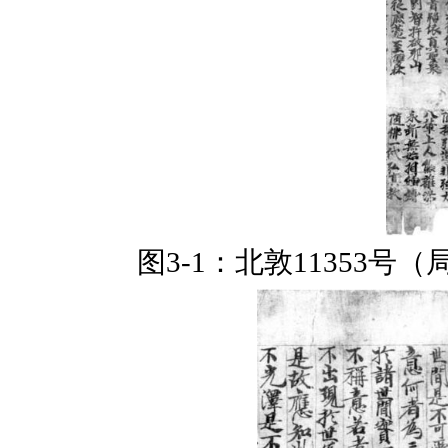
图
3-1
：北敦
11353
号（