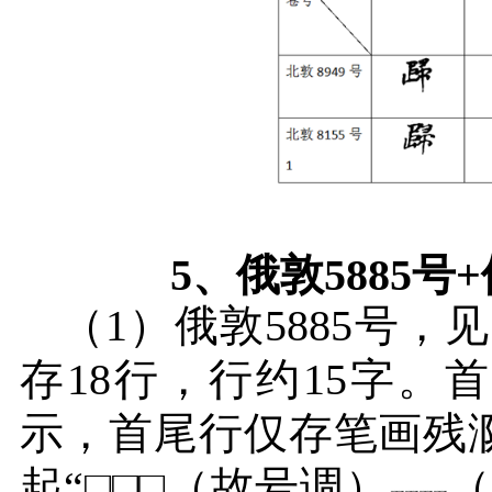
5
、俄敦
5885
号
+
（
1
）俄敦
5885
号，见
存
18
行，行约
15
字。首
示，首尾行仅存笔画残
起“□□□（故号调）
（