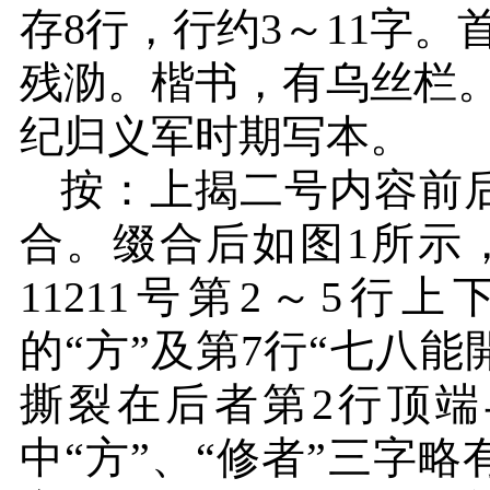
存
8
行，行约
3
～
11
字。
残泐。楷书，有乌丝栏
纪归义军时期写本。
按：上揭二号内容前
合。缀合后如图
1
所示
11211
号第
2
～
5
行上
的“方”及第
7
行“七八能
撕裂在后者第
2
行顶端
中“方”、“修者”三字