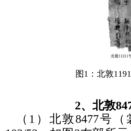
图
1
：北敦
119
2
、北敦
84
（
1
）北敦
8477
号（