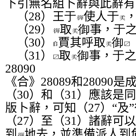
下引無名組卜辭與此辭有
（
28
）王
于
使人
于
（
29
）
取
御
事，
于
（
30
）
賈其呼取
御
（
31
）
取
御
事，
于
28090
《合》
28089
和
28090
是
（
30
）和（
31
）應該是
版卜辭，可知（
27
）“及
（
27
）至（
31
）諸辭可
到
地去，並準備派人到