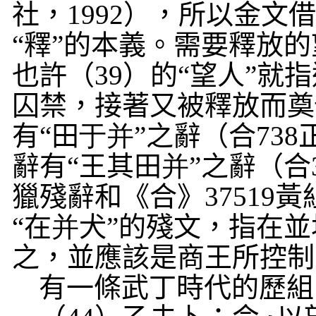
社，
1992
），所以金文借
“釋”的本義。需要釋放
也許（
39
）的“望人”就
囚禁，接著又被釋放而奠
有“田
于并
”之辭（合
738
辭有“王其田
并
”之辭（合
獵殘辭和《合》
37519
黃
“在
并
犬”的殘文，指在
之，並應該是商王所控制
有一條武丁時代的歷組