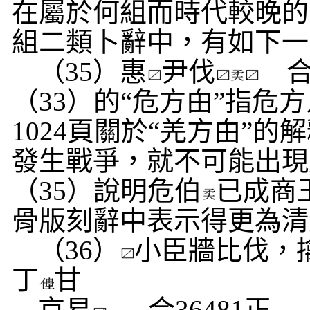
在屬於何組而時代較晚的
組二類卜辭中，有如下一
（
35
）惠
尹伐
（
33
）的“危方甶”指危
1024
頁關於“羌方甶”的
發生戰爭，就不可能出現
（
35
）說明危伯
已成商
骨版刻辭中表示得更為清
（
36
）
小臣牆比伐，
丁
甘
京易
合
36481
正