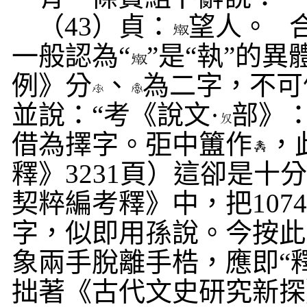
（
43
）貞：
望人。
一般認為“
”是“執”的
例》分
、
為二字，不可
並說：“考《說文·
部》：
借為擇字。弡中簠作
，
釋》
3231
頁）這卻是十
契粹編考釋》中，把
107
字，似即用孫說。今按此
象兩手脫離手梏，應即“釋
拙著《古代文史研究新探