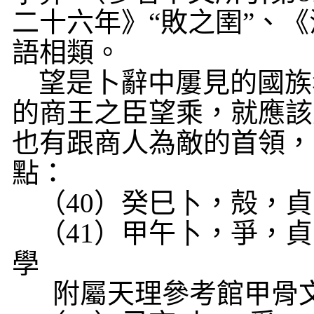
二十六年》“敗之圉”、《
語相類。
望是卜辭中屢見的國族
的商王之臣望乘，就應該
也有跟商人為敵的首領，
點：
（
40
）癸巳
卜
，殻，貞
（
41
）甲午
卜
，爭，貞
學
附屬天理參考館甲骨