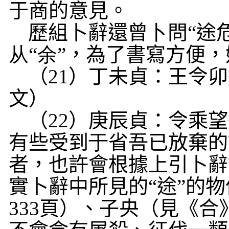
于商的意見。
歷組卜辭還曾
卜
問“途
从
“
余
”，為了書寫方便，
（
21
）丁未貞：王令卯
文）
（
22
）庚辰貞：令乘望
有些受到
于
省吾已放棄的
者，也許會根據上引卜辭
實卜辭中所見的“途”的
333
頁）、子央（見《合