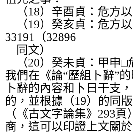
（
18
）辛酉貞：危方以
（
19
）癸亥貞：危方以
33191
（
32896
同文）
（
20
）癸未貞：甲申□
我們在《論“歷組卜辭”
卜辭的內容和
卜
日干支，
的，並根據（
19
）的同版
（《古文字論集》
293
頁
商，這可以印證上文關於