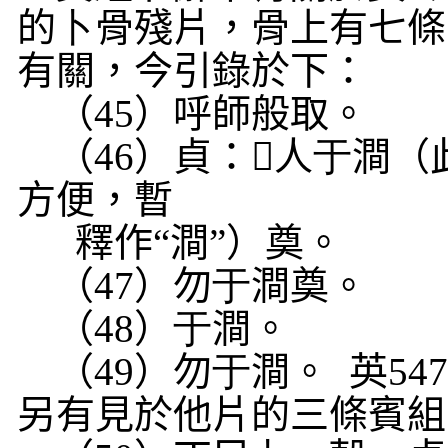
的
卜
骨殘片，骨上有七條
有關，今引錄於下：
（
45
）呼師般取。
（
46
）貞：
𡵂
人
于
澗（
方便，暫
釋作“澗”）奠。
（
47
）勿
于
澗奠。
（
48
）
于
澗。
（
49
）勿
于
澗。
英
54
另有見於他片的三條賓組