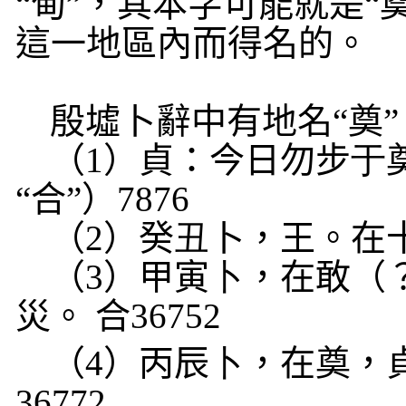
“甸”，其本字可能就是“
這一地區內而得名的。
殷墟卜辭中有地名“奠
（
1
）貞：今日勿步
于
“合”）
7876
（
2
）癸
丑
卜，王。在
（
3
）甲寅
卜
，在敢（
災。 合
36752
（
4
）丙辰
卜
，在奠，
36772