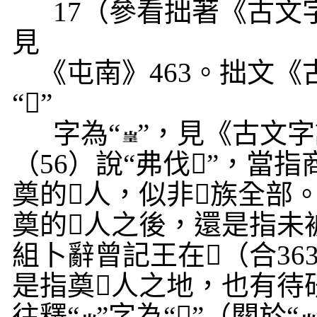
17
（參看拙著《古文
見
《屯南》
463
。拙文《
“
𡵂
”
字為“
”，見《古文
（
56
）說“弗伐
𡵂
”，當指
奠的
𡵂
人，似非
𡵂
族全部。
奠的
𡵂
人之後，還是指未
組卜辭曾記王在
𡵂
（合
36
是指奠
𡵂
人之地，也有待
往釋“
”字為“
𡵂
”（關於“