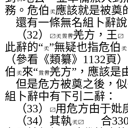
務。危伯
應該就是被奠
還有一條無名組卜辭說
（
32
）
羌方，王
此辭的“
”無疑也指危伯
（參看《類纂》
1132
頁）
伯
來“
羌方”，應該是
但是危方被奠之後，似
組卜辭中有下引二辭：
（
33
）
用危方甶
于
妣
（
34
）其執
合
33