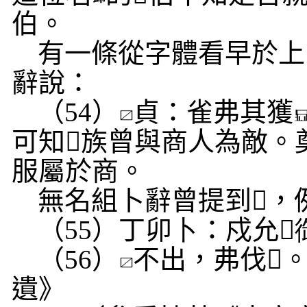
伯。
有一條從字體看早於上
辭說：
（
54
）
貞：雀弗其獲
可知
𡵂
族曾與商人為敵。
服屬於商。
無名組卜辭曾提到
𡵂
，
（
55
）丁卯
卜
：戍允
𡵂
（
56
）
不出，弗伐
𡵂
遺》