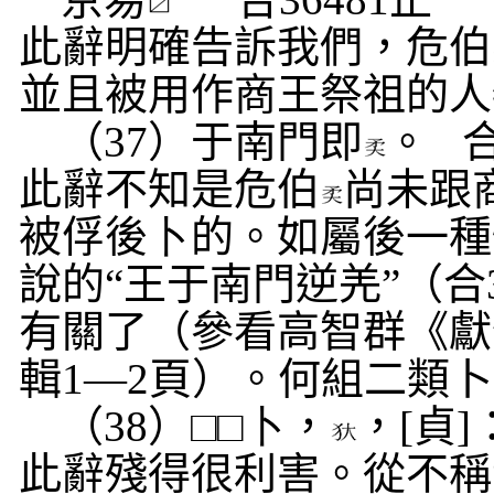
此辭明確告訴我們，危伯
並且被用作商王祭祖的人
（
37
）于南門即
。
此辭不知是危伯
尚未跟
被俘後
卜
的。如屬後一種
說的“王于南門逆羌”（合
有關了（參看高智群《獻
輯
1
—
2
頁）。何組二類卜
（
38
）□□
卜
，
，
[
貞
]
此辭殘得很利害。從不稱