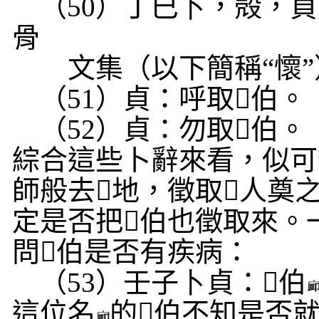
（
50
）丁巳
卜
，殻，貞
骨
文集（以下簡稱“懷”
（
51
）貞：呼取
𡵂
伯。
（
52
）貞：勿取
𡵂
伯。
綜合這些卜辭來看，似可
師般去
𡵂
地，徵取
𡵂
人奠
定是否把
𡵂
伯也徵取來。
問
𡵂
伯是否有疾病：
（
53
）壬子
卜
貞：
𡵂
伯
這位名
的
𡵂
伯不知是否