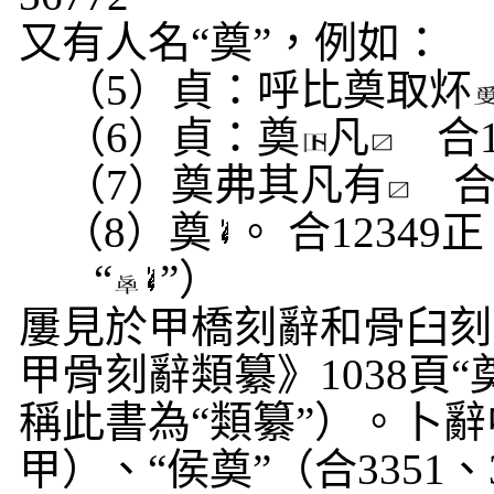
又有人名“奠”，例如：
（
5
）貞：呼比奠取炋
（
6
）貞：奠
凡
合
（
7
）奠弗其凡有
（
8
）奠
。
合
12349
正
“
”）
屢見於甲橋刻辭和骨臼刻
甲骨刻辭類纂》
1038
頁“
稱此書為“類纂”）。卜辭
甲）、“侯奠”（合
3351
、