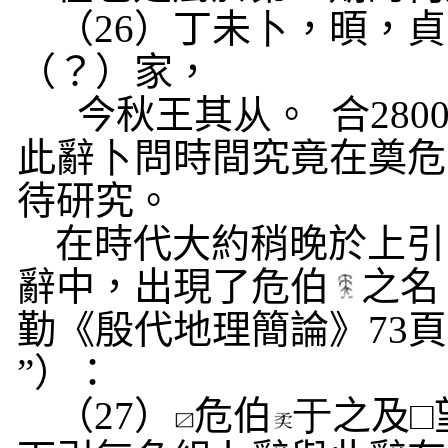
（
26
）丁未
卜
，暊，貞
（？）家，
今秋王其
从
。
合
280
此辭
卜
問時間究竟在奠危
待研究。
在時代大約稍晚於上引
辭中，出現了危伯
之名
勤《殷代地理簡論》
73
頁
”）：
（
27
）
危伯
于
之及□