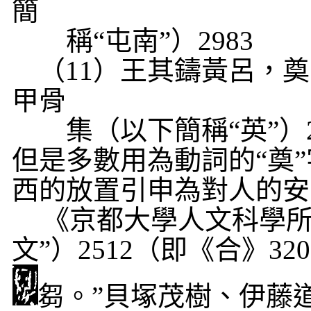
簡
稱“屯南”）
2983
（
11
）王其鑄黃呂，奠
甲骨
集（以下簡稱“英”）
但是多數用為動詞的“奠
西的放置引申為對人的安
《京都大學人文科學所
文”）
2512
（即《合》
320
芻。”貝塚茂樹、伊藤