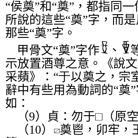
“侯奠”和“奠”，都指同
所說的這些“奠”字，而
那些“奠”字。
甲骨文“奠”字作
、
示放置酒尊之意。《說文》
采蘋》：“
于
以奠之，宗室
辭中有些用為動詞的“奠
如：
（
9
）貞：勿于□（原
（
10
）
奠鬯，卯牢，