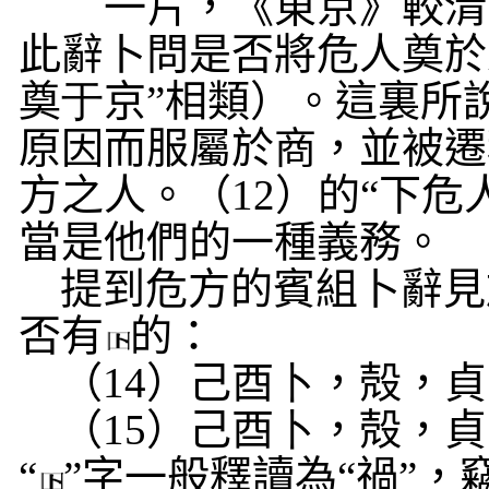
一片，《東京》較清
此辭卜問是否將危人奠於
奠
于
京”相類）。這裏所
原因而服屬於商，並被遷
方之人。（
12
）的“下危
當是他們的一種義務。
提到危方的賓組卜辭見
否有
的：
（
14
）己酉
卜
，殻，貞
（
15
）己酉
卜
，殻，貞
“
”字一般釋讀為“禍”，