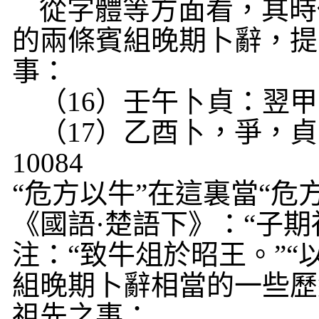
從字體等方面看，其時
的兩條賓組晚期卜辭，提
事：
（
16
）壬午
卜
貞：翌甲
（
17
）乙酉
卜
，爭，貞
10084
“危方以牛”在這裏當“危方
《國語·楚語下》：“子
注：“致牛俎於昭王。”“
組晚期卜辭相當的一些
歷
祖先之事：