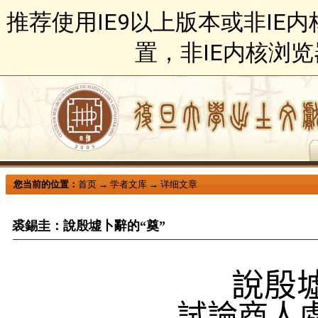
推荐使用IE9以上版本或非IE
置，非IE内核浏
您当前的位置：
首页
→
学者文库
→
详细文章
裘錫圭：說殷墟卜辭的“奠”
說殷墟
——試論商人