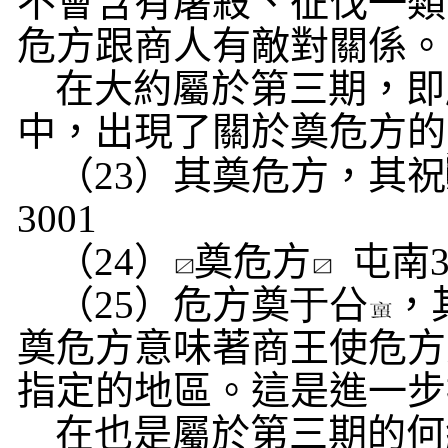
不會含有屠殺、征伐一類
危方跟商人有敵對關係。
在大約屬於第三期，即
中，出現了關於奠危方的
（
23
）其奠危方，其祝
3001
（
24
）
奠危方
屯南
（
25
）危方奠
于
㕣
，
奠危方意味著商王使危方
指定的地區。這是進一步
在也是屬於第三期的何