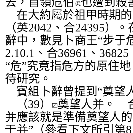
去，首領危伯
也遭到殺
在大約屬於祖甲時期的
（英
2042
、合
24395
）。
辭中，數見卜商王“步于
2.10.1
、合
36961
、
36825
“危”究竟指危方的原住
待研究。
賓組卜辭曾提到“奠望
（
39
）
奠望人
并
。
并
應該就是準備奠望人的
于并
”（參看下文所引第
8