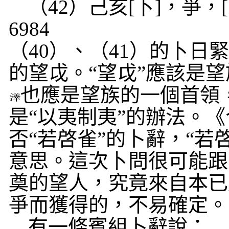
（
42
）己亥
[
卜
]
，爭，
[
6984
（
40
）、（
41
）的
卜
日
的望戉。“望戉”應該是
也應是望族的一個首領
是“以夷制夷”的辦法。《
否“若啓雀”的卜辭，“若
意思。這次
卜
問很可能跟
奠的望人，究竟來自本已
爭而獲得的，不易確定。
有一條賓組卜辭說：