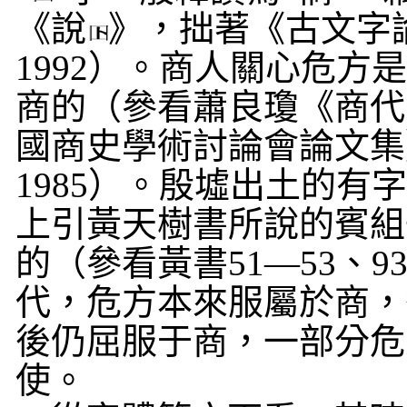
《說
》，拙著《古文字
1992
）。商人關心危方
商的（參看蕭良瓊《商代
國商史學術討論會論文集
1985
）。殷墟出土的有
上引黃天樹書所說的賓組
的（參看黃書
51
—
53
、
9
代，危方本來服屬於商，
後仍屈服于商，一部分危
使。