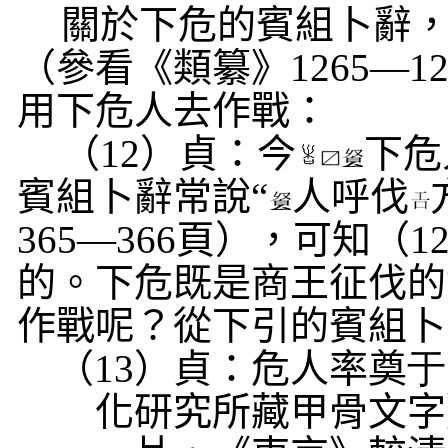
關於下危的賓組卜辭
（參看《類纂》
1265
—
1
用下危人去作戰：
（
12
）貞：今
下危
賓組卜辭常說“
人呼伐
365
—
366
頁），可知（
1
的。下危既是商王征伐的
作戰呢？從下引的賓組卜
（
13
）貞：危人率奠
于
化研究所藏甲骨文字