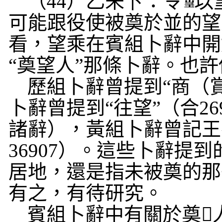
（
44
）乙未
卜
：令
以
可能跟役使被奠於並的望
看，望乘在賓組卜辭中開
“奠望人”那條卜辭。也
歷組卜辭曾提到“商（
卜辭曾提到“往望
”
（合
26
諸辭），黃組卜辭曾記王
36907
）。這些卜辭提到
居地，還是指未被奠的那
有之，有待研究。
賓組卜辭中有關於奠
𡵂