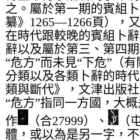
之。屬於第一期的賓組卜
纂》
1265
—
1266
頁），又
在時代跟較晚的賓組卜辭
辭以及屬於第三、第四期
“危方”而未見“下危”（
分類以及各類卜辭的時代
類與斷代》，文津出版社
“危方”指同一方國，大概
作
（合
27999
）、
（
體，或以為是另一字，不