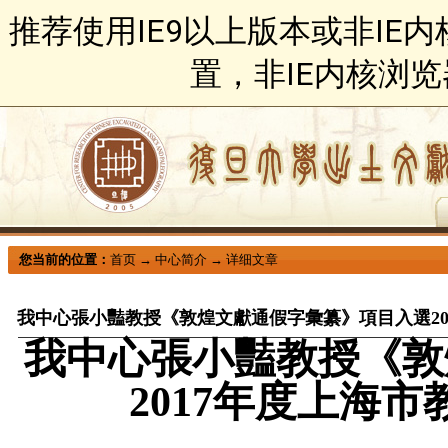
推荐使用IE9以上版本或非IE
置，非IE内核浏
您当前的位置：
首页
→
中心简介
→
详细文章
我中心張小豔教授《敦煌文獻通假字彙纂》項目入選20
我中心張小豔教授《敦
2017
年度上海市