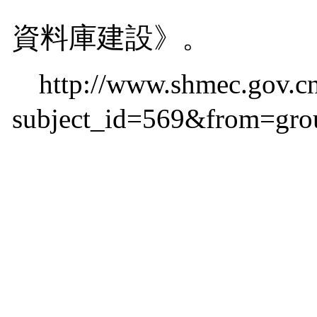
資料庫建設》。
http://www.shmec.gov.c
subject_id=569&from=gro