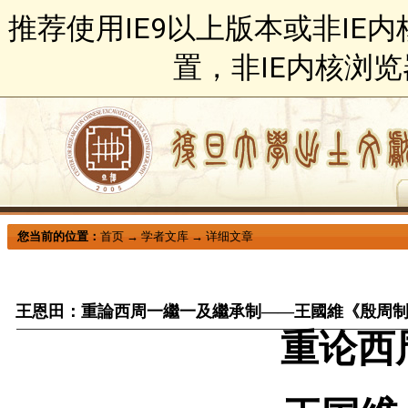
推荐使用IE9以上版本或非IE
置，非IE内核浏
您当前的位置：
首页
→
学者文库
→
详细文章
王恩田：重論西周一繼一及繼承制——王國維《殷周
重论西