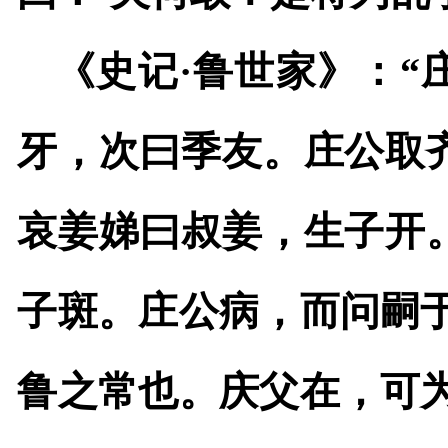
《史记·鲁世家》：“
牙，次曰季友。庄公取
哀姜娣曰叔姜，生子开
子斑。庄公病，而问嗣
鲁之常也。庆父在，可