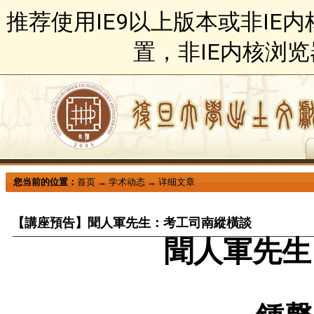
推荐使用IE9以上版本或非IE
置，非IE内核浏
您当前的位置：
首页
→
学术动态
→
详细文章
【講座預告】聞人軍先生：考工司南縱橫談
聞人軍先生