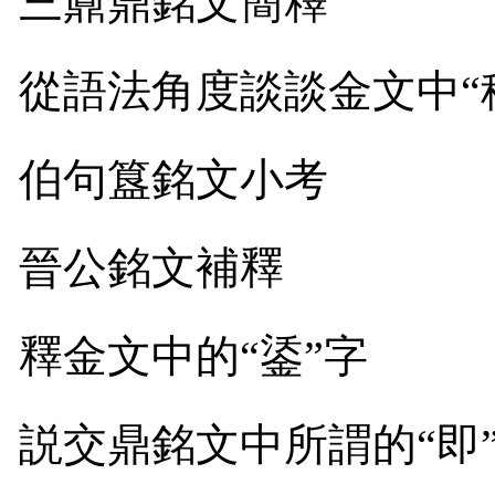
三鼒鼎銘文簡釋
從語法角度談談金文中“
伯句簋銘文小考
晉公銘文補釋
釋金文中的“鋈”字
説交鼎銘文中所謂的“即