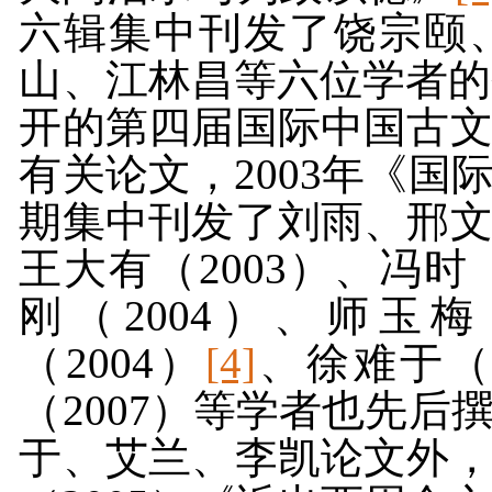
六辑集中刊发了饶宗颐
山、江林昌等六位学者的
开的第四届国际中国古
有关论文，
2003
年《国
期集中刊发了刘雨、邢
王大有（
2003
）、冯时
刚（
2004
）、师玉梅
（
2004
）
[4]
、徐难于
（
2007
）等学者也先后
于、艾兰、李凯论文外