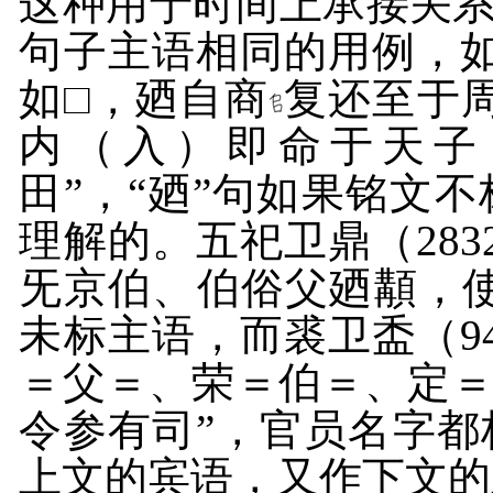
这种用于时间上承接关系
句子主语相同的用例，
如□，廼自商
复还至于
内（入）即命于天子
田”，“廼”句如果铭文
理解的。五祀卫鼎（
283
旡京伯、伯俗父廼顜，使
未标主语，而裘卫盉（
9
＝父＝、荣＝伯＝、定
令参有司”，官员名字
上文的宾语，又作下文的