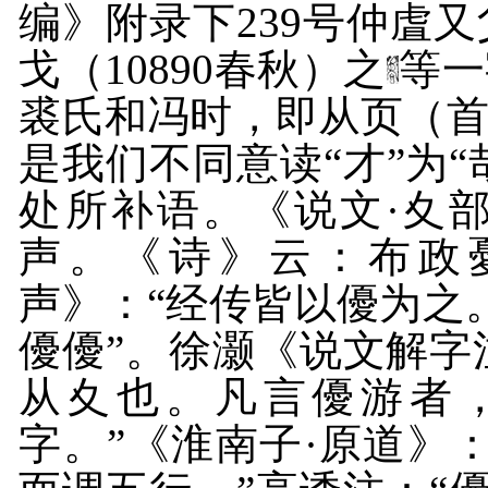
编》附录下
239
号仲虘又
戈（
10890
春秋）之
等一
裘氏和冯时，即从页（
是我们不同意读“才”为“
处所补语。《说文·夊
声。《诗》云：布政
声》：“经传皆以優为之。
優優”。徐灏《说文解字
从夊也。凡言優游者
字。”《淮南子·原道》