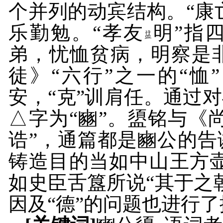
个并列的动宾结构。“康
乐勤勉。“孝友
明”指
弟，忧恤贫病，明察是非
徒》“六行”之一的“恤”
安，“克”训肩任。通过
△字为“豳”。盨铭与《
诰”，通篇都是豳公的
铸造目的当如中山王方壶
如史臣舌簋所说“其于之
因及“德”的问题也进行