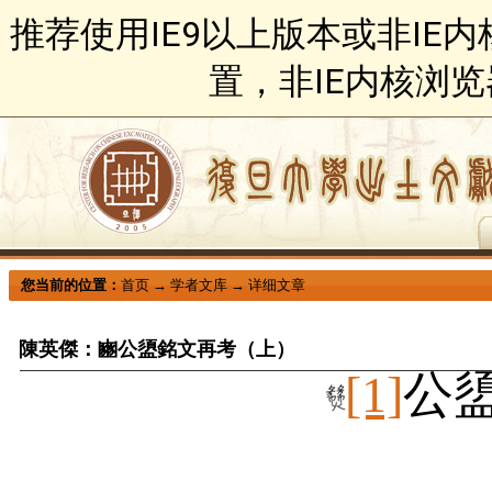
推荐使用IE9以上版本或非IE
置，非IE内核浏
您当前的位置：
首页
→
学者文库
→
详细文章
陳英傑：豳公盨銘文再考（上）
[1]
公