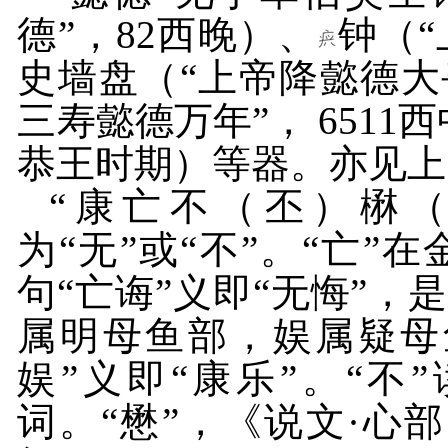
德”，
82
西晚）、
钟（“
史墙盘（“上帝降懿德大
三寿懿德万年”，
6511
西
恭王时期）等器。亦见上
“康亡不（丕）楙（
为“无”或“不”。“亡”
句“亡诲”义即“无悔”，
属明母鱼部，娱属疑母
娱”义即“康乐”。“不
词。“懋”，《说文·心部