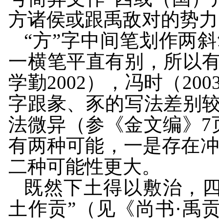
方诸侯或跟禹敌对的势力
“
方”字中间笔划作两斜
一横笔平直有别，所以有
学勤
2002
），冯时（
200
字跟彖、豕的写法差别较
法微异（参《金文编》
7
有两种可能，一是存在
二种可能性更大。
既然下土得以敷治，四
土作贡”（见《尚书·禹