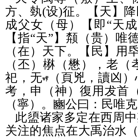
方、埶
(
设
)
征。【天】降
成父女（母）【即“天
【指“天”】颒（贵）唯
（在）天下。【民】用
（丕）楙（懋），老（
祀，无
（頁兇，讀凶）
考，申（神）復用犮首
（寧）。豳公曰：民唯克
此盨诸家多定在西周中
关注的焦点在大禹治水（