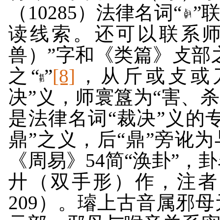
（
10285
）法律名词“
”
读线索。还可以联系
兽）”字和《类篇》攴部
之“
”
[8]
，从斤或攴或
决”义，师寰簋为“害、杀
是法律名词“裁决”义的
鼎”之义，后“鼎”旁讹
《周易》
54
简“涣卦”，卦
廾（双手形）作，注者
209
）。璿上古音属邪母