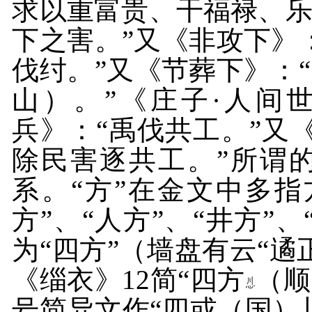
求以重富贵、干福禄、
下之害。”又《非攻下》
伐纣。”又《节葬下》：
山）。”《庄子·人间
兵》：“禹伐共工。”又
除民害逐共工。”所谓
系。“方”在金文中多指
方”、“人方”、“井方”
为“四方”（墙盘有云“
《缁衣》
12
简“四方
（顺
号简异文作“四或（国）