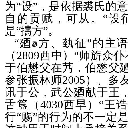
为“设”，是依据裘氏的
自的贡赋，可从。“设
是“擣方”。
“廼
方、埶征”的主语
（
2809
西中）“师旂众
于伯懋父在艿，伯懋父
参张振林师
2005
）、多
讯于公，武公廼献于王
舌簋（
4030
西早）“王
行“赐”的行为的不一定是