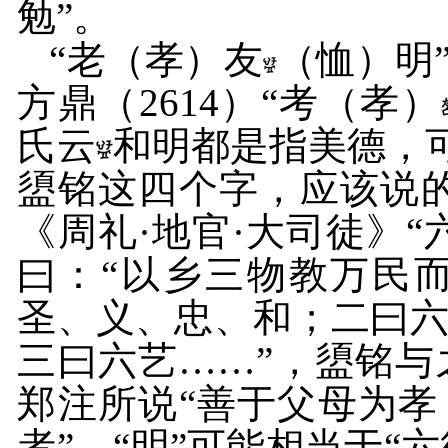
勉”。
“老（孝）友
（恤）明”
方鼎（
2614
）“考（孝）
氏云
和明都是指美德，可
盨铭这四个字，应该说的
《周礼·地官·大司徒》“
曰：“以乡三物教万民
圣、义、忠、和；二曰
三曰六艺……”，盨铭
郑注所说“善于父母为孝
者”，“明”可能相当于“六