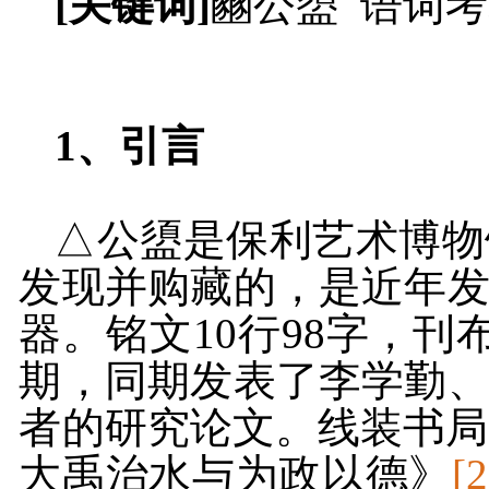
[
关键词
]
豳公盨 语词考
1、
引言
△公盨是保利艺术博物
发现并购藏的，是近年
器。铭文
10
行
98
字，刊
期，同期发表了李学勤
者的研究论文。线装书局
大禹治水与为政以德》
[2