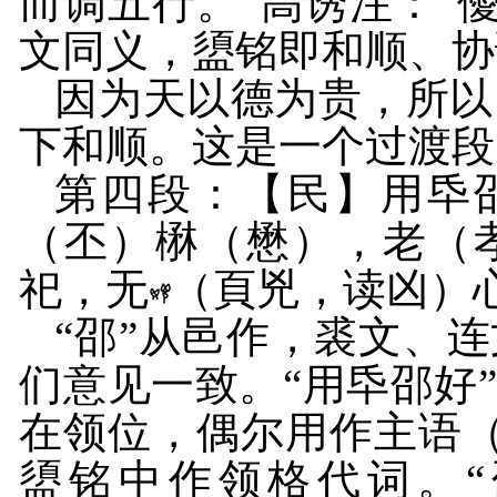
而调五行。”高诱注：“
文同义，盨铭即和顺、协
因为天以德为贵，所以
下和顺。这是一个过渡段，
第四段：【民】用氒
（丕）楙（懋），老（
祀，无
（頁兇，读凶）
“邵”从邑作，裘文、
们意见一致。“用氒邵好
在领位，偶尔用作主语
盨铭中作领格代词。“