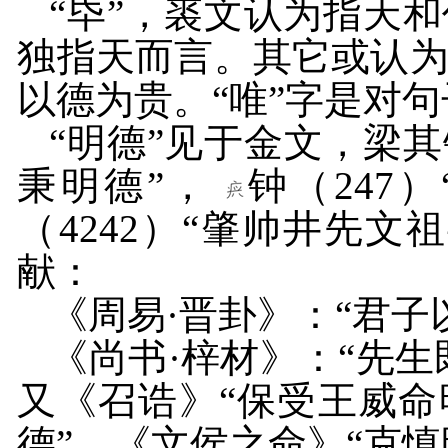
“氒”，裘文认为指天
独指天而言。其它或认
以德为贵。“唯”字是对
“明德”见于金文，梁
秉明德”，
钟（
247
）
（
4242
）“肇帅井先文
献：
《周易·晋卦》：“君子
《尚书·梓材》：“先生
又《召诰》“保受王威命
德”，《文侯之命》“克慎