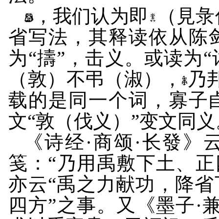
，我们认为即
（見彔
省写法，其释读依从陈
为“擣”，击义。或读为“
（敦）不弔（淑），
乃邦
载的是同一个词，寡子
文“敦（伐义）”变文同义
《诗经·商颂·长發》
笺：“乃用禹敷下土、正
亦云“禹之力献功，降省
四方”之事。又《墨子·