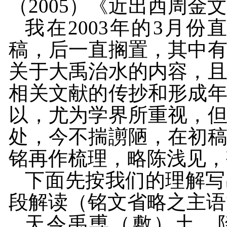
（
2005
）《近出西周金
我在
2003
年的
3
月份
稿，后一直搁置，其中
关于大禹治水的内容，
相关文献的传抄和形成
以，尤为学界所重视，
处，今不揣謭陋，在初
铭再作梳理，略陈浅见，
下面先按我们的理解写
段解读（铭文省略之主语
天令禹尃（敷）土、