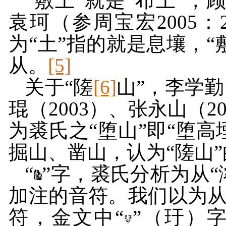
“敷土”就是“布土”，
袁珂（参周宝宏
2005
：
为“土”指的就是息壤，
从。
[5]
关于“隓
[6]
山”，李学勤
琨（
2003
）、张永山（
2
为裘氏之“堕山”即“堕高
掘山、凿山，认为“隓山”
“
”字，裘氏分析为从“
加注的音符。我们以为从
符，金文中“
”（玗）