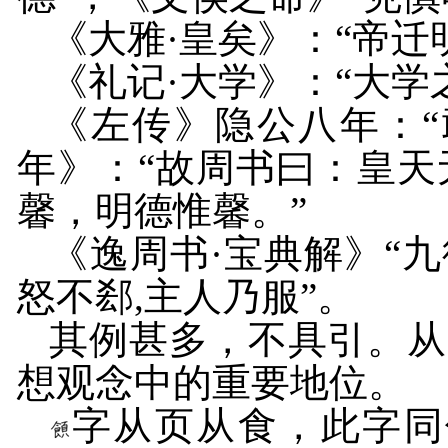
《大雅·皇矣》：“帝迁
《礼记·大学》：“大学
《左传》隐公八年：“
年》：“故周书曰：皇
馨，明德惟馨。”
《逸周书·宝典解》“
怒不郄
,
主人乃服”。
其例甚多，不具引。从
想观念中的重要地位。
字从页从食，此字同