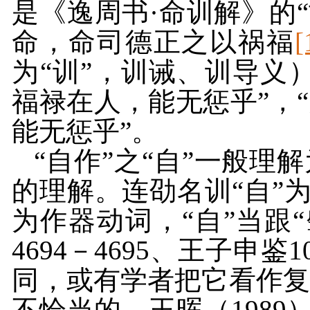
是《逸周书·命训解》的
命，命司德正之以祸福
[
为“训”，训诫、训导义
福禄在人，能无惩乎”，
能无惩乎”。
“自作”之“自”一般
的理解。连劭名训“自”为
为作器动词，“自”当跟“
4694
－
4695
、王子申鉴
1
同，或有学者把它看作复
不恰当的。王晖（
1989