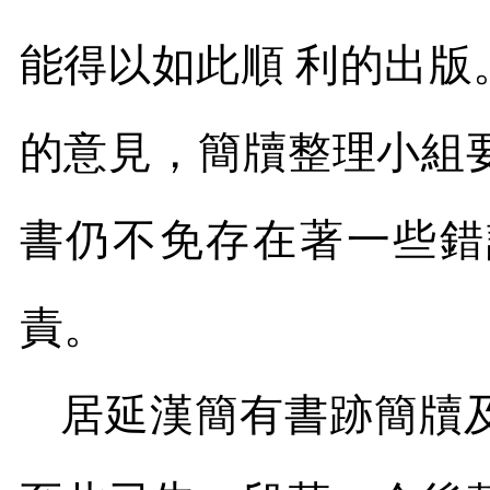
能得以如此順 利的出
的意見，簡牘整理小組
書仍不免存在著一些錯
責。
居延漢簡有書跡簡牘