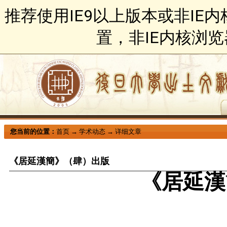
推荐使用IE9以上版本或非IE
置，非IE内核浏
您当前的位置：
首页
→
学术动态
→
详细文章
《居延漢簡》（肆）出版
《居延漢