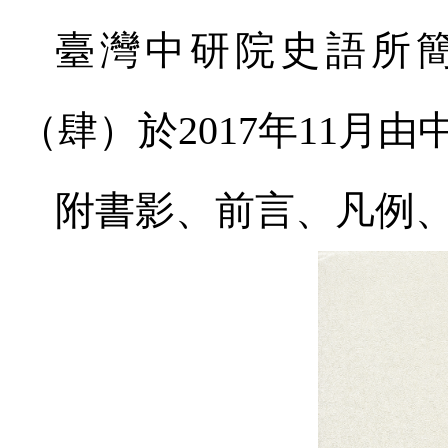
臺灣中研院史語所
（肆）於
2017
年
11
月由
附
書影、前言、凡例