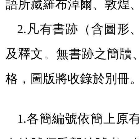
語所藏羅布淖爾、敦煌
2.
凡有書跡（含圖形
及釋文。無書跡之簡牘
格，圖版將收錄於別冊
1.
各簡編號依簡上原