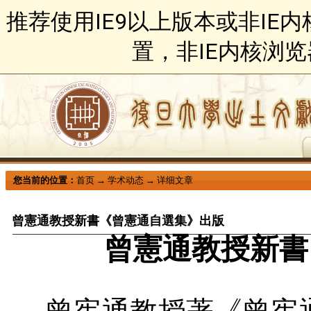
推荐使用IE9以上版本或非IE
置，非IE内核浏
您当前的位置：
首页
→
学术动态
→
详细文章
曾憲通教授新書《曾憲通自選集》出版
曾憲通教授新書