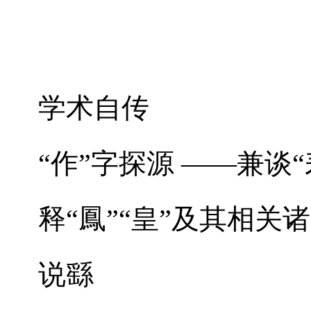
学术自传
“作”字探源 ——兼谈
释“鳳”“皇”及其相关
说繇