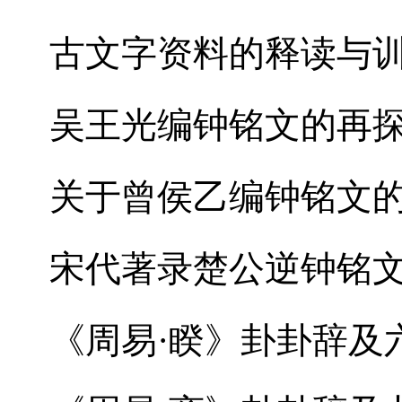
古文字资料的释读与
吴王光编钟铭文的再
关于曾侯乙编钟铭文
宋代著录楚公逆钟铭
《周易·睽》卦卦辞及