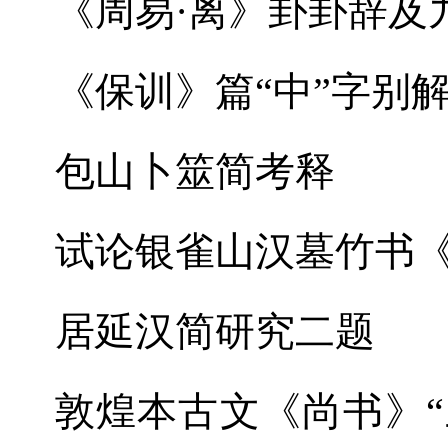
《周易·离》卦卦辞及
《保训》篇“中”字别
包山卜筮简考释
试论银雀山汉墓竹书
居延汉简研究二题
敦煌本古文《尚书》“