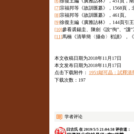
[6]
徐復主編《廣雅詁林》，
451
頁，南
[7]
宗福邦等《故訓匯纂》，
1568
頁，
[8]
宗福邦等《故訓匯纂》，
461
頁。
[9]
徐復主編《廣雅詁林》，
144
頁引王
[10]
參看裘錫圭、陳劍《說“徇”、“
[11]
馬楠《清華簡〈攝命〉初讀》，《
本文收稿日期为2018年11月17日
本文发布日期为2018年11月17日
点击下载附件：
1951鄔可晶：試釋清華
下载次数：197
学者评论
曰古氏
在 2019/5/5 21:04:58 评价道：