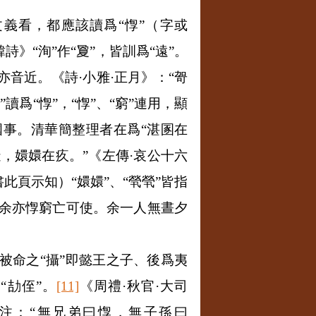
文義看，都應該讀爲“惸”（字或
詩》“洵”作“夐”，皆訓爲“遠”。
”亦音近。《詩·小雅·正月》：“哿
讀爲“惸”，“惸”、“窮”連用，顯
國事。清華簡整理者在爲“湛圂在
造，嬛嬛在疚。”《左傳·哀公十六
頁示知）“嬛嬛”、“煢煢”皆指
“余亦惸窮亡可使。余一人無晝夕
被命之“攝”即懿王之子、後爲夷
“劼侄”。
[11]
《周禮·秋官·大司
注：“無兄弟曰惸，無子孫曰