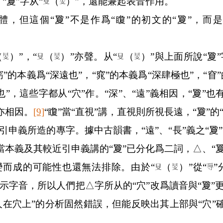
“夐”字从“
（
）”，還能兼起表音作用。
體，但這個“夐”不是作爲“矎”的初文的“夐”，而
（
）”，“
（
）”亦聲。从“
（
）”與上面所說“夐”
”的本義爲“深遠也”，“窕”的本義爲“深肆極也”，“窅”
”，這些字都从“穴”作。“深”、“遠”義相因，“夐”也有
義亦相因。
[9]
“矎”當“直視”講，直視則所視長遠，“夐”的“
引申義所造的專字。據中古韻書，“遠”、“長”義之“
”與當本義及其較近引申義講的“夐”已分化爲二詞，△、
變而成的可能性也還無法排除。由於“
（
）”從“
示字音，所以人們把△字所从的“穴”改爲讀音與“夐”
从人在穴上”的分析固然錯誤，但能反映出其上部與“穴”確