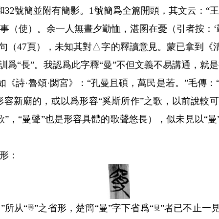
和
32
號簡並附有簡影。
1
號簡爲全篇開頭，其文云：“
事（使）。余一人無晝夕勤恤，湛圂在憂（引者按：‘
句（
47
頁），未知其對△字的釋讀意見。蒙已拿到《
訓爲“長”。我認爲此字釋“曼”不但文義不易講通，就
，如《詩·魯頌·閟宮》：“孔曼且碩，萬民是若。”毛傳：
是形容新廟的，或以爲形容“奚斯所作”之歌，以前說較可
”，“曼聲”也是形容具體的歌聲悠長），似未見以“曼”
形：
”所从“
”之省形，楚簡“曼”字下省爲“
”者已不止一見