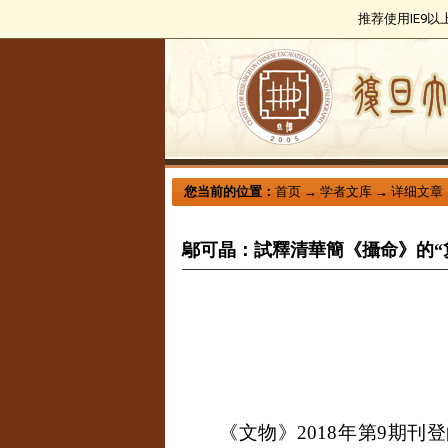
推荐使用IE9
您当前的位置：
首页
→
学者文库
→
详细文章
鄔可晶：試釋清華簡《攝命》的“
《文物》
2018
年第
9
期刊登