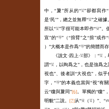
中，“夐”所从的“
”卻都寫作“
是‘民’”，總之並無釋“
”之確據
所以“
”字很可能本即作“
”。
宣”的“
”（“揎臂”之“揎”或作“
）”大概本是作爲“
”的簡體而存
《說文·四上·
部》：“
，
謂“
，以眴爲之”，也是強爲之
視也”、後者訓“大視也”，似乎
字，“
”的本義也當與“視”有
云“矎與夐同”
[6]
。單獨的“矎”
明貌”二說。
[7]
从“
（
）”、“