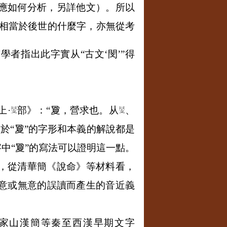
字應如何分析，另詳他文）。所以
△相當於後世的什麼字，亦無從考
學者指出此字實从“古文‘閔’”得
上·
部》：“夐，營求也。从
、
於“夐”的字形和本義的解說都是
字中“夐”的寫法可以證明這一點。
”，從清華簡《說命》等材料看，
有意或無意的誤讀而產生的音近義
張家山漢簡等秦至西漢早期文字