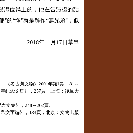
死後繼位爲王的，他在告誡攝的話
”的“惸”就是解作“無兄弟”，似
2018
年
11
月
17
日草畢
》，《考古與文物》
2001
年第
1
期，
81
～
週年紀念文集》，
257
頁，上海：復旦大
紀念文集》，
248
～
262
頁。
簡帛文字編》，
133
頁，北京：文物出版