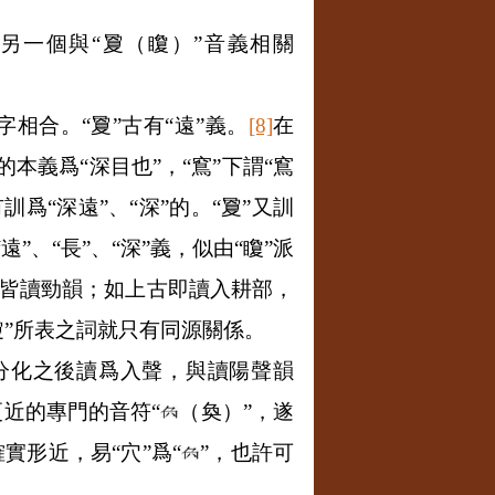
是另一個與“夐（矎）”音義相關
字相合。“夐”古有“遠”義。
[8]
在
的本義爲“深目也”，“窵”下謂“窵
訓爲“深遠”、“深”的。“夐”又訓
遠”、“長”、“深”義，似由“矎”派
夐”皆讀勁韻；如上古即讀入耕部，
“夐”所表之詞就只有同源關係。
”分化之後讀爲入聲，與讀陽聲韻
更近的專門的音符“
（奐）”，遂
實形近，易“穴”爲“
”，也許可