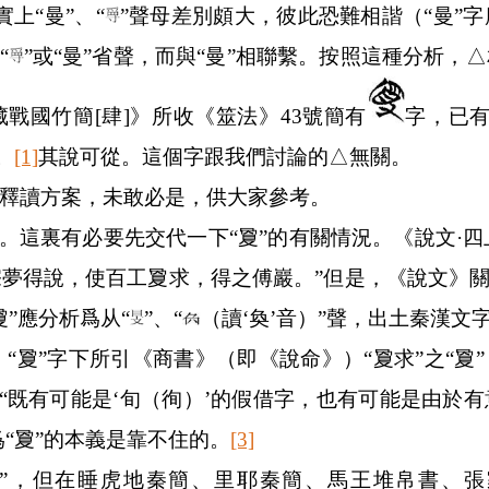
實上“曼”、“
”聲母差別頗大，彼此恐難相諧（“曼”
“
”或“曼”省聲，而與“曼”相聯繫。按照這種分析，
藏戰國竹簡
[
肆
]
》所收《筮法》
43
號簡有
字，已有
。
[1]
其說可從。這個字跟我們討論的△無關。
釋讀方案，未敢必是，供大家參考。
。這裏有必要先交代一下“夐”的有關情況。《說文·四
夢得說，使百工夐求，得之傅巖。”但是，《說文》關
”應分析爲从“
”、“
（讀‘奐’音）”聲，出土秦漢文
“夐”字下所引《商書》（即《說命》）“夐求”之“夐
夐”“既有可能是‘旬（徇）’的假借字，也有可能是由於
爲“夐”的本義是靠不住的。
[3]
”，但在睡虎地秦簡、里耶秦簡、馬王堆帛書、