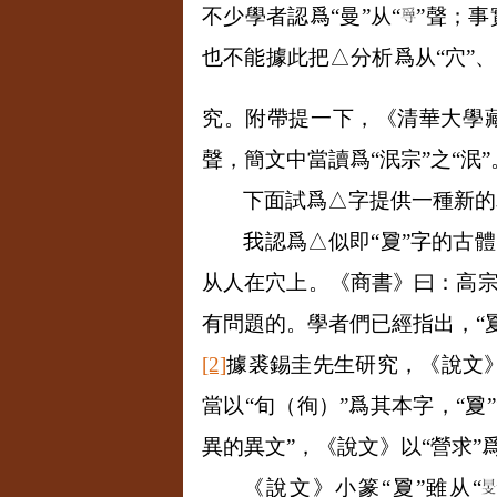
不少學者認爲“曼”从“
”聲；事
也不能據此把△分析爲从“穴”、
究。附帶提一下，《清華大學
聲，簡文中當讀爲“泯宗”之“泯”
下面試爲△字提供一種新的
我認爲△似即“夐”字的古體
从人在穴上。《商書》曰：高宗
有問題的。學者們已經指出，“夐
[2]
據裘錫圭先生研究，《說文》
當以“旬（徇）”爲其本字，“
異的異文”，《說文》以“營求”
《說文》小篆“夐”雖从“