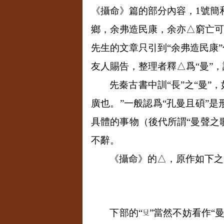
《攝命》篇的部分內容，
1
號簡
鄉，余弗造民康，余亦△窮亡可
先生的文章只引到“余弗造民康”
友人賜告，整理者釋△爲“曼”，
先秦古書中訓“長”之“曼”
廣也。”一般認爲“孔曼且碩”
具體的事物（後代所謂“曼聲之歌
不辭。
《攝命》的△，原作如下之
下部的“
”當然不妨看作“曼