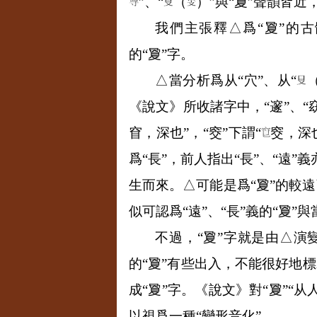
”、“
（
）”與“夐”聲韻皆近，
我們主張釋△爲“夐”的古
的“夐”字。
△當分析爲从“穴”、从“
《說文》所收諸字中，“邃”、“窈
窅，深也”，“窔”下謂“
窔，深也
爲“長”，前人指出“長”、“遠”
生而來。△可能是爲“夐”的較遠
似可認爲“遠”、“長”義的“夐
不過，“夐”字就是由△演
的“夐”有些出入，不能很好地標
成“夐”字。《說文》對“夐”“
以視爲一種“變形音化”。