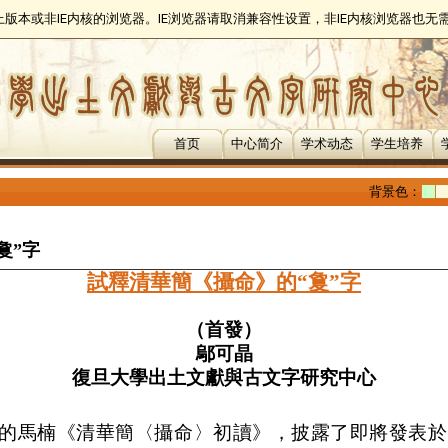
以上版本或非IE内核的浏览器。IE浏览器请取消兼容性设置，非IE内核浏览器也
首页
中心简介
学术动态
学生培养
背景色：
敻”字
試釋清華簡《攝命》的“敻”字
（首發）
鄔可晶
復旦大學出土文獻與古文字研究中心
的馬楠《清華簡〈攝命〉初讀》，披露了即將發表於