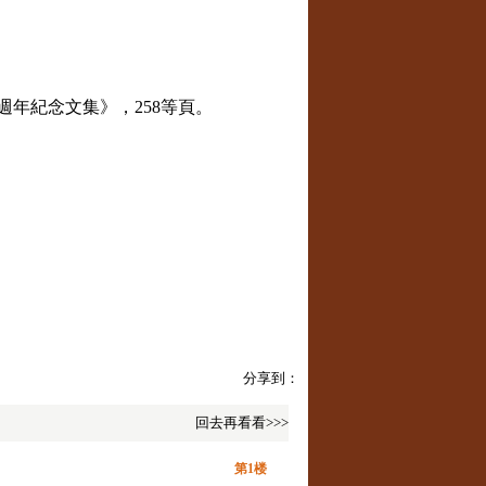
五週年紀念文集》，
258
等頁。
分享到：
回去再看看>>>
第1楼