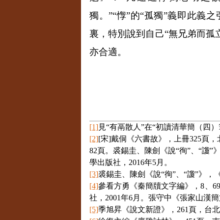
獨。”“惸”的“孤獨”義即此
裏，特別說到自己“無兄弟而孤立
亦合適。
[1]
見“有鬲散人”在“初讀清華簡（四）
[2]
[
宋
]
戴侗《六書故》，上冊
325
頁，
82
頁。裘錫圭、陳劍《說“徇”、“讂
學出版社，
2016
年
5
月。
[3]
裘錫圭、陳劍《說“徇”、“讂”》
[4]
參看方勇《秦簡牘文字編》，
8
、
6
社，
2001
年
6
月。張守中《張家山漢簡
[5]
季旭昇《說文新證》，
261
頁，台北