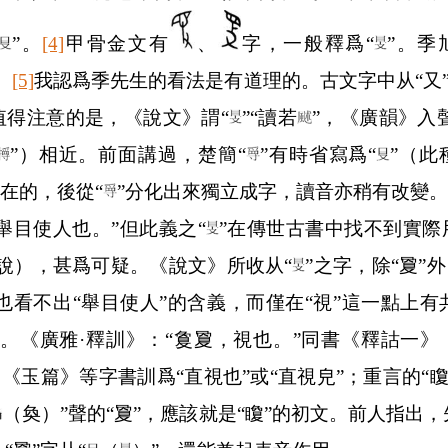
”。
[4]
甲骨金文有
、
字，一般釋爲“
”。季
。
[5]
我認爲季先生的看法是有道理的。古文字中从“又”
值得注意的是，《說文》謂“
”“讀若
”，《廣韻》入
”）相近。前面講過，楚簡“
”有時省寫爲“
”（此
在的，後從“
”分化出來獨立成字，讀音亦稍有改變。
舉目使人也。”但此義之“
”在傳世古書中找不到實際
說），甚爲可疑。《說文》所收从“
”之字，除“夐”外
也看不出“舉目使人”的含義，而僅在“視”這一點上有
關。《廣雅·釋訓》：“敻夐，視也。”同書《釋詁一》
，《玉篇》等字書訓爲“直視也”或“直視皃”；重言的“矎
（奐）”聲的“夐”，應該就是“矎”的初文。前人指出，