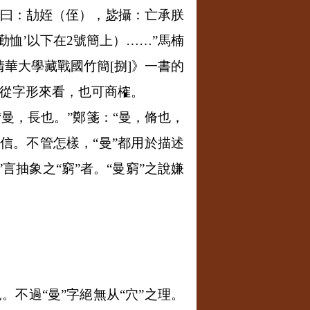
王曰：劼姪（侄），毖攝：亡承朕
勤恤’以下在
2
號簡上）……”馬楠
清華大學藏戰國竹簡
[
捌
]
》一書的
是從字形來看，也可商榷。
“曼，長也。”鄭箋：“曼，脩也，
信。不管怎樣，“曼”都用於描述
言抽象之“窮”者。“曼窮”之說嫌
。不過“曼”字絕無从“穴”之理。