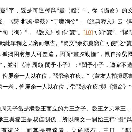
的“夐”字，還是可逕釋爲“夐（矎）”，從《攝命》的
旬”聲。《詩·邶風·擊鼓》“于嗟洵兮”，《經典釋文》云《韓
“旬（徇）”，《說文》引作“夐”。
[10]
可知“夐”、“惸
此單獨之民窮而無告。”簡文“余亦夐窮亡可使”之“夐”
孤獨困窮無人可差遣，因而“晝夕勤恤”，親自瘁勞
疚”，並引《詩·周頌·閔予小子》：“閔予小子，遭家不
，俾屏余一人以在位，煢煢余在疚。”（蒙友人拍攝原書此
憖遺一老，俾屏余一人以在位，煢煢余在疚”與《攝命》
周天子當是繼懿王而立的共王之子、懿王之弟孝王，
，孝王與燮正是叔侄關係，所以簡文一開始王稱“攝”爲
欲有復於上而其長弗達者，立於肺石，三日。”鄭