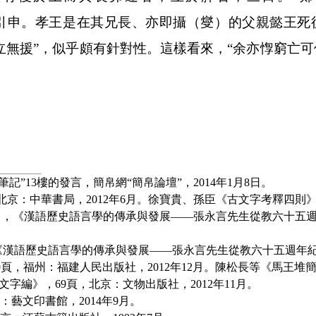
義之引申。孝王是在其兄長、亦即攝（燮）的父親懿王
無援”，似乎頗有針對性。這樣看來，“余亦惸窮亡可使
筆記”
13
樓的發言，簡帛網“簡帛論壇”，
2014
年
1
月
8
日。
北京：中華書局，
2012
年
6
月。徐寶貴、孫臣《古文字考釋四則
”》，《漢語歷史語言學的傳承與發展——張永言先生從教六十五
，《漢語歷史語言學的傳承與發展——張永言先生從教六十五週年
9
頁，福州：福建人民出版社，
2012
年
12
月。陳松長等《馬王堆
文字編》，
69
頁，北京：文物出版社，
2012
年
11
月。
：藝文印書館，
2014
年
9
月。