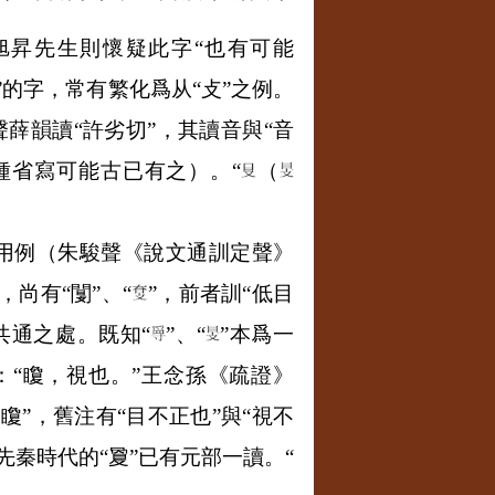
旭昇先生則懷疑此字“也有可能
的字，常有繁化爲从“攴”之例。
聲薛韻讀“許劣切”，其讀音與“音
種省寫可能古已有之）。“
（
用例（朱駿聲《說文通訓定聲》
，尚有“闅”、“
”，前者訓“低目
共通之處。既知“
”、“
”本爲一
：“矎，視也。”王念孫《疏證》
矎”，舊注有“目不正也”與“視不
先秦時代的“夐”已有元部一讀。“