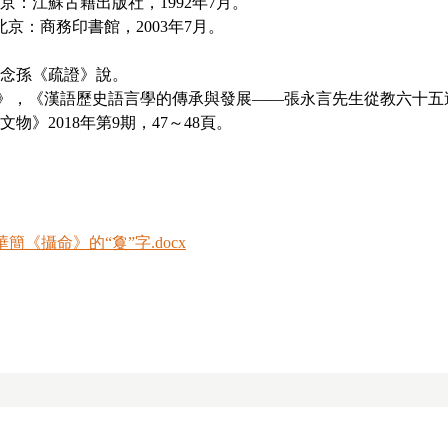
京：江蘇古籍出版社，
1992
年
7
月。
北京：商務印書館，
2003
年
7
月。
念孫《疏證》說。
讂”》，《漢語歷史語言學的傳承與發展——張永言先生從教六十
文物》
2018
年第
9
期，
47
～
48
頁。
簡《攝命》的“敻”字.docx