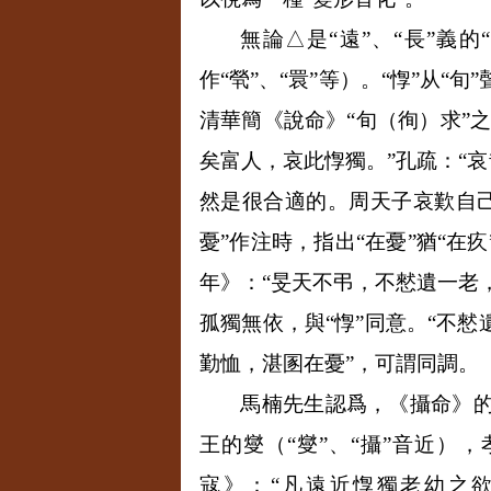
無論△是“遠”、“長”義
作“煢”、“睘”等）。“惸”从“
清華簡《說命》“旬（徇）求”之
矣富人，哀此惸獨。”孔疏：“哀哉
然是很合適的。周天子哀歎自己
憂”作注時，指出“在憂”猶“在
年》：“旻天不弔，不憖遺一老
孤獨無依，與“惸”同意。“不
勤恤，湛圂在憂”，可謂同調。
馬楠先生認爲，《攝命》的
王的燮（“燮”、“攝”音近）
寇》：“凡遠近惸獨老幼之