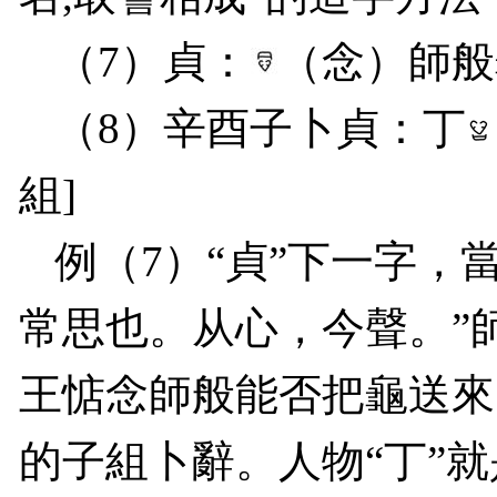
（
7
）貞：
（念）師般
（
8
）辛酉子卜貞：丁
組
]
例（
7
）“貞”下一字，當
常思也。从心，今聲。”
王惦念師般能否把龜送來
的子組卜辭。人物“丁”