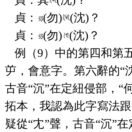
貞：
(
勿
)
(
沈
)
？
貞：
(
勿
)
(
沈
)
？
例（
9
）中的第四和第五
屰，會意字。第六辭的“沈
古音“沉”在定紐侵部，“
拓本，我認為此字寫法跟
疑從“冘”聲，古音“沉”