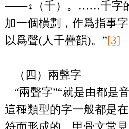
——
（千）。
……
千字
加一個橫劃，作爲指事字
以爲聲
(
人千疊韻
)
。”
[3]
（四）兩聲字
“兩聲字”“就是由都是
這種類型的字一般都是在
符而形成的。甲骨文常見