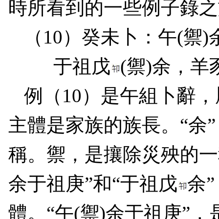
時所看到的一些例子錄之
（
10
）癸未卜：午
(
禦
)
于祖戊
(
禦
)
余，羊
例（
10
）是午組卜辭，
主體是家族的族長。“余
稱。禦，是攘除災殃的一
余于祖庚”和“于祖戊
余”
體。“午
(
禦
)
余于祖庚”，