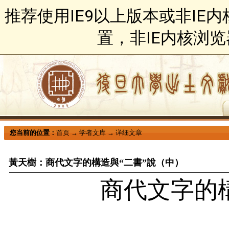
推荐使用IE9以上版本或非IE
置，非IE内核浏
您当前的位置：
首页
→
学者文库
→
详细文章
黃天樹：商代文字的構造與“二書”說（中）
商代文字的