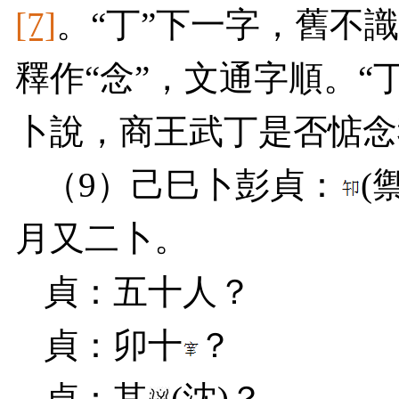
[7]
。“丁”下一字，舊不
釋作“念”，文通字順。“
卜說，商王武丁是否惦念
（
9
）己巳卜彭貞：
(
月又二卜。
貞：五十人？
貞：卯十
？
貞：其
(
沈
)
？