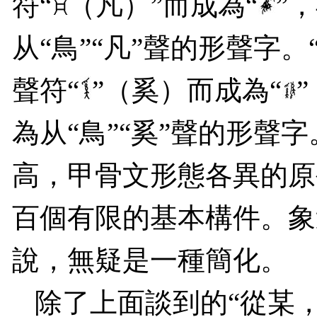
符
“
（凡）
”
而成為
“
”
，
从
“
鳥
”“
凡
”
聲的形聲字。
聲符
“
”
（奚）而成為
“
”
為从
“
鳥
”“
奚
”
聲的形聲字
高，甲骨文形態各異的原
百個有限的基本構件。象
說，無疑是一種簡化。
除了上面談到的“從某