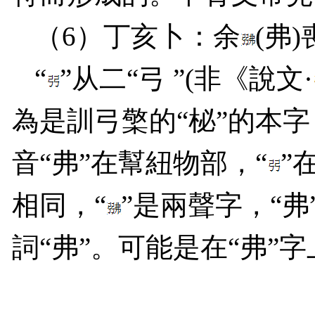
（
6
）丁亥卜：余
(
弗
)
“
”从二“弓 ”
(
非《說文·
為是訓弓檠的“柲”的本字
音“弗”在幫紐物部，“
”
相同，“
”是兩聲字，“弗
詞“弗”。可能是在“弗”字