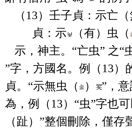
（
13
）壬子貞：示亡（
貞：示
（有）虫（
示，神主。“亡虫” 之“
”字，方國名。例（
13
）
貞。“示無虫（
）
”，意
為，例（
13
）“虫”字也
（趾）”整個刪除，僅存聲