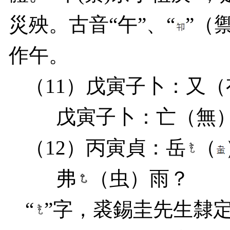
災殃。古音“午”、“
”（
作午。
（
11
）戊寅子卜：又（
戊寅子卜：亡（無
（
12
）丙寅貞：岳
（
弗
（虫）雨？
“
”字，裘錫圭先生隸定