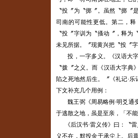
〝投〞为〝掷〞。虽然〝掷〞
司南的可能性更低。第二，释
〝投〞字训为〝搔动〞，释为
未见所据。〞现黄兴把〝投〞字
投，一字多义。《汉语大
〝拨〞之义。而《汉语大字典》
陷之死地然后生。〞《礼记·乐
下文补充几个用例：
魏王弼《周易略例·明爻通
于逃散之地，虽是至亲，「不能
《后汉书·雷义传》曰：〝
义不在，默投金于承尘上。后