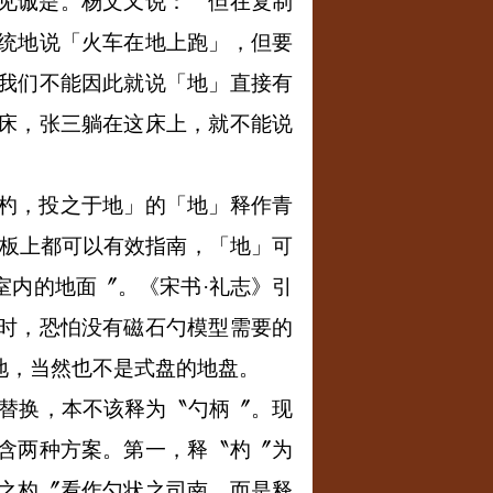
见诚是。杨文又说：〝但在复制
统地说「火车在地上跑」，但要
我们不能因此就说「地」直接有
床，张三躺在这床上，就不能说
杓，投之于地」的「地」释作青
板上都可以有效指南，「地」可
室内的地面〞。《宋书·礼志》引
时，恐怕没有磁石勺模型需要的
地，当然也不是式盘的地盘。
替换，本不该释为〝勺柄〞。现
含两种方案。第一，释〝杓〞为
之杓〞看作勺状之司南，而是释