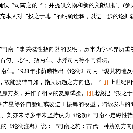
确认〝司南之酌〞；并提供文物和新的文献证据。
(
参
充本人对〝投之于地〞的明确诠释，以进一步的论据
〝司南〞事关磁性指向器的发明，历来为学术界所重
石勺、北斗、指南车、水浮司南等不同看法。
司南车。
1928
年张荫麟指出《论衡》司南〝观其构造及
，故能旋转自如，指其所趋之方向也。〞
[3]
上世纪四
复原方案，并作了相应的复原试验。
[4]
此说把〝投之于
潘吉星等各自验证或改进王振铎的模型，陆续发表的
正、刘亦未等多年来坚持认为《论衡》司南不是磁性
组的《论衡注释》说：〝司南之杓：古代一种辨别方向