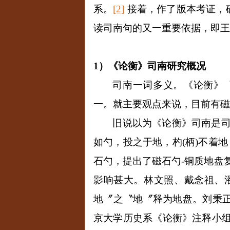
系。
[2]
接着，作了版本考证，
读司南句的又一重要依据，即王
1
）《论衡》司南研究概况
司南一词多义。《论衡》
一。就主要观点来说，目前有磁
旧说以为《论衡》司南是
如勺，投之于地，杓
(
柄
)
不着地
石勺，提出了磁石勺
-
铜质地盘
影响甚大。林文照、戴念祖、
地〞之〝地〞释为地盘。刘秉
京大学历史系《论衡》注释小