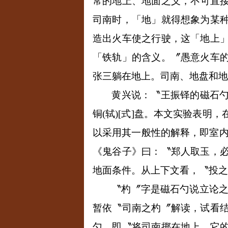
常的地上、地面之义，不可直
司南时，「地」就得想象为某
造出火车使之行驶，这「地上
「铁轨」的含义。〞愚意火车
张三躺在地上。司南、地盘和地
黄兴说：〝王振铎的磁石
铜
(
轼
)[
式
]
盘。本文实验表明，
以采用其一般性的解释，即室
《鬼谷子》曰：〝郑人取玉，
地面条件。从上下文看，〝投之
〝杓〞字是磁石勺说立论
暂依〝司南之杓〞解读，试看
勺，即〝将司南掷在地上，它