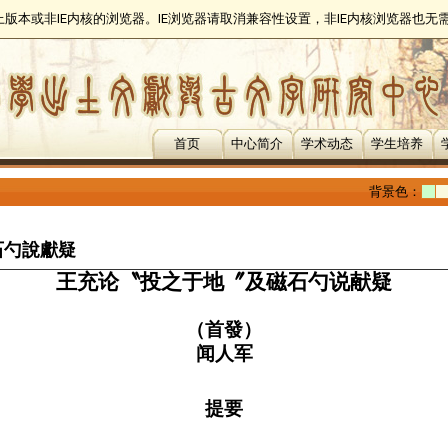
以上版本或非IE内核的浏览器。IE浏览器请取消兼容性设置，非IE内核浏览器也
首页
中心简介
学术动态
学生培养
背景色：
石勺說獻疑
王充论〝投之于地〞及磁石勺说献疑
（首發）
闻人军
提要