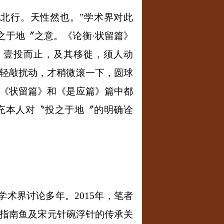
北行。天性然也。”学术界对此
之于地〞之意。《论衡·状留篇》
，壹投而止，及其移徙，须人动
轻敲扰动，才稍微滚一下，圆球
《状留篇》和《是应篇》篇中都
充本人对〝投之于地〞的明确诠
学术界讨论多年。
2015
年，笔者
指南鱼及宋元针碗浮针的传承关