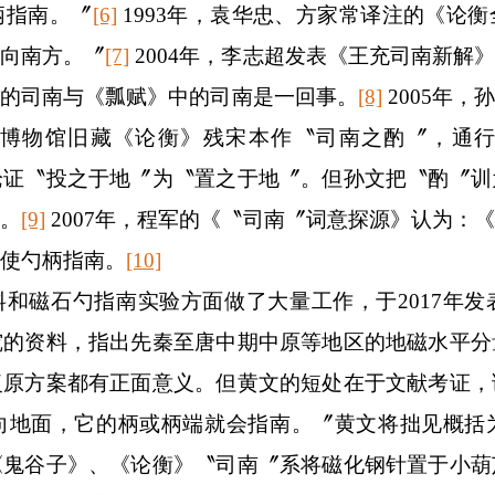
柄指南。〞
[6]
1993
年，袁华忠、方家常译注的《论衡
指向南方。〞
[7]
2004
年，李志超发表《王充司南新解》
充的司南与《瓢赋》中的司南是一回事。
[8]
2005
年，孙
博物馆旧藏《论衡》残宋本作〝司南之酌〞，通
论证〝投之于地〞为〝置之于地〞。但孙文把〝酌〞训
车。
[9]
2007
年，程军的《〝司南〞词意探源》认为：《
使勺柄指南。
[10]
料和磁石勺指南实验方面做了大量工作，于
2017
年发
究的资料，指出先秦至唐中期中原等地区的地磁水平分
复原方案都有正面意义。但黄文的短处在于文献考证，
向地面，它的柄或柄端就会指南。〞黄文将拙见概括
《鬼谷子》、《论衡》〝司南〞系将磁化钢针置于小葫