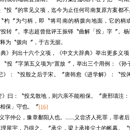
是〝投〞的常见义项，迄今为止任何司南复原方案都不
〝杓〞为勺柄，即〝将司南的柄拨向地面，它的柄
〝投转〞。李志超曾批评王振铎〝曲解「投」字〞。杨
释为〝拨向〞，于古无据。
字典》列出十六个义项，《中文大辞典》举出更多义项
〝投〞字第五义项为“置放〞，举出三个用例：《孙
记》：〝投殷之后于宋。〞唐韩愈《进学解》：〝投
变》曰：〝投戈散地，则六亲不能相保。〞唐邢璹注
相保」守也。〞
[16]
雷义字仲公，豫章鄱阳人也。
......
义尝济人死罪，罪者后
葺理屋宇，乃得之。〞承尘，梁上承接尘土的帐幕。〝