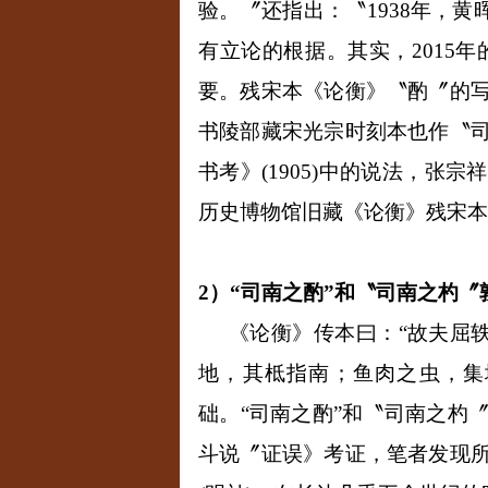
验。〞还指出：〝
1938
年，黄
有立论的根据。其实，
2015
年
要。残宋本《论衡》〝酌〞的
书陵部藏宋光宗时刻本也作〝
书考》
(1905)
中的说法，张宗祥
历史博物馆旧藏《论衡》残宋本
2
）“司南之酌”和〝司南之杓〞
《论衡》传本曰：“故夫屈
地，其柢指南；鱼肉之虫，集
础。“司南之酌”和〝司南之杓
斗说〞证误》考证，笔者发现