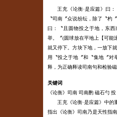
王充《论衡·是应篇》曰
〝司南〞众说纷纭，除了〝杓〞
曰：〝且圆物投之于地，东西
举。〞
(
圆球放在平地上【可能
就又停下。方块下地，一放下
用〝投之于地〞和〝集地〞对
释，为正确释读司南句和检验磁
关键词
《论衡》司南 司南酌 磁石勺 投
王充《论衡·是应篇》中的
指出《论衡》司南乃是天性指