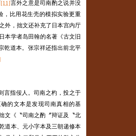
〞
[11]
言外之意是司南酌之说并没
验，比用花生壳的模拟实验更重
之外，拙文还补充了日本宫内厅
日本学者岛田翰的名著《古文旧
宗乾道本。张宗祥还指出前北平
]
则言指佞人。司南之杓，投之于
正确的文本是发现司南真相的基
过拙文《〝司南之酌〞辩证及〝北
乾道本、元小字本及三朝递修本