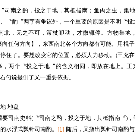
：〝司南之酌，投之于地，其柢指南；鱼肉之虫，集地
、〝酌〞两字有争议外，一个重要的原因是不明〝投
南北，无之不可，策杖叩动，才微辄停。方物集地
滚向任何方向】，东西南北各个方向都有可能。用棍子
就停住了。要想改变它的位置，必须人力移动。
)
王充在
举，两个〝投之于地〞的含义相同，即放在地上。王
石勺说提供了又一重要依据。
 地 地盘
重要司南史料
(
〝司南之酌，投之于地，其柢指南〞
)
，
南的水浮式瓢针司南酌。
[1]
随后，又指出瓢针司南酌与