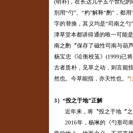
(
明补
)
，在长达几乎五个世纪的
別用“勺”、“杓”解释“酌”，都
字的替換，其义均是“司南之勺
津草堂本都讲得通的唯一可能是释
南之酌〞保存了磁性司南与葫
杨宝忠《论衡校笺》
(1999)
已将
古者质朴，见草之动，则言能
然也。今草能指，亦天性也。”
[
3
）“投之于地”正解
近年来，将〝投之于地〞之
2016
年，杨琳的《勺形司