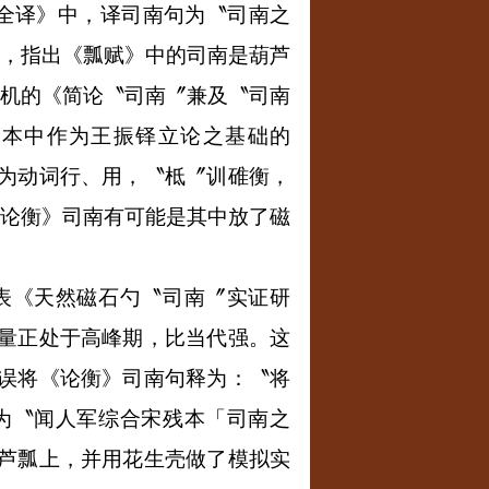
全译》中，译司南句为〝司南之
，指出《瓢赋》中的司南是葫芦
机的《简论〝司南〞兼及〝司南
行本中作为王振铎立论之基础的
为动词行、用，〝柢〞训碓衡，
论衡》司南有可能是其中放了磁
表《天然磁石勺〝司南〞实证研
量正处于高峰期，比当代强。这
误将《论衡》司南句释为：〝将
为〝闻人军综合宋残本「司南之
芦瓢上，并用花生壳做了模拟实