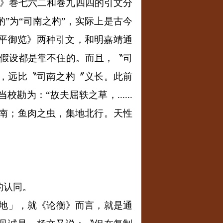
览》巻七六二和巻九四四的引文分
之酌”为“司南之杓”，实际上是古今
太平御览》两种引文，和明嘉靖通
各种假设都是靠不住的。而且，〝司
，远比〝司南之杓〞义长。此前
当校勘为：“故夫屈轶之草，
......
南；鱼肉之虫，集地北行。天性
的认同。
地」，就《论衡》而言，就是通