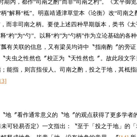
时期內，都作“司南之酌”而非“司南之杓”。《太平御
用“柄”解释“柢”。明嘉靖通津草堂本《论衡》改“司南
”，而非司南之柄。要使上述四种早期版本，类书《
“杓”为“勺”。以释“杓”为“勺柄”作为立论基础的
芦瓢有关联的信息，又有梁吴均诗中〝指南酌〞的旁证
〝夫虫之性然也〞校正为〝天性然也〞。故此段文字
指；能指，则言指佞人。司南之酌，投之于地，其柢指
13]
〝地〞看作通常意义的〝地〞的观点获得了更多学者
南未可轻易否定》一文指出：〝至于「投之于地」的「