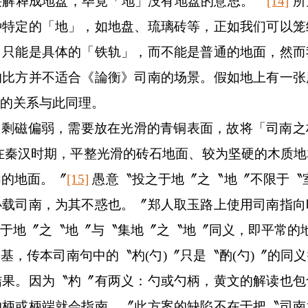
接解释成地盘，毕竟「地」没有地盘的意思。〞
[14]
所
种特定的「地」，如地盘、琉璃砖等，正如我们可以笼
」只能是具体的「铁轨」，而不能是普通的地面，然而
的比方并不适合《論衡》司南的场景。假如地上有一张
的关系与此同理。
勺剩磁偏弱，需要放在光滑的青铜表面，故将「司南之
在秦汉时期，平整光滑的砖石地面、较为坚硬的木质地
内的地面。〞
[15]
愚意〝投之于地〞之〝地〞不限于〝
必载司南，为其不惑也。〞郑人取玉路上使用司南指向
于地〞之〝地〞与〝集地〞之〝地〞同义，即平常的
之基，传本司南句中的〝杓
(
勺
)
〞只是〝酌
(
勺
)
〞的同义
结果。因为〝杓〞有两义：勺或勺柄，黄文的解读也包
的柄或柄端就会指南。〞此方案的缺陷不在于把〝司南