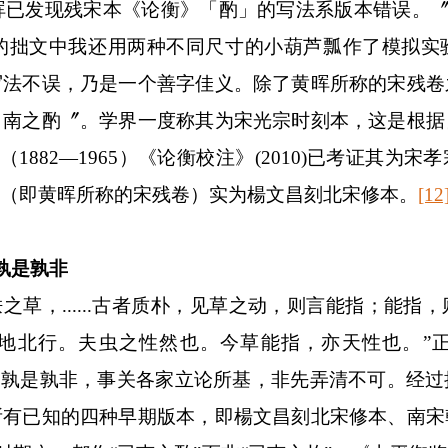
晖已发现残宋本《论衡》「酌」的写法系版本错误。
的拙文中我还用两种不同尺寸的小葫芦瓢作了模拟实
写法不误，乃是一个善字佳义。除了黄晖所称的宋残卷
司南之酌〞。学界一度称其为宋光宗时刻本，这是根据
（
1882
—
1965
）《论衡校注》
(2010)
已考证其为宋孝
（即黄晖所称的宋残卷）实为楊文昌刻北宋修本。
[12
孰是孰非
轶之草，
......
古者质朴，见草之动，则言能指；能指，
地北行。夫虫之性然也。今草能指，亦天性也。”
〞孰是孰非，事关各家立论所基，非先弄清不可。经
所有已知的四种早期版本，即楊文昌刻北宋修本、南宋