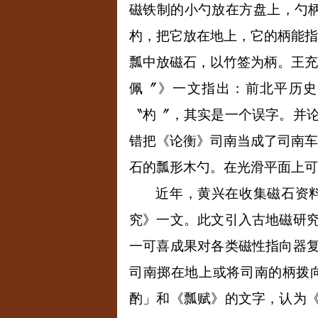
磁铁制的小勺放在方盘上，勺
杓，把它放在地上，它的柄能
瓢中放磁石，以竹签为柄。王
佩〞》一文指出：前北平历史
〝杓〞，其实是一个误字。并
错把《论衡》司南当成了司南
石的瓢形木勺。在光滑平面上可
近年，黄兴在收集磁石资
究》一文。此文引入古地磁研
一可喜成果对各类磁性指向器
司南掷在地上或将司南的柄拨
酌」和《瓢赋》的文字，认为