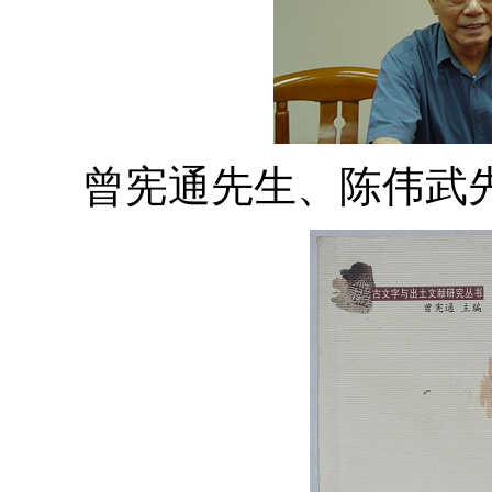
曾宪通先生、陈伟武