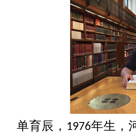
单育辰，
年生，
1976