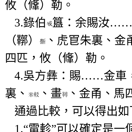
攸（鞗）勒。
3.
錄伯
簋：余賜汝…
（鞹）
、虎冟朱裏、金
四匹，攸（鞗）勒。
4.
吳方彝：賜……金車
裏、
、畫
、金甬、馬
通過比較，可以得出如
1.
“電軫”可以確定是一