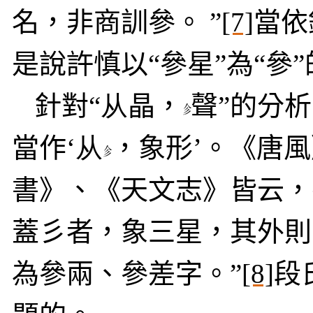
名，非商訓參。 ”
[7]
當依
是說許慎以“參星”為“參
針對“
从
晶，
聲
”的分析
當作
‘
从
，象形’。《唐風
書》、《天文志》皆云，
蓋
彡者，象三星，其外則
為參兩、參差字。”
[8]
段