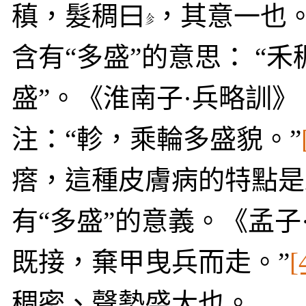
稹，髮稠曰
，其意一也。
含有“多盛”的意思：
“
禾
盛”。《淮南子·兵略訓》
注：“軫，乘輪多盛貌。”
瘩，這種皮膚病的特點是
有“多盛”的意義。《孟子
既接，棄甲曳兵而走。”
[
稠密、聲勢盛大也。