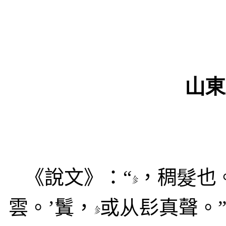
山東
《說文》：“
，稠
髮
也
雲。’鬒，
或
从
髟真聲。