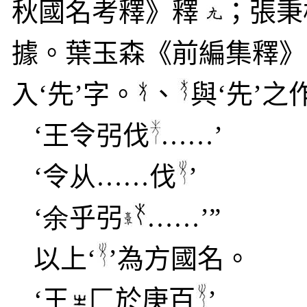
秋國名考釋》釋
；張秉
據。葉玉森《前編集釋》
入‘先’字。
、
與‘先’之
‘王令弜伐
……’
‘令
从
……伐
’
‘
余
乎弜
……’”
以上‘
’為方國名。
‘王
匚於庚百
’