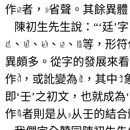
作
者，
省聲。其餘異體
陳初生
先生說：“‘廷’
、
、
、
、
等，形符
異頗多。從字的發展來看
作
，或訛變為
，其中
即‘壬’之初文，也就成為
作
者則是
从
从
壬的結合