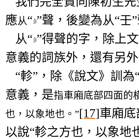
我們完全贊同陳初生先
應
“
”
聲，後變為
从
“壬
从
从
“
”得
聲的字，除上文
意義的詞族外，還有另外
“軫”，除《說文》訓為
意義，是
指車廂底部四面的橫
[17]
車廂底
也，以象地也。”
以說“軫之方也，以象地也