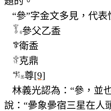
題的。
“參”字金文多見，代
參父乙盉
衛盉
克鼎
尊
[9]
林義光認為：“參，並
說：“曑象曑宿三星在人