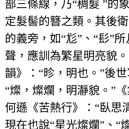
部三條線，乃“稠髮 ”
定髮髻的簪之類。其後
衛
的義旁，如“尨”、“髟”所
聲，應訓為繁星明亮貌。
韻》：“
昣
，明也。”後世
“燦，燦爛，明瀞貌。”《
何遜《苦熱行》：“臥思
現在也說“星光燦爛”、“