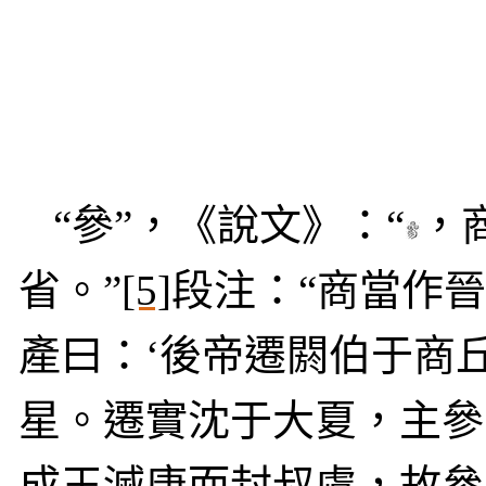
“參”，《說文》：“
，
省。”
[5]
段注：“商當作
產曰：‘後帝遷閼伯于商
星。遷實沈于大夏，主參
成王滅唐而封叔虞，故參