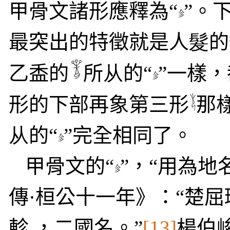
甲骨文諸形應釋為“
”。
最突出的特徵就是人
髮
的
乙盉的
所
从
的
“
”
一樣，
形的下部再象第三形
那
从
的
“
”完全相同了。
甲骨文的
“
”，“
用為地
傳·桓公十一年》：“楚屈
軫 ，二國名。”
[13]
楊伯