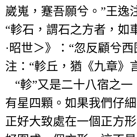
崴嵬，蹇吾願兮。”王逸
“軫石，謂石之方者，如
·昭世＞》：“忽反顧兮
注：“軫丘，猶《九章》
“軫”又是二十八宿之
有星四顆。如果我們仔細
正好大致處在一個正方形