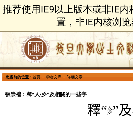
推荐使用IE9以上版本或非IE
置，非IE内核浏
您当前的位置：
首页
→
学者文库
→
详细文章
張崇禮：釋“人/彡”及相關的一些字
釋“
”