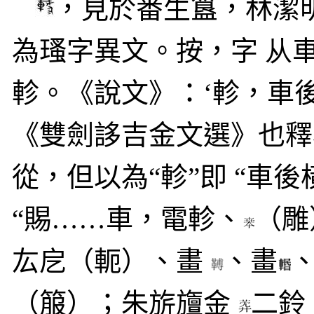
，見於番生簋，林潔明
為瑵字異文。按，字
从
軫。《說文》：‘軫，車
《雙劍誃吉金文選》也釋為
從，但以為“軫”即 “車
“賜……車，電軫、
（雕
厷戹（軛）、畫
、畫
（箙）；朱旂旜金
二鈴