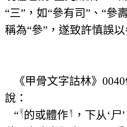
“三”，如“參有司”、“
稱為“參”，遂致許慎誤以
《甲骨文字詁林》
0040
說：
“
的或體作
，下
从
‘
尸