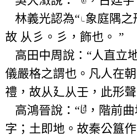
吳大澂說：“
，古廷字
林義光認為“
象庭隅之
故
从
彡。彡，飾也。
”
高田中周說：“人直立
儀嚴格之謂也。凡人在朝
禮，故
从
廴
从
壬，此形聲
高鴻晉說：“
，階前曲
字；土即地。故秦公簋