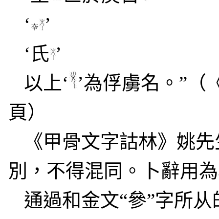
‘
’
‘氏
’
以上‘
’為俘虜名。”
頁）
《甲骨文字詁林》姚先
別，不得混同。卜辭用為
通過和金文“參”字所
从