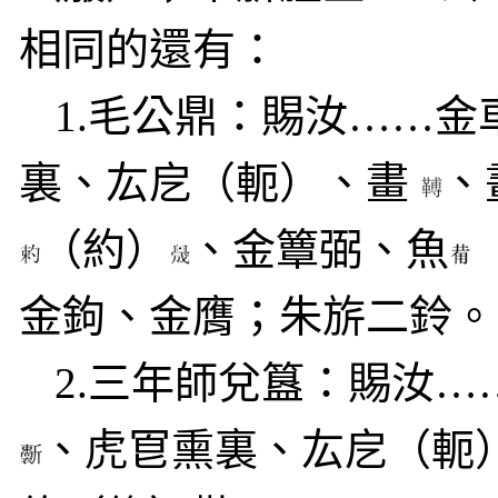
相同的還有：
1.
毛公鼎：賜汝……金
裏、厷戹（軛）、畫
、
（約）
、金簟弼、魚
金鉤、金膺；朱旂二鈴。
2.
三年師兌簋：賜汝…
、虎冟熏裏、厷戹（軛