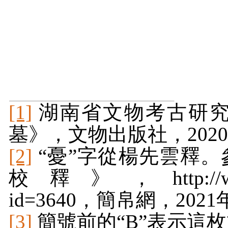
[1]
湖南省文物考古研
墓》，文物出版社，
202
[2]
“憂”字從楊先雲釋
校釋》，
http:/
id=3640
，簡帛網，
2021
[3]
簡號前的“
B
”表示這