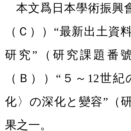
本文爲日本學術振興
（Ｃ））“最新出土資
研究”（研究課題番
（Ｂ））“５～
12
世紀
化〉の深化と變容”（
果之一。