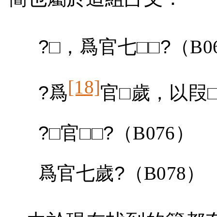
?
□，爲官七□□
?
（
B0
[18]
?
爲
官□歲，以叚
?
□官□□
?
（
B076
）
爲官七歲
?
（
B078
）