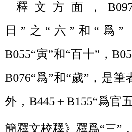
釋文方面，
B09
日”之“六”和“爲”
B055
“寅”和“百十”，
B05
B076
“爲”和“歲”，是
外，
B445
＋
B155
“爲官
簡釋文校釋》釋爲“三”