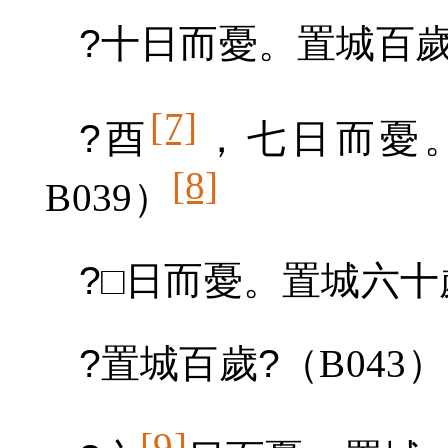
?
十日而憂。置城百
[7]
?
酉
，七日而憂
[8]
B039
）
?
□日而憂。置城六十
?
置城百歲
?
（
B043
）
[9]