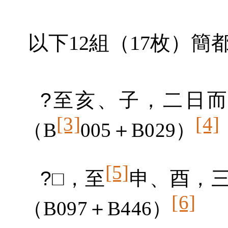
以下
12
組（
17
枚）簡都
?
至亥、子，二日
[3]
[4]
（
B
005
＋
B029
）
[5]
?
□，至
申、酉，
[6]
（
B097
＋
B446
）