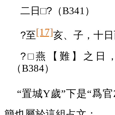
二日□
?
（
B341
）
[17]
?
至
亥、子，十日
?
□燕【難】之日
（
B384
）
“置城
Y
歲”下是“爲官
簡也屬於這組占文：