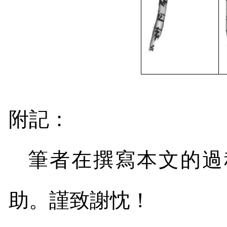
附記：
筆者在撰寫本文的過
助。謹致謝忱！