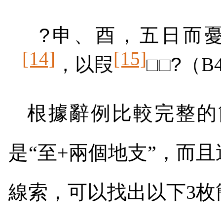
?
申、酉，五日而
[14]
[15]
，以叚
□□
?
（
B
根據辭例比較完整的
是“至
+
兩個地支”，而
線索，可以找出以下
3
枚