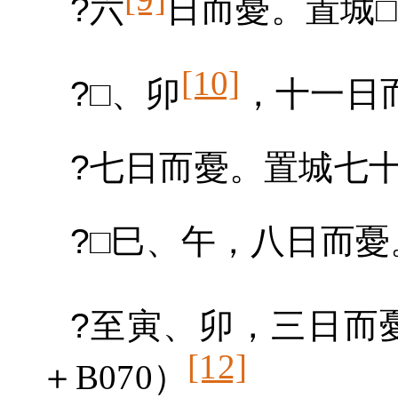
?
六
日而憂。置城□
[10]
?
□、卯
，十一日
?
七日而憂。置城七十
?
□巳、午，八日而憂
?
至寅、卯，三日而
[12]
＋
B070
）