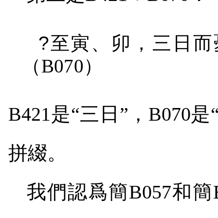
?
至寅、卯，三日而
（
B070
）
B421
是“三日”，
B070
是
拼綴。
我們認爲簡
B057
和簡