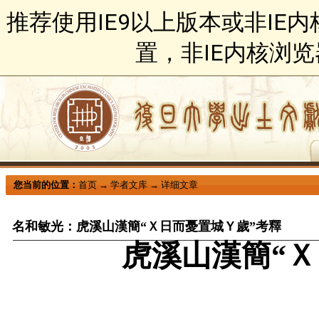
推荐使用IE9以上版本或非IE
置，非IE内核浏
您当前的位置：
首页
→
学者文库
→
详细文章
名和敏光：虎溪山漢簡“Ｘ日而憂置城Ｙ歲”考釋
虎溪山漢簡“