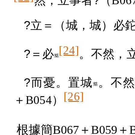
然，立事者
?
（
B06
?
立＝（城，城）必
[24]
?
＝必
。不然，
?
而憂。置城
。不然
[26]
＋
B054
）
根據簡
B067
＋
B059
＋