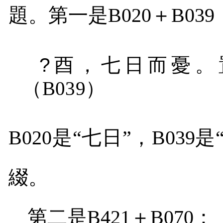
題。第一是
B020
＋
B039
?
酉，七日而憂。
（
B039
）
B020
是“七日”，
B039
是
綴。
第二是
B421
＋
B070
：