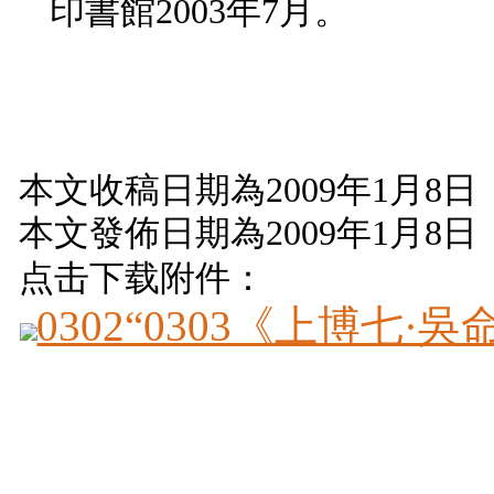
印書館
2003
年
7
月。
本文收稿日期為
2009
年
1
月
8
日
本文發佈日期為
2009
年
1
月
8
日
点击下载附件：
0302“0303《上博七