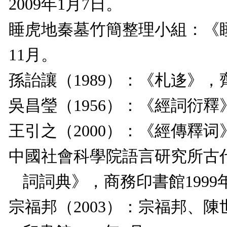
2009
年
1
月
7
日。
睡虎地秦墓竹簡整理小組：《
11
月。
孫詒讓（
1989
）：《札迻》，
吳昌瑩（
1956
）：《經詞衍釋
王引之（
2000
）：《經傳釋词
中國社會科學院語言研究所古
詞詞典》，商務印書館
1999
宗福邦（
2003
）：宗福邦、陳