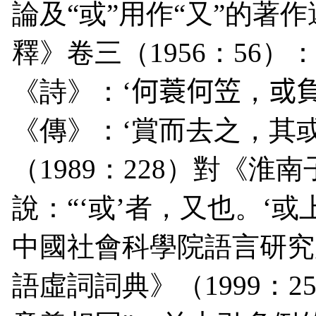
論及“或”用作“又”的著
釋》卷三（
1956
：
56
）：
《詩》：‘
何蓑何笠
，
或
《傳》：‘賞而去之，其
（
1989
：
228
）對《淮南子
說：“‘或’者，又也。‘
中國社會科學院語言研究
語虛詞詞典》（
1999
：
2