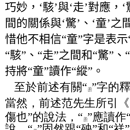
巧妙，‘駭’與‘走’對應，‘
間的關係與‘驚’、‘童’
惜他不相信“童”字是表示
“駭”、“走”之間和“驚”
持將“童”讀作“縱”。
至於前述有關
“
”字的
當然，
前述
范
先生所引《
傷也
”的說法，
“
”
應
讀作
說，
“
”固然跟
“殃”和“