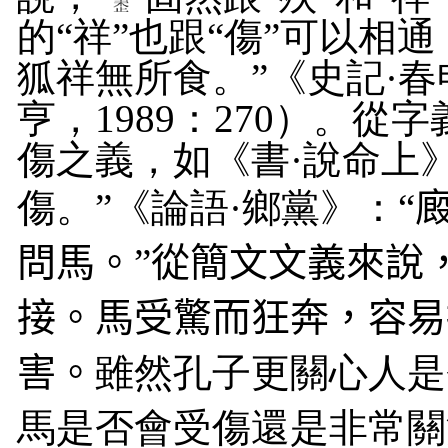
的“祥”
也
跟“傷”
可以
相通
狐祥無所食。”《史記·春
亨
，
1989
：
270
）
。
從
字
傷
之義
，如《書·說命上
傷。”《論語·鄉黨》：
“
問馬。”從簡文文義來說
接。馬受驚而狂奔，容易
害。
雖然孔子更關心人是
馬是否會受傷還是非常關