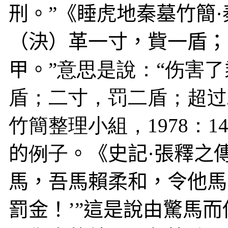
刑。”《睡虎地秦墓竹簡
（決）革一寸，貲一盾；
甲。
”意思是說：“伤害了
盾；二寸，罚二盾；超过
竹簡整理小組，
1978
：
1
的
例子
。《史記·張釋之
馬，吾馬賴柔和，令他馬
罰金！’”這是說由驚馬