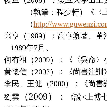
復旦（
2008
）：復旦大學出土
（
執筆：程少軒）
《〈
（
http://www.guwenzi.co
高亨（
1989
）：高亨纂著、董
1989
年
7
月。
何有祖（
2009
）：《〈吳命〉
黃懷信（
2002
）：《尚書注訓
李民、王健（
2000
）：《尚書
（
2009
）：
劉雲
《說
<
上博七