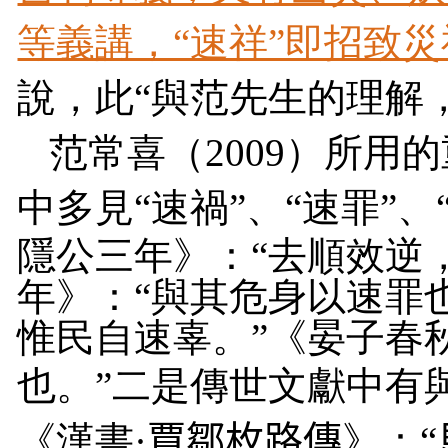
等義講，“速祥”即招致
說，此“與范先生的理解
范常喜（
2009
）所用的
中多見“速禍”、“速罪”、
隱公三年》：
“
去順效逆
年》：
“
與其危身以速罪
惟民自速辜。
”《
晏子春
也。
”
二是
傳世文獻中有
《
漢書
·
賈鄒枚路傳
》：