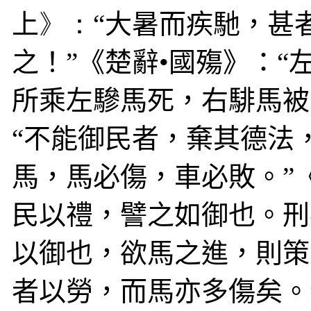
上
》：“
大暑而疾馳，甚
之！
”
《楚辭•國殤》：
“
所乘左驂馬死，右騑馬被
“不能御民者，棄其德法
馬，馬必傷，車必敗。”
民以禮，譬之如御也。刑
以御也，欲馬之進，則策
者以勞，而馬亦多傷矣。