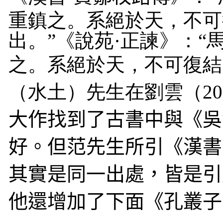
重鎮之
。
系絕於天
，
不可
出。
”
《說苑
·
正諫》：
“
之
。
系絕於天
，
不可復結
（水土）先生在劉雲（
20
大作找到了古書中與《吳
好。但范先生所引《漢書
其實是同一出處，皆是引
他還增加了下面《孔叢子