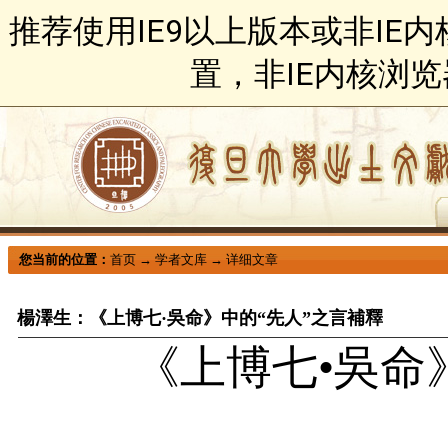
推荐使用IE9以上版本或非IE
置，非IE内核浏
您当前的位置：
首页
→
学者文库
→
详细文章
楊澤生：《上博七·吳命》中的“先人”之言補釋
《上博七
•
吳命