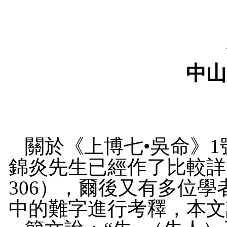
中山
關於《上博七•吳命》
1
錦炎
先生已經作了比較詳
306
）
，爾後又
有
多位學
中的難字進行考釋
，
本文