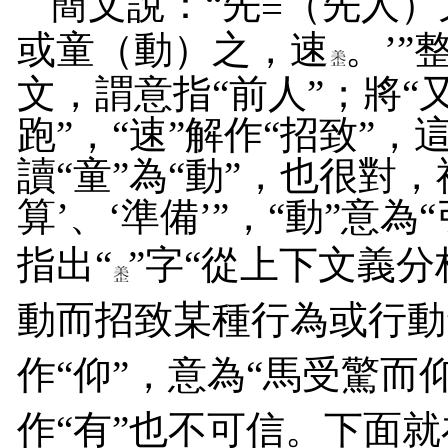
簡文
說
：
“
先
（先人）
=
或童（動）之，速
。’”
文，
謂
意指“前人”；將“
跑”，
“速”解作“招致”
，
讀“童”為“動”，也
很對，
算’、‘準備’”，
“動”意為
指出“
”字“從上下文義分
動而招致某種行為或行動
作“仰”，意為“馬受驚而
作“有”也不可信。下面