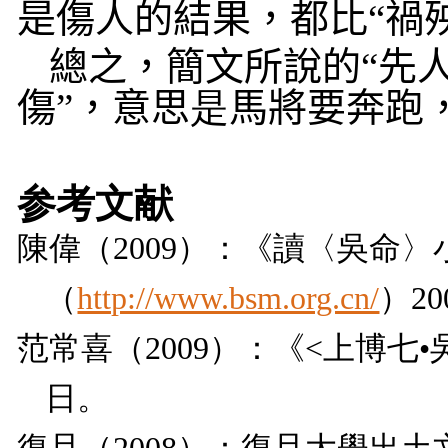
是傷人的結果，都比“
禍
總之，簡文所說的“先人
傷”，意思
是
馬將要奔跑
参考文献
陳偉（
2009
）：《讀〈吳命〉
（
http://www.bsm.org.cn/
）
20
范常喜（
2009
）：《
<
上博七•
日。