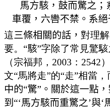
馬方駭，鼓而驚之；
車覆，六轡不禁。系絕
這
三條相關的話，
對理解
要。“
駭
”字除了常見驚駭
（宗福邦，
2003
：
2542
）
文“馬將走”的“走”相當，
中的“驚”。關於這一點
到“‘馬方駭而重驚之’與