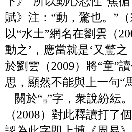
下》“所以動心忍性”焦
賦》注：“動，驚也。”
以“水土”網名在劉雲（
20
動之’，應當就是‘又驚之
於劉雲（
2009
）將“童”
思，顯然不能與上一句“
關於
“
”字，
衆說紛紜
（
2008
）對此釋讀打了個
認為此字即上博《周易》