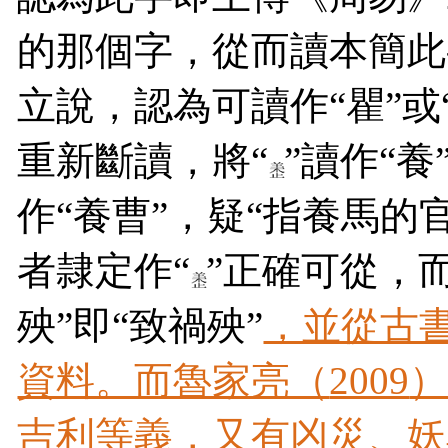
的那個字，從而讀本簡此
立說，認為可讀作“瞿”或
重新斷讀，將
“
”讀作“
養
作“養曹”，疑“指養馬的
者隷定作
“
”正確可從，
殃”即“致禍殃”
，並從古
資料。而魯家亮（
2009
）
吉利等義，又有凶災、妖