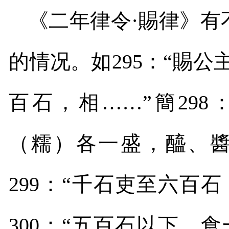
《二年律令·賜律》有
的情况。如
295
：“賜公
百石，相……”簡
298
（糯）各一盛，醯、醬
299
：“千石吏至六百石
300
：“五百石以下，食