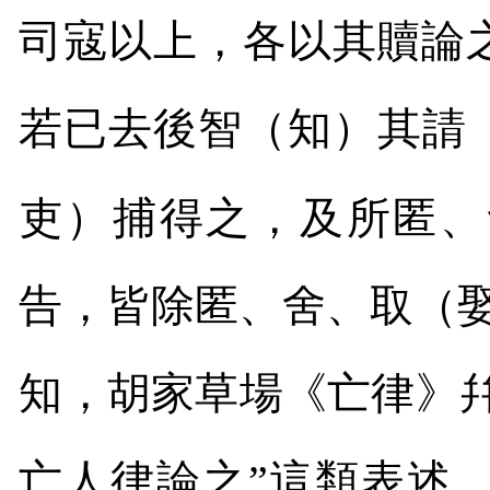
司寇以上，各以其贖論
若已去後智（知）其請
吏）捕得之，及所匿、
告，皆除匿、舍、取（
知，胡家草場《亡律》幷
亡人律論之”這類表述