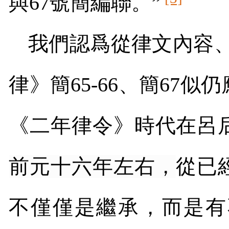
與
67
號簡編聯。”
我們認爲從律文內容、
律》簡
65-66
、簡
67
似仍
《二年律令》時代在呂
前元十六年左右，
從已
不僅僅是繼承，而是有