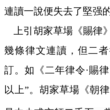
連讀一說便失去了堅强
上引胡家草場《賜律》
幾條律文連讀，但二者
訂。如《二年律令·賜律
以上”。
胡家草場《朝律