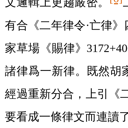
文邏輯上更趨嚴密。
有合《二年律令·亡律
家草場《賜律》
3172+40
諸律爲一新律。既然胡
經過重新分合，上引
《
要看成一條律文而連讀