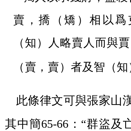
賣，撟（矯）相以爲
（知）人略賣人而與賈
（賣，賣）者及智（知
此條律文可與張家山漢
其中簡
65-66
：“群盜及