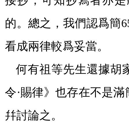
接抄，可知抄寫者亦是
的。總之，我們認爲簡
6
看成兩律較爲妥當。
何有祖等先生還據胡
令·賜律》也存在不是
幷討論之。