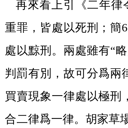
再來看上引《二年律
重罪，皆處以死刑；簡
6
處以黥刑。兩處雖有“
判罰有別，故可分爲兩
買賣現象一律處以極刑
合二律爲一律。胡家草