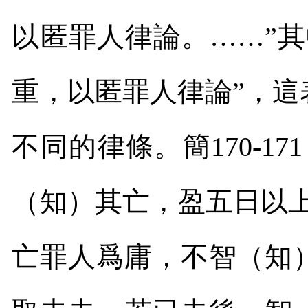
以匿罪人律論。……”
重，以匿罪人律論”，
不同的律條。簡
170-171
（知）其亡，盈五日以上
亡罪人爲庸，不智（知