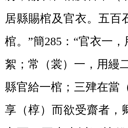
居縣賜棺及官衣。五百
棺。”簡
285
：“官衣一
絮；常（裳）一，用縵二
縣官給一棺；三肂在當（
享（椁）而欲受齋者，