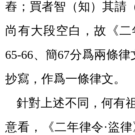
舂；買者智（知）其請
尚有大段空白，故《二
65-66
、簡
67
分爲兩條律
抄寫，作爲一條律文。
針對上述不同，何有祖
意看，《二年律令·盜律