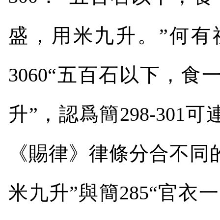
盛，用米九升。”何有
3060
“五百石以下，食
升”，認爲簡
298-301
可
《賜律》律條分合不同
米九升”與簡
285
“官衣