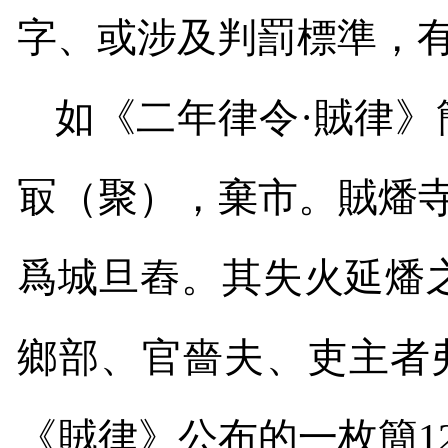
字、或涉及判罰標準，
如《二年律令·賊律》
冣（聚），
棄
市。賊燔
爲城旦舂。其失火延燔
鄉部、官嗇夫、吏主者
《賊律》公布的一枚簡
1