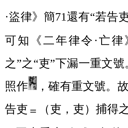
·盜律》簡
71
還有“若告
可知《二年律令·亡律
之”之“吏”下漏一重文
照作
，確有重文號。故
告吏
（吏，吏）捕得之
＝