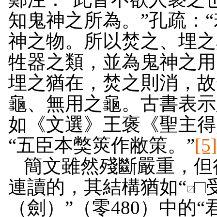
知鬼神之所為。”孔疏：
神之物。所以焚之、埋之
牲器之類，並為鬼神之用
埋之猶在，焚之則消，故
龜、無用之龜。古書表示敗
如《文選》王褒《聖主得
“五臣本獘筴作敝策。”
[5
簡文雖然殘斷嚴重，但
連讀的，其結構猶如“
□
（劍）”（零
480
）中的“