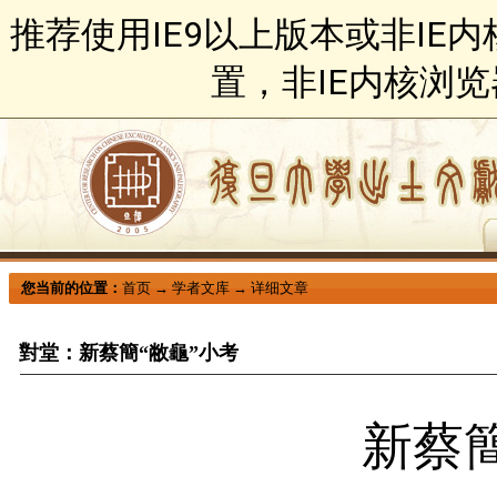
推荐使用IE9以上版本或非IE
置，非IE内核浏
您当前的位置：
首页
→
学者文库
→
详细文章
對堂：新蔡簡“敝龜”小考
新蔡簡