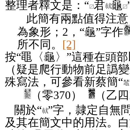
整理者釋文是：“
君
龜
此簡有兩點值得注意
為象形；
2
，“龜”字作
所不同。
[2]
按“黽〈龜〉”這種在頭部
（疑是爬行動物前足譌變
殊寫法，可參看新蔡簡“
（零
370
）
（乙四
關於“
”字，隷定自無
及其在簡文中的用法。白