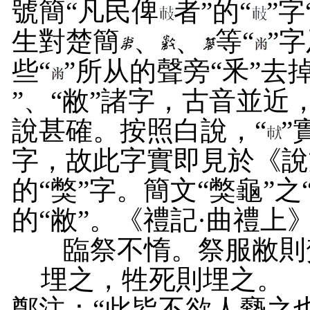
號簡“凡民俾
者”的“
”
生對楚簡
、
、
等“
”字
些“
”所从的聲旁“釆”去掉
”、“敝”諸字，古音並近
說甚確。按照白說，“
”
字，故此字實即見於《說文
的“獘”字。簡文“獘龜”
的“敝”。《禮記·曲禮上
臨祭不惰。祭服敝則
埋之，牲死則埋之。
鄭注：“此皆不欲人褻之