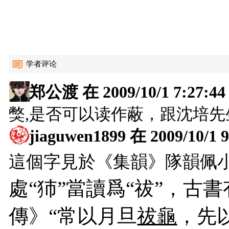
学者评论
郑公渡
在 2009/10/1 7:27
獘,是否可以读作蔽，跟沈培
jiaguwen1899
在 2009/10/1
這個字見於《集韻》隊韻佩小
處“犻”當讀爲“祓”，古書
傳》“
常以月旦
祓龜
，先