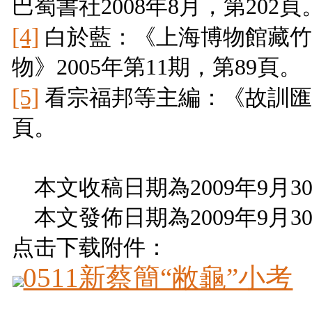
巴蜀書社
2008
年
8
月，第
202
頁
[4]
白於藍：《上海博物館藏竹
物》
2005
年第
11
期，第
89
頁。
[5]
看宗福邦等主編：《故訓
頁。
本文收稿日期為
2009
年
9
月
3
本文發佈日期為
2009
年
9
月
3
点击下载附件：
0511新蔡簡“敝龜”小考