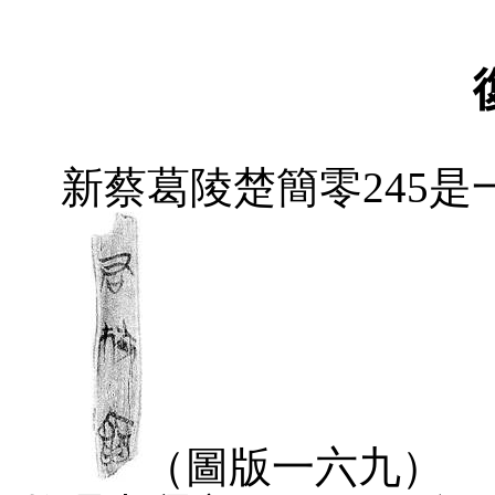
新蔡葛陵楚簡零
245
是
（圖版一六九）