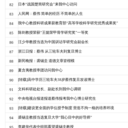
日本“战国楚简研究会”来我中心访问
82
人民网：蔡伟 简单的经历 不简单的人生
83
我中心教授科研成果获教育部“高等学校科学研究优秀成果奖”
84
陈剑教授荣获“王懿荣甲骨学研究奖”一等奖
85
汪少华教授当选为中国训诂学研究会副会长
86
浙江日报：蔡伟 从三轮车夫到复旦博士
87
新民晚报：裘锡圭 道德文章皆楷模
88
夏含夷教授率团访问我中心
89
[转载]高中学历三轮车夫38岁蔡伟复旦攻读博士
90
文科科研处处长、副处长到我中心调研
91
中央电视台报道报道蔡伟报考我中心博士研究生
92
[转载]建设更全面的学位授予制度 营造不拘一格的培养环境
93
裘锡圭教授当选复旦大学“我心目中的好导师”
94
李建华代表中组部看望裘锡圭教授
95