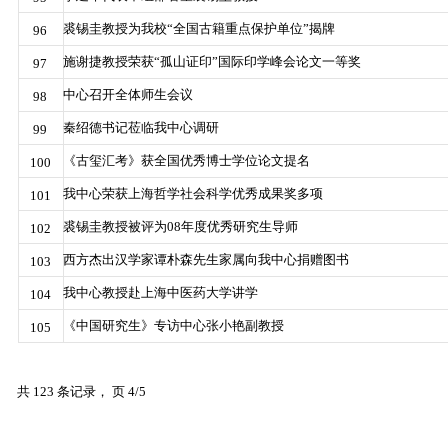
裘锡圭教授为我校“全国古籍重点保护单位”揭牌
96
施谢捷教授荣获“孤山证印”国际印学峰会论文一等奖
97
中心召开全体师生会议
98
秦绍德书记莅临我中心调研
99
《古玺汇考》获全国优秀博士学位论文提名
100
我中心荣获上海哲学社会科学优秀成果奖多项
101
裘锡圭教授被评为08年度优秀研究生导师
102
西方杰出汉学家谭朴森先生家属向我中心捐赠图书
103
我中心教授赴上海中医药大学讲学
104
《中国研究生》专访中心张小艳副教授
105
共 123 条记录， 页 4/5