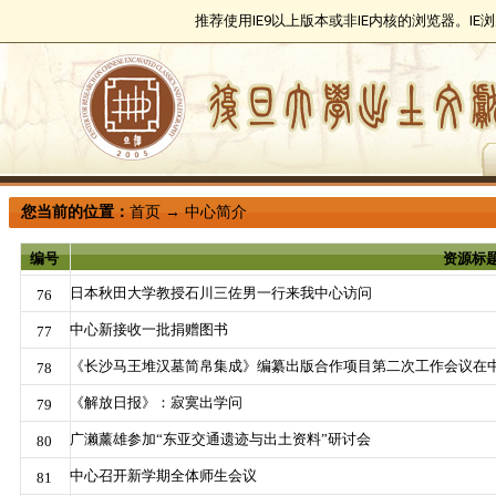
推荐使用IE9以上版本或非IE内核的浏览器。I
您当前的位置：
首页
→
中心简介
编号
资源标
日本秋田大学教授石川三佐男一行来我中心访问
76
中心新接收一批捐赠图书
77
《长沙马王堆汉墓简帛集成》编纂出版合作项目第二次工作会议在
78
《解放日报》：寂寞出学问
79
广濑薰雄参加“东亚交通遗迹与出土资料”研讨会
80
中心召开新学期全体师生会议
81