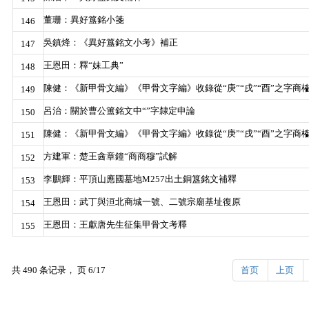
董珊：異好簋銘小箋
146
吳鎮烽：《異好簋銘文小考》補正
147
王恩田：釋“妹工典”
148
陳健：《新甲骨文編》《甲骨文字編》收錄從“庚”“戌”“酉”之字商
149
呂治：關於曹公簠銘文中“”字隸定申論
150
陳健：《新甲骨文編》《甲骨文字編》收錄從“庚”“戌”“酉”之字商
151
方建軍：楚王酓章鐘“商商穆”試解
152
李鵬輝：平頂山應國墓地M257出土銅簋銘文補釋
153
王恩田：武丁與洹北商城一號、二號宗廟基址復原
154
王恩田：王獻唐先生征集甲骨文考釋
155
共 490 条记录， 页 6/17
首页
上页