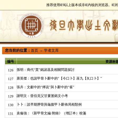
推荐使用IE9以上版本或非IE内核的浏览器。I
您当前的位置：
首页
→
学者文库
编号
资源标
孫明：商代“賈”銘諸器及相關問題探討
126
唐英傑：也說甲骨卜辭中的“【今口卜】巫九【夂口卜】”
127
張卉：文獻中的“傅说”與卜辭中的“雀”
128
謝明文：曾伯克父甘婁簠銘文小考
129
卜卜：談早期胛骨與龜腹甲卜辭佈局相類例
130
袁倫強：《新甲骨文編·附錄》（增訂本）校箋
131