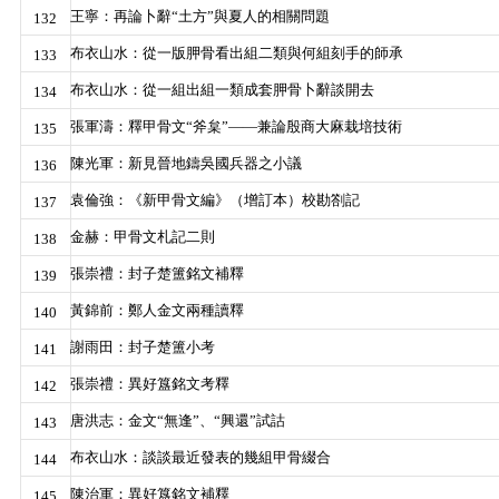
王寧：再論卜辭“土方”與夏人的相關問題
132
布衣山水：從一版胛骨看出組二類與何組刻手的師承
133
布衣山水：從一組出組一類成套胛骨卜辭談開去
134
張軍濤：釋甲骨文“斧枲”——兼論殷商大麻栽培技術
135
陳光軍：新見晉地鑄吳國兵器之小議
136
袁倫強：《新甲骨文編》（增訂本）校勘劄記
137
金赫：甲骨文札記二則
138
張崇禮：封子楚簠銘文補釋
139
黃錦前：鄭人金文兩種讀釋
140
謝雨田：封子楚簠小考
141
張崇禮：異好簋銘文考釋
142
唐洪志：金文“無逢”、“興還”試詁
143
布衣山水：談談最近發表的幾組甲骨綴合
144
陳治軍：異好簋銘文補釋
145