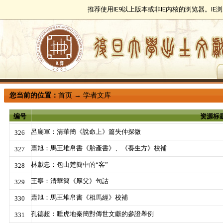
推荐使用IE9以上版本或非IE内核的浏览器。I
您当前的位置：
首页
→
学者文库
编号
资源标
呂廟軍：清華簡《說命上》篇失仲探微
326
蕭旭：馬王堆帛書《胎產書》、《養生方》校補
327
林獻忠：包山楚簡中的“客”
328
王寧：清華簡《厚父》句詁
329
蕭旭：馬王堆帛書《相馬經》校補
330
孔德超：睡虎地秦簡對傳世文獻的參證舉例
331