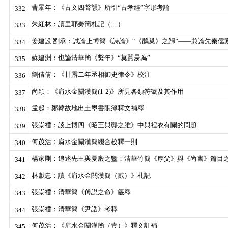
曹景年：《古文四聲韻》所引“古孝經”字形考論
332
朱紅林：讀里耶秦簡札記（二）
333
姜建設 劉承：試論上博簡《詩論》“《鵲巢》之歸”——兼論先秦儒
334
蘇建洲：也論清華簡《繫年》“莫囂昜為”
335
劉倩倩：《甘露二年丞相御史律令》校注
336
尚穎：《肩水金關漢簡(1-2)》所見各類符號及其作用
337
孟起：鄭韓故地出土墨書賬簿釋文補釋
338
張崇禮：談上博四《昭王與龔之脽》中與裎衣有關的問題
339
何茂活：肩水金關漢簡綴合校釋一則
340
楊家剛：追述先王與夏殷之鑒：清華竹簡《厚父》與《尚書》篇目
341
林獻忠：讀《肩水金關漢簡（貳）》札記
342
張崇禮：清華簡《傅説之命》箋釋
343
張崇禮：清華簡《尹誥》考釋
344
何茂活：《肩水金關漢簡（壹）》釋文訂補
345