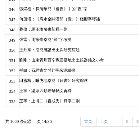
張崇禮：釋清華簡《耆夜》中的“夜”字
346
何茂活：《肩水金關漢簡（壹）》殘斷字釋補
347
蔡偉：馬王堆帛書新釋一則
348
張雷：周家臺秦簡“鼠”字考辨
349
王丹鳳：漢簡曆譜出土與研究綜述
350
劉剛：山東青州西辛戰國墓地出土銀器銘文小考
351
補白：石經古文“殽”字來源續探
352
田雪梅：睡虎地秦簡《日書》研究綜述
353
王寧：梁系四類布幣銘文再釋
354
王寧：上博二《容成氏》釋字二則
355
共 1060 条记录， 页 14/36
首页
上页
...
9
1