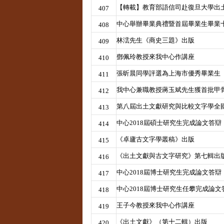
【轉載】教育部語信司赴復旦大學出
407
中心舉辦畢業典禮暨首屆畢業生畢業
408
林澐先生《商史三題》出版
409
鄧佩玲教授來我中心作講座
410
張昕晨同學評選為上海市優秀畢業生
411
我中心兼職教授蔣玉斌先生獲首批甲
412
第八屆出土文獻研究與比較文字學全
413
中心2018屆碩士研究生完成論文答辯
414
《卓廬古文字學叢稿》出版
415
《出土文獻與古文字研究》第七輯出
416
中心2018屆博士研究生完成論文答辯
417
中心2018屆博士研究生任攀完成論文
418
王子今教授來我中心作講座
419
《出土文獻》（第十二輯）出版
420