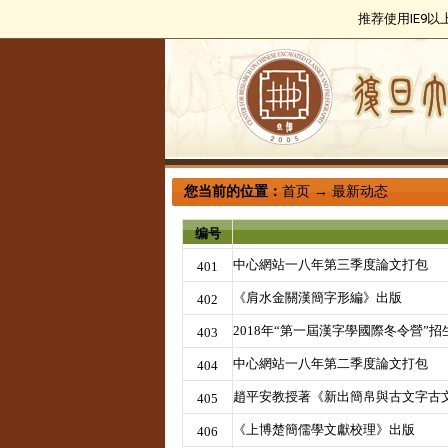
推荐使用IE9
您当前的位置：
首页
→
最新动态
编号
中心網站一八年第三季度論文打包
401
《肩水金關漢簡字形編》出版
402
2018年“第一屆漢字學國際冬令營”招
403
中心網站一八年第二季度論文打包
404
趙平安教授著《新出簡帛與古文字古
405
《上博楚簡儒學文獻校理》出版
406