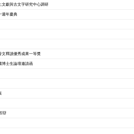
土文獻與古文字研究中心調研
十週年慶典
骨文釋讀優秀成果一等獎
國博士生論壇邀請函
版
答辯