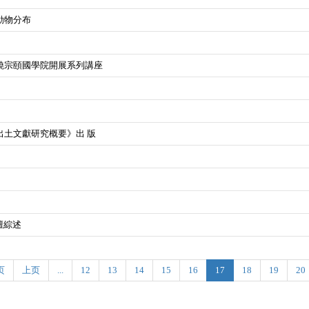
動物分布
饒宗頤國學院開展系列講座
土文獻研究概要》出 版
壇綜述
页
上页
...
12
13
14
15
16
17
18
19
20