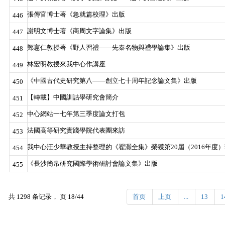
張傳官博士著《急就篇校理》出版
446
謝明文博士著《商周文字論集》出版
447
鄭憲仁教授著《野人習禮——先秦名物與禮學論集》出版
448
林宏明教授來我中心作講座
449
《中國古代史研究第八——創立七十周年記念論文集》出版
450
【轉載】中國訓詁學研究會簡介
451
中心網站一七年第三季度論文打包
452
法國高等研究實踐學院代表團來訪
453
我中心汪少華教授主持整理的《翟灝全集》榮獲第20屆（2016年度
454
《長沙簡帛研究國際學術研討會論文集》出版
455
共 1298 条记录， 页 18/44
首页
上页
...
13
1