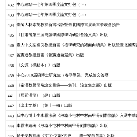
中心網站一七年第四季度論文打包（下）
432
中心網站一七年第四季度論文打包（上）
433
臺師大林素英教授新書出版暨臺北國際書展新書發表會預告
434
《甘肅省第三届簡牘學國際學術研討會論文集》出版
435
臺大中文葉國良教授新書《禮學研究的諸面向續集》出版暨臺北國際
436
曾憲通教授新書《曾憲通自選集》出版
437
《文源（標點本）》出版
438
中心2018屆碩博士研究生（春季畢業）完成論文答辯
439
《秦漢魏晉簡帛論文目錄——集刊、論文集之部》出版
440
《居延漢簡》（肆）出版
441
《出土文獻》（第十一輯）出版
442
我中心博士生李霜潔著《殷墟小屯村中村南甲骨刻辭類纂》入選中華書
443
李霜潔編著《殷墟小屯村中村南甲骨刻辭類纂》出版
444
趙平安教授著《文字•文獻•古史——趙平安自選集》出版
445