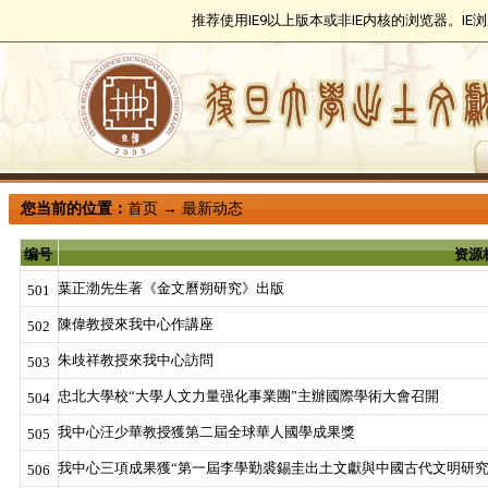
推荐使用IE9以上版本或非IE内核的浏览器。I
您当前的位置：
首页
→
最新动态
编号
资源
葉正渤先生著《金文曆朔研究》出版
501
陳偉教授來我中心作講座
502
朱歧祥教授來我中心訪問
503
忠北大學校“大學人文力量强化事業團”主辦國際學術大會召開
504
我中心汪少華教授獲第二屆全球華人國學成果獎
505
我中心三項成果獲“第一屆李學勤裘錫圭出土文獻與中國古代文明研究
506