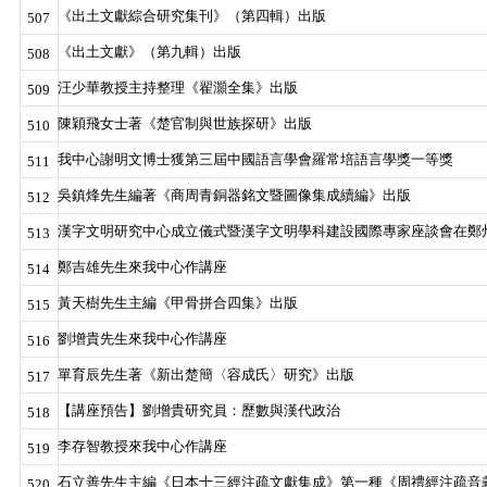
《出土文獻綜合研究集刊》（第四輯）出版
507
《出土文獻》（第九輯）出版
508
汪少華教授主持整理《翟灝全集》出版
509
陳穎飛女士著《楚官制與世族探研》出版
510
我中心謝明文博士獲第三屆中國語言學會羅常培語言學獎一等獎
511
吳鎮烽先生編著《商周青銅器銘文暨圖像集成續編》出版
512
漢字文明研究中心成立儀式暨漢字文明學科建設國際專家座談會在鄭
513
鄭吉雄先生來我中心作講座
514
黃天樹先生主編《甲骨拼合四集》出版
515
劉增貴先生來我中心作講座
516
單育辰先生著《新出楚簡〈容成氏〉研究》出版
517
【講座預告】劉增貴研究員：歷數與漢代政治
518
李存智教授來我中心作講座
519
石立善先生主編《日本十三經注疏文獻集成》第一種《周禮經注疏音
520