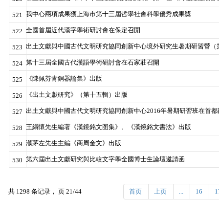
我中心兩項成果獲上海市第十三屆哲學社會科學優秀成果獎
521
全國首屆近代漢字學術研討會在保定召開
522
出土文獻與中國古代文明研究協同創新中心境外研究生暑期研習營（
523
第十三屆全國古代漢語學術研討會在石家莊召開
524
《陳佩芬青銅器論集》出版
525
《出土文獻研究》（第十五輯）出版
526
出土文獻與中國古代文明研究協同創新中心2016年暑期研習班在首
527
王綱懷先生編著《漢鏡銘文图集》、《漢鏡銘文書法》出版
528
濮茅左先生主編《商周金文》出版
529
第六屆出土文獻研究與比較文字學全國博士生論壇邀請函
530
共 1298 条记录， 页 21/44
首页
上页
...
16
1