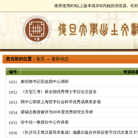
推荐使用IE9以上版本或非IE内核的浏览器。I
您当前的位置：
首页
→
最新动态
编号
资源标
秦绍德书记莅临我中心调研
1051
《古玺汇考》获全国优秀博士学位论文提名
1052
我中心荣获上海哲学社会科学优秀成果奖多项
1053
裘锡圭教授被评为08年度优秀研究生导师
1054
谷中信一教授在中心作讲座
1055
《长沙马王堆汉墓简帛集成》编纂出版合作协议签字仪式在复旦大
1056