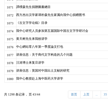
譚樸森先生捐贈圖書總目
1071
西方杰出汉学家谭朴森先生家属向我中心捐赠图书
1072
《古文字学论稿》目录
1073
我中心研究人员参加第五届国际中国古文字学研讨会
1074
黄天树先生来我校讲学
1075
中心網站零八年第一季度論文打包
1076
讲座信息：关于商代文字构造的几个问题
1077
汪涛博士来复旦讲学
1078
讲座信息：英国对中国出土文献的研究
1079
我中心教授赴上海中医药大学讲学
1080
共 1298 条记录， 页 43/44
首页
上页
...
35