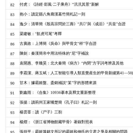
付虎：《詩經·邶風·二子乘舟》“汎汎其景”新解
82
抱小：讀定縣八角廊漢墓竹簡札記一則
83
逸少：清華簡《殷高宗問於三壽》“共𣒈”與《成后》“共皇”合證
84
梁建敏：“飢虎可尾”考釋
85
古廣政：上博簡《吳命》與甲骨文“样”字合證
86
陳劍：秦漢簡帛中用法特殊的“尼”字補說
87
袁開惠、李幾昊：北大秦簡《病方》“内閉”方字詞考辨及其他
88
李霜潔、蔣玉斌：人工智能引導人類直覺産生的甲骨新綴第41—50
89
甘木：據霸姬盤、盉銘補説“某”字的形體來源
90
劉鑫雨：《合集》10936摹本及釋文重新整理
91
張揚：讀荊州王家嘴楚簡《孔子曰》札記一則
92
楊雲荃：讀《尸子》三劄
93
楊熠：《浙江省博物館藏甲骨》著錄對照表
94
張持平：霸姬簋銘文所記的霸姬和伸氏的立君之爭及相關的問題
95