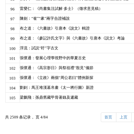
雷燮仁：《尚書集注試解·多士》（徵求意見稿）
96
陳劍：“隺”“彖”兩字合證補說
97
布之道：《六書故》引唐本《說文》輯證
98
布之道：《參記許氏文字》與《六書故》引唐本《説文》考論
99
浮流：試説“盱”字古文
100
張懷通：發展心理學視野中的華夏古史
101
張懷通：《高宗肜日》與祭祖禮“殷見”儀節
102
張懷通：《立政》兩個“周公若曰”體例新探
103
劉釗：馬王堆漢墓帛畫《太一將行圖》新證
104
梁鵬飛：孫鼎舊藏甲骨著錄及遞藏
105
共 2509 条记录， 页 4/84
首页
上页