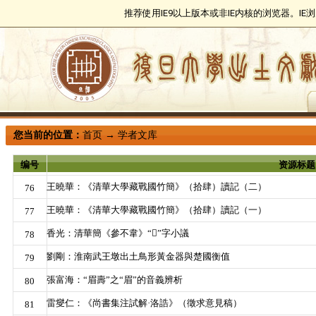
推荐使用IE9以上版本或非IE内核的浏览器。I
您当前的位置：
首页
→
学者文库
编号
资源标题
王曉華：《清華大學藏戰國竹簡》（拾肆）讀記（二）
76
王曉華：《清華大學藏戰國竹簡》（拾肆）讀記（一）
77
香光：清華簡《參不韋》“𡩜”字小議
78
劉剛：淮南武王墩出土鳥形黃金器與楚國衡值
79
張富海：“眉壽”之“眉”的音義辨析
80
雷燮仁：《尚書集注試解·洛誥》（徵求意見稿）
81